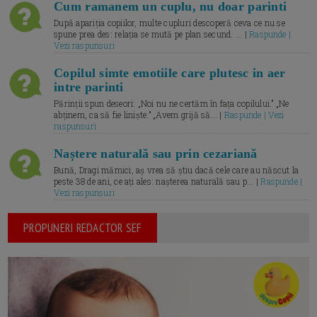
Cum ramanem un cuplu, nu doar parinti
După apariția copiilor, multe cupluri descoperă ceva ce nu se
spune prea des: relația se mută pe plan secund. ... |
Raspunde |
Vezi raspunsuri
Copilul simte emotiile care plutesc in aer
intre parinti
Părinții spun deseori: „Noi nu ne certăm în fața copilului.” „Ne
abținem, ca să fie liniște.” „Avem grijă să... |
Raspunde | Vezi
raspunsuri
Naștere naturală sau prin cezariană
Bună, Dragi mămici, aș vrea să știu dacă cele care au născut la
peste 38 de ani, ce ați ales: nașterea naturală sau p... |
Raspunde |
Vezi raspunsuri
PROPUNERI REDACTOR SEF