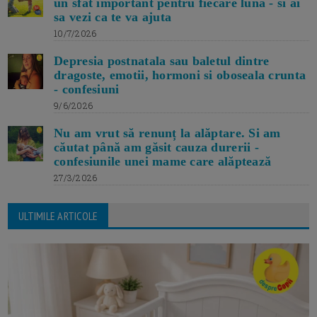
un sfat important pentru fiecare luna - si ai
sa vezi ca te va ajuta
10/7/2026
Depresia postnatala sau baletul dintre
dragoste, emotii, hormoni si oboseala crunta
- confesiuni
9/6/2026
Nu am vrut să renunț la alăptare. Si am
căutat până am găsit cauza durerii -
confesiunile unei mame care alăptează
27/3/2026
ULTIMILE ARTICOLE