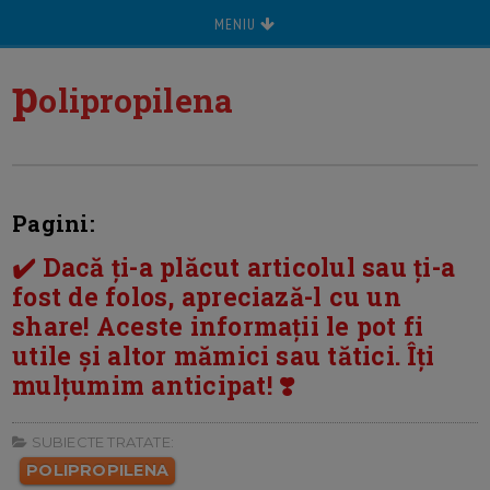
MENIU
p
olipropilena
Pagini:
✔️ Dacă ți-a plăcut articolul sau ți-a
fost de folos, apreciază-l cu un
share! Aceste informații le pot fi
utile și altor mămici sau tătici. Îți
mulțumim anticipat! ❣️
SUBIECTE TRATATE:
POLIPROPILENA