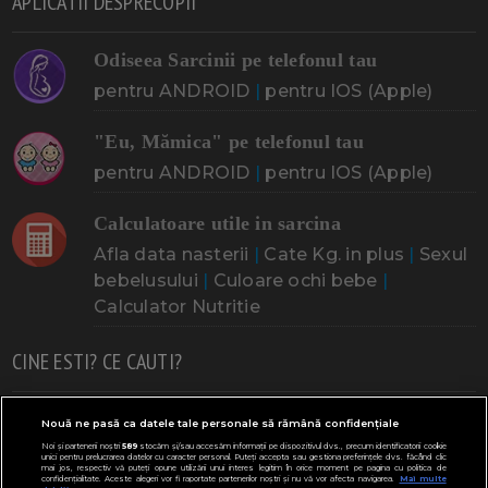
APLICATII DESPRECOPII
Odiseea Sarcinii pe telefonul tau
pentru ANDROID
|
pentru IOS (Apple)
"Eu, Mămica" pe telefonul tau
pentru ANDROID
|
pentru IOS (Apple)
Calculatoare utile in sarcina
Afla data nasterii
|
Cate Kg. in plus
|
Sexul
bebelusului
|
Culoare ochi bebe
|
Calculator Nutritie
CINE ESTI? CE CAUTI?
Doresc un copil
Adoptia
Probleme cu sarcina
Nouă ne pasă ca datele tale personale să rămână confidențiale
Noi și partenerii noștri
589
stocăm și/sau accesăm informații pe dispozitivul dvs., precum identificatorii cookie
Urmeaza sa nasc
Probleme alaptare
Bebe plange
unici pentru prelucrarea datelor cu caracter personal. Puteți accepta sau gestiona preferințele dvs. făcând clic
mai jos, respectiv vă puteți opune utilizării unui interes legitim în orice moment pe pagina cu politica de
confidențialitate. Aceste alegeri vor fi raportate partenerilor noștri și nu vă vor afecta navigarea.
Mai multe
Bebe febra
Caut bona
Cresa, Gradinta