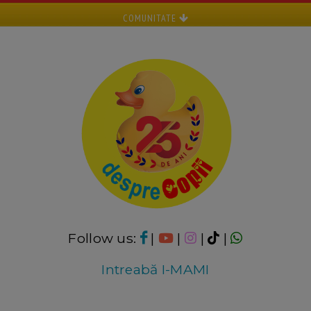
COMUNITATE
Follow us:
|
|
|
|
Intreabă I-MAMI