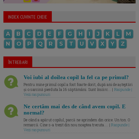
INDEX CUVINTE CHEIE
A
B
C
D
E
F
G
H
I
J
K
L
M
N
O
P
Q
R
S
T
U
V
X
Y
Z
ÎNTREBARI
Voi iubi al doilea copil la fel ca pe primul?
Pentru mine primul copil a fost foarte dorit, după ani de așteptări
și o sarcină pierduta la 16 săptămâni. Sunt însărc... |
Raspunde |
Vezi raspunsuri
Ne certăm mai des de când avem copil. E
normal?
De când a apărut copilul, parcă ne aprindem din orice. Un ton. O
remarcă. Cine s-a trezit din nou noaptea trecuta.... |
Raspunde |
Vezi raspunsuri