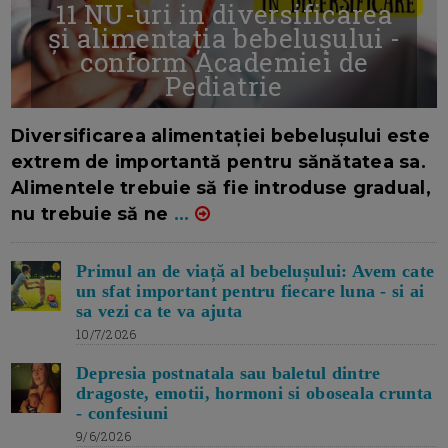
11 NU-uri in diversificarea
și alimentația bebelușului -
conform Academiei de
Pediatrie
16/7/2026
AUTOR: EDITOR DC.
Diversificarea alimentației bebelușului este
extrem de importantă pentru sănătatea sa.
Alimentele trebuie să fie introduse gradual,
nu trebuie să ne
...
Primul an de viață al bebelușului: Avem cate
un sfat important pentru fiecare luna - si ai
sa vezi ca te va ajuta
10/7/2026
Depresia postnatala sau baletul dintre
dragoste, emotii, hormoni si oboseala crunta
- confesiuni
9/6/2026