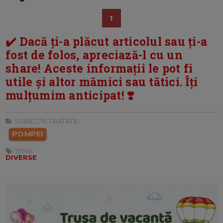
1
✔️ Dacă ți-a plăcut articolul sau ți-a
fost de folos, apreciază-l cu un
share! Aceste informații le pot fi
utile și altor mămici sau tătici. Îți
mulțumim anticipat! ❣️
SUBIECTE TRATATE:
POMPEI
TEMA:
DIVERSE