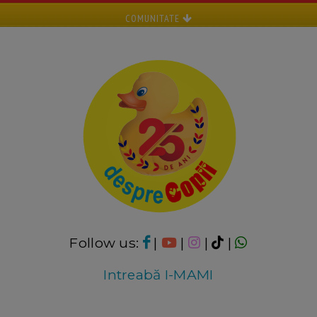
COMUNITATE
Follow us:
|
|
|
|
Intreabă I-MAMI