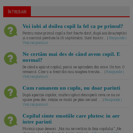
ÎNTREBARI
Voi iubi al doilea copil la fel ca pe primul?
Pentru mine primul copil a fost foarte dorit, după ani de așteptări
și o sarcină pierduta la 16 săptămâni. Sunt însărc... |
Raspunde |
Vezi raspunsuri
Ne certăm mai des de când avem copil. E
normal?
De când a apărut copilul, parcă ne aprindem din orice. Un ton. O
remarcă. Cine s-a trezit din nou noaptea trecuta.... |
Raspunde |
Vezi raspunsuri
Cum ramanem un cuplu, nu doar parinti
După apariția copiilor, multe cupluri descoperă ceva ce nu se
spune prea des: relația se mută pe plan secund. ... |
Raspunde |
Vezi raspunsuri
Copilul simte emotiile care plutesc in aer
intre parinti
Părinții spun deseori: „Noi nu ne certăm în fața copilului.” „Ne