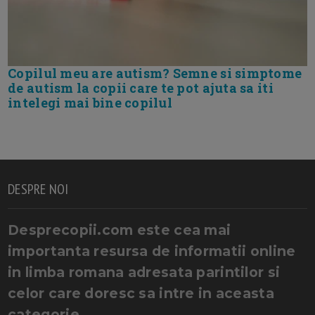
Copilul meu are autism? Semne si simptome
de autism la copii care te pot ajuta sa iti
intelegi mai bine copilul
DESPRE NOI
Desprecopii.com este cea mai
importanta resursa de informatii online
in limba romana adresata parintilor si
celor care doresc sa intre in aceasta
categorie.