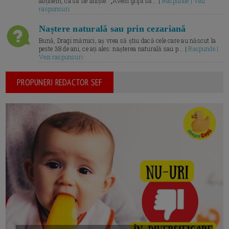
abținem, ca să fie liniște.” „Avem grijă să... |
Raspunde | Vezi
raspunsuri
Naștere naturală sau prin cezariană
Bună, Dragi mămici, aș vrea să știu dacă cele care au născut la
peste 38 de ani, ce ați ales: nașterea naturală sau p... |
Raspunde |
Vezi raspunsuri
PROPUNERI REDACTOR SEF