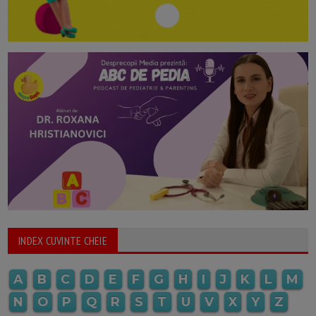
INDEX CUVINTE CHEIE
A
B
C
D
E
F
G
H
I
J
K
L
M
N
O
P
Q
R
S
T
U
V
X
Y
Z