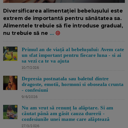
16/7/2026
AUTOR: EDITOR DC.
Diversificarea alimentației bebelușului este
extrem de importantă pentru sănătatea sa.
Alimentele trebuie să fie introduse gradual,
nu trebuie să ne
...
Primul an de viață al bebelușului: Avem cate
un sfat important pentru fiecare luna - si ai
sa vezi ca te va ajuta
10/7/2026
Depresia postnatala sau baletul dintre
dragoste, emotii, hormoni si oboseala crunta
- confesiuni
9/6/2026
Nu am vrut să renunț la alăptare. Si am
căutat până am găsit cauza durerii -
confesiunile unei mame care alăptează
27/3/2026