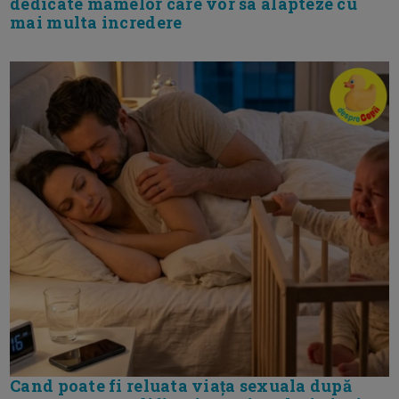
dedicate mamelor care vor sa alapteze cu
mai multa incredere
Cand poate fi reluata viața sexuala după