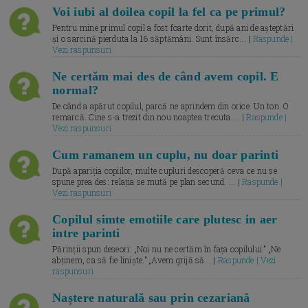
Voi iubi al doilea copil la fel ca pe primul?
Pentru mine primul copil a fost foarte dorit, după ani de așteptări
și o sarcină pierduta la 16 săptămâni. Sunt însărc... |
Raspunde |
Vezi raspunsuri
Ne certăm mai des de când avem copil. E
normal?
De când a apărut copilul, parcă ne aprindem din orice. Un ton. O
remarcă. Cine s-a trezit din nou noaptea trecuta.... |
Raspunde |
Vezi raspunsuri
Cum ramanem un cuplu, nu doar parinti
După apariția copiilor, multe cupluri descoperă ceva ce nu se
spune prea des: relația se mută pe plan secund. ... |
Raspunde |
Vezi raspunsuri
Copilul simte emotiile care plutesc in aer
intre parinti
Părinții spun deseori: „Noi nu ne certăm în fața copilului.” „Ne
abținem, ca să fie liniște.” „Avem grijă să... |
Raspunde | Vezi
raspunsuri
Naștere naturală sau prin cezariană