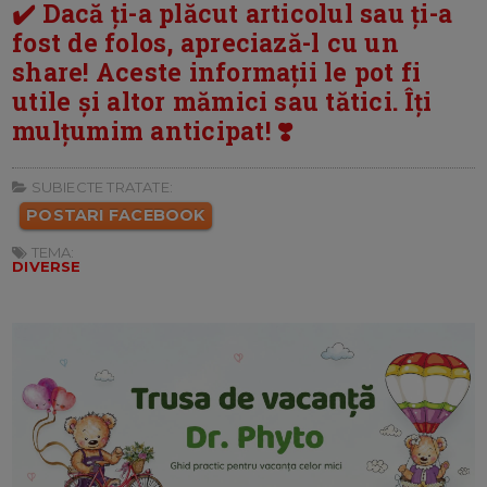
✔️ Dacă ți-a plăcut articolul sau ți-a
fost de folos, apreciază-l cu un
share! Aceste informații le pot fi
utile și altor mămici sau tătici. Îți
mulțumim anticipat! ❣️
SUBIECTE TRATATE:
POSTARI FACEBOOK
TEMA:
DIVERSE