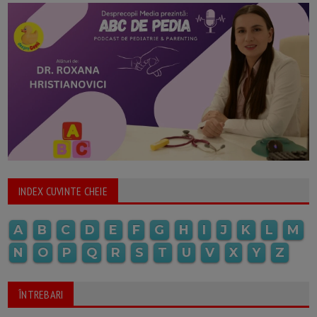
INDEX CUVINTE CHEIE
A
B
C
D
E
F
G
H
I
J
K
L
M
N
O
P
Q
R
S
T
U
V
X
Y
Z
ÎNTREBARI