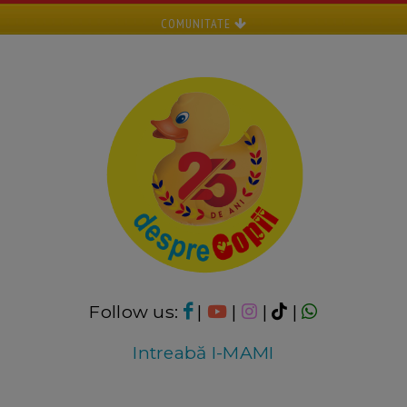
COMUNITATE
Follow us:
|
|
|
|
Intreabă I-MAMI