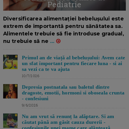
Pediatrie
16/7/2026
AUTOR: EDITOR DC.
Diversificarea alimentației bebelușului este
extrem de importantă pentru sănătatea sa.
Alimentele trebuie să fie introduse gradual,
nu trebuie să ne
...
Primul an de viață al bebelușului: Avem cate
un sfat important pentru fiecare luna - si ai
sa vezi ca te va ajuta
10/7/2026
Depresia postnatala sau baletul dintre
dragoste, emotii, hormoni si oboseala crunta
- confesiuni
9/6/2026
Nu am vrut să renunț la alăptare. Si am
căutat până am găsit cauza durerii -
confesiunile unei mame care alăptează