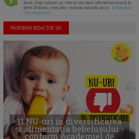
Bună, Dragi mămici, aș vrea să știu dacă cele care au născut la
peste 38 de ani, ce ați ales: nașterea naturală sau p... |
Raspunde |
Vezi raspunsuri
PROPUNERI REDACTOR SEF
11 NU-uri in diversificarea
și alimentația bebelușului -
conform Academiei de