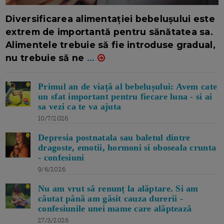
16/7/2026
AUTOR: EDITOR DC.
Diversificarea alimentației bebelușului este
extrem de importantă pentru sănătatea sa.
Alimentele trebuie să fie introduse gradual,
nu trebuie să ne
...
Primul an de viață al bebelușului: Avem cate
un sfat important pentru fiecare luna - si ai
sa vezi ca te va ajuta
10/7/2026
Depresia postnatala sau baletul dintre
dragoste, emotii, hormoni si oboseala crunta
- confesiuni
9/6/2026
Nu am vrut să renunț la alăptare. Si am
căutat până am găsit cauza durerii -
confesiunile unei mame care alăptează
27/3/2026