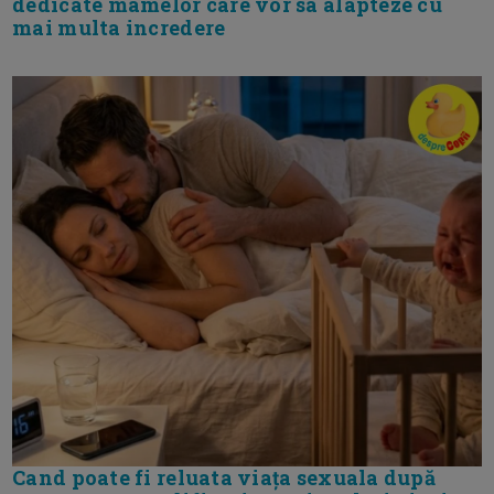
dedicate mamelor care vor sa alapteze cu
mai multa incredere
Cand poate fi reluata viața sexuala după