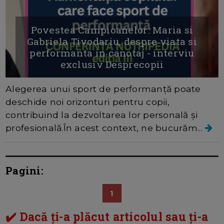
Povestea Campioanelor: Maria si
Gabriela Tivodariu, despre viata si
performanta in canotaj - interviu
exclusiv Desprecopii
Alegerea unui sport de performanță poate
deschide noi orizonturi pentru copii,
contribuind la dezvoltarea lor personală și
profesională.În acest context, ne bucurăm...
Pagini:
1
✔️ Dacă ți-a plăcut articolul sau ți-a