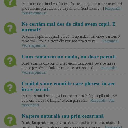
Pentru mine primul copil a fost foarte dorit, după ani de așteptări
și o sarcină pierduta la 16 săptămâni. Sunt însărc... |
Raspunde |
Vezi raspunsuri
Ne certăm mai des de când avem copil. E
normal?
De când a apărut copilul, parcă ne aprindem din orice. Un ton. O
remarcă. Cine s-a trezit din nou noaptea trecuta.... |
Raspunde |
Vezi raspunsuri
Cum ramanem un cuplu, nu doar parinti
După apariția copiilor, multe cupluri descoperă ceva ce nu se
spune prea des: relația se mută pe plan secund. ... |
Raspunde |
Vezi raspunsuri
Copilul simte emotiile care plutesc in aer
intre parinti
Părinții spun deseori: „Noi nu ne certăm în fața copilului.” „Ne
abținem, ca să fie liniște.” „Avem grijă să... |
Raspunde | Vezi
raspunsuri
Naștere naturală sau prin cezariană
Bună, Dragi mămici, aș vrea să știu dacă cele care au născut la
peste 38 de ani, ce ați ales: nașterea naturală sau p... |
Raspunde |