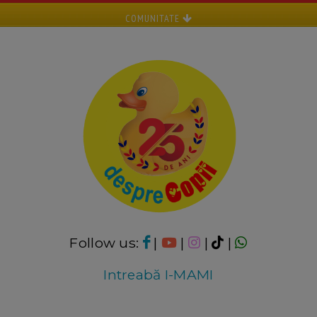
COMUNITATE
Follow us:
|
|
|
|
Intreabă I-MAMI