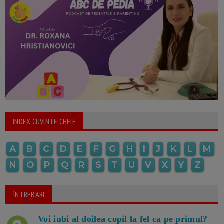
INDEX CUVINTE CHEIE
A
B
C
D
E
F
G
H
I
J
K
L
M
N
O
P
Q
R
S
T
U
V
X
Y
Z
ÎNTREBARI
Voi iubi al doilea copil la fel ca pe primul?