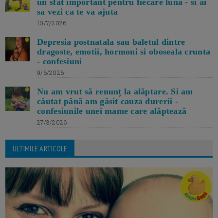
un sfat important pentru fiecare luna - si ai
sa vezi ca te va ajuta
10/7/2026
Depresia postnatala sau baletul dintre
dragoste, emotii, hormoni si oboseala crunta
- confesiuni
9/6/2026
Nu am vrut să renunț la alăptare. Si am
căutat până am găsit cauza durerii -
confesiunile unei mame care alăptează
27/3/2026
ULTIMILE ARTICOLE