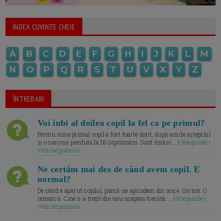
INDEX CUVINTE CHEIE
A
B
C
D
E
F
G
H
I
J
K
L
M
N
O
P
Q
R
S
T
U
V
X
Y
Z
ÎNTREBARI
Voi iubi al doilea copil la fel ca pe primul?
Pentru mine primul copil a fost foarte dorit, după ani de așteptări
și o sarcină pierduta la 16 săptămâni. Sunt însărc... |
Raspunde |
Vezi raspunsuri
Ne certăm mai des de când avem copil. E
normal?
De când a apărut copilul, parcă ne aprindem din orice. Un ton. O
remarcă. Cine s-a trezit din nou noaptea trecuta.... |
Raspunde |
Vezi raspunsuri