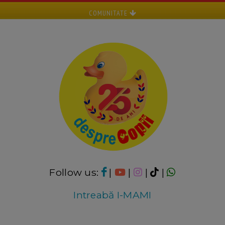
COMUNITATE
Follow us:
|
|
|
|
Intreabă I-MAMI