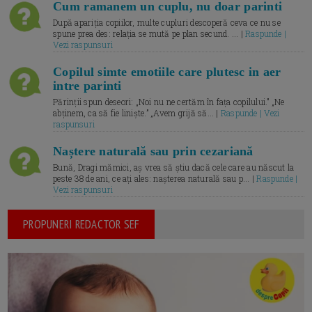
Cum ramanem un cuplu, nu doar parinti
După apariția copiilor, multe cupluri descoperă ceva ce nu se
spune prea des: relația se mută pe plan secund. ... |
Raspunde |
Vezi raspunsuri
Copilul simte emotiile care plutesc in aer
intre parinti
Părinții spun deseori: „Noi nu ne certăm în fața copilului.” „Ne
abținem, ca să fie liniște.” „Avem grijă să... |
Raspunde | Vezi
raspunsuri
Naștere naturală sau prin cezariană
Bună, Dragi mămici, aș vrea să știu dacă cele care au născut la
peste 38 de ani, ce ați ales: nașterea naturală sau p... |
Raspunde |
Vezi raspunsuri
PROPUNERI REDACTOR SEF