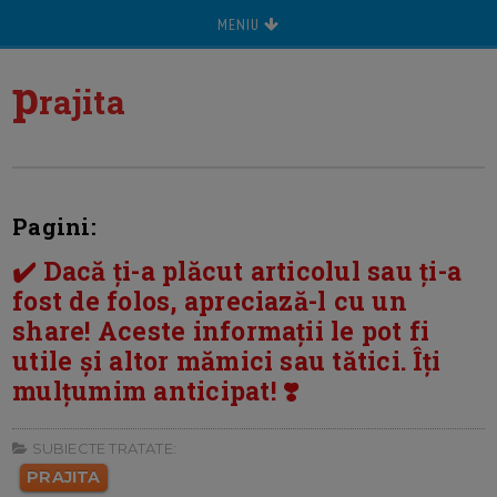
MENIU
p
rajita
Pagini:
✔️ Dacă ți-a plăcut articolul sau ți-a
fost de folos, apreciază-l cu un
share! Aceste informații le pot fi
utile și altor mămici sau tătici. Îți
mulțumim anticipat! ❣️
SUBIECTE TRATATE:
PRAJITA