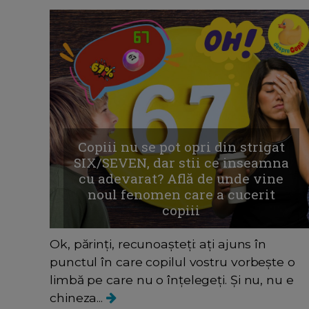
Copiii nu se pot opri din strigat
SIX/SEVEN, dar stii ce inseamna
cu adevarat? Află de unde vine
noul fenomen care a cucerit
copiii
Ok, părinți, recunoașteți: ați ajuns în
punctul în care copilul vostru vorbește o
limbă pe care nu o înțelegeți. Și nu, nu e
chineza...