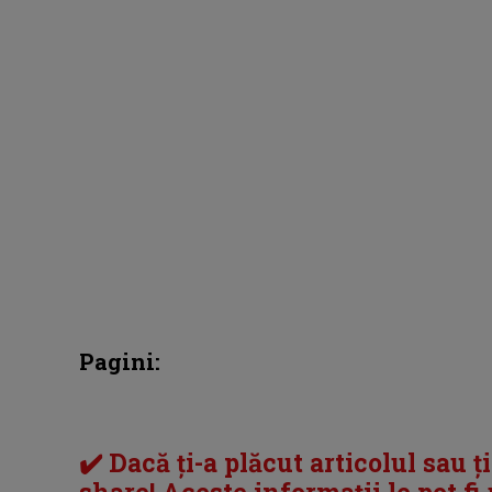
Pagini:
✔️ Dacă ți-a plăcut articolul sau ț
share! Aceste informații le pot fi u