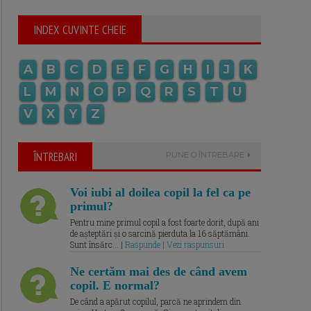
INDEX CUVINTE CHEIE
A
B
C
D
E
F
G
H
I
J
K
L
M
N
O
P
Q
R
S
T
U
V
X
Y
Z
ÎNTREBARI
PUNE O ÎNTREBARE
Voi iubi al doilea copil la fel ca pe
primul?
Pentru mine primul copil a fost foarte dorit, după ani
de așteptări și o sarcină pierduta la 16 săptămâni.
Sunt însărc... |
Raspunde | Vezi raspunsuri
Ne certăm mai des de când avem
copil. E normal?
De când a apărut copilul, parcă ne aprindem din