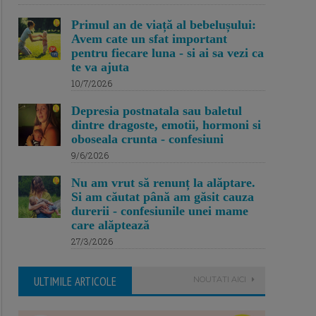
Primul an de viață al bebelușului:
Avem cate un sfat important
pentru fiecare luna - si ai sa vezi ca
te va ajuta
10/7/2026
Depresia postnatala sau baletul
dintre dragoste, emotii, hormoni si
oboseala crunta - confesiuni
9/6/2026
Nu am vrut să renunț la alăptare.
Si am căutat până am găsit cauza
durerii - confesiunile unei mame
care alăptează
27/3/2026
ULTIMILE ARTICOLE
NOUTATI AICI