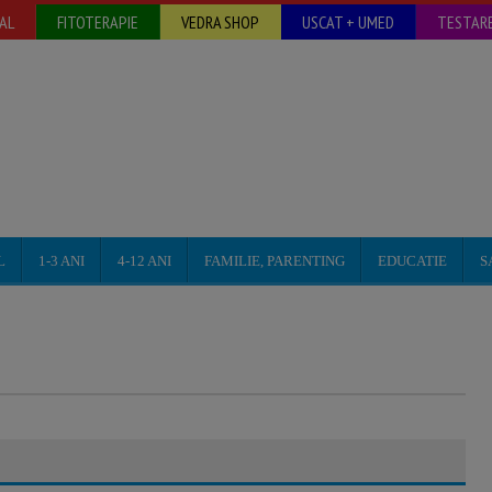
AL
FITOTERAPIE
VEDRA SHOP
USCAT + UMED
TESTARE
L
1-3 ANI
4-12 ANI
FAMILIE, PARENTING
EDUCATIE
S