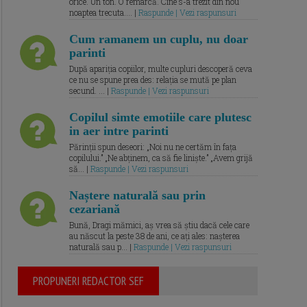
orice. Un ton. O remarcă. Cine s-a trezit din nou
noaptea trecuta.... |
Raspunde | Vezi raspunsuri
Cum ramanem un cuplu, nu doar
parinti
După apariția copiilor, multe cupluri descoperă ceva
ce nu se spune prea des: relația se mută pe plan
secund. ... |
Raspunde | Vezi raspunsuri
Copilul simte emotiile care plutesc
in aer intre parinti
Părinții spun deseori: „Noi nu ne certăm în fața
copilului.” „Ne abținem, ca să fie liniște.” „Avem grijă
să... |
Raspunde | Vezi raspunsuri
Naștere naturală sau prin
cezariană
Bună, Dragi mămici, aș vrea să știu dacă cele care
au născut la peste 38 de ani, ce ați ales: nașterea
naturală sau p... |
Raspunde | Vezi raspunsuri
PROPUNERI REDACTOR SEF