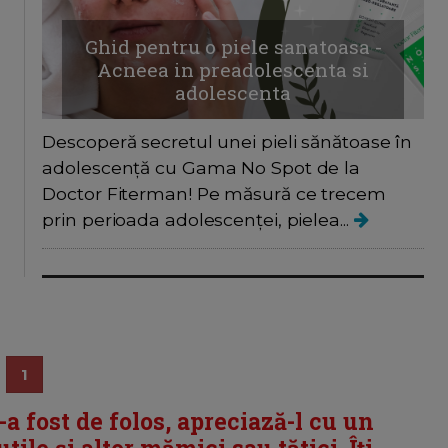
Ghid pentru o piele sanatoasa -
Acneea in preadolescenta si
adolescenta
Descoperă secretul unei pieli sănătoase în
adolescență cu Gama No Spot de la
Doctor Fiterman! Pe măsură ce trecem
prin perioada adolescenței, pielea...
1
i-a fost de folos, apreciază-l cu un
tile și altor mămici sau tătici. Îți