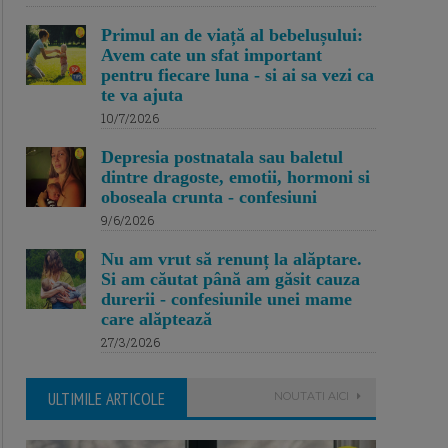
Primul an de viață al bebelușului:
Avem cate un sfat important
pentru fiecare luna - si ai sa vezi ca
te va ajuta
10/7/2026
Depresia postnatala sau baletul
dintre dragoste, emotii, hormoni si
oboseala crunta - confesiuni
9/6/2026
Nu am vrut să renunț la alăptare.
Si am căutat până am găsit cauza
durerii - confesiunile unei mame
care alăptează
27/3/2026
ULTIMILE ARTICOLE
NOUTATI AICI