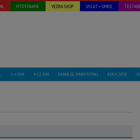
AL
FITOTERAPIE
VEDRA SHOP
USCAT + UMED
TESTARE
L
1-3 ANI
4-12 ANI
FAMILIE, PARENTING
EDUCATIE
S