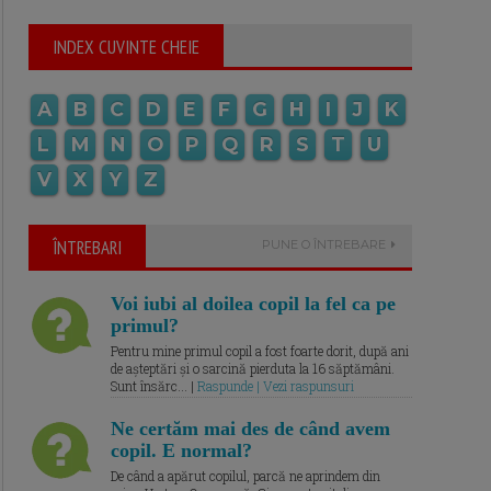
INDEX CUVINTE CHEIE
A
B
C
D
E
F
G
H
I
J
K
L
M
N
O
P
Q
R
S
T
U
V
X
Y
Z
ÎNTREBARI
PUNE O ÎNTREBARE
Voi iubi al doilea copil la fel ca pe
primul?
Pentru mine primul copil a fost foarte dorit, după ani
de așteptări și o sarcină pierduta la 16 săptămâni.
Sunt însărc... |
Raspunde | Vezi raspunsuri
Ne certăm mai des de când avem
copil. E normal?
De când a apărut copilul, parcă ne aprindem din