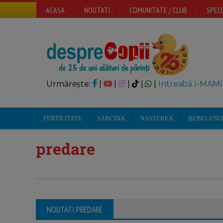
ACASA
NOUTATI
COMUNITATE / CLUB
SPECI
Urmărește:
|
|
|
|
|
Intreabă I-MAMI
FERTILITATE
SARCINA
NASTEREA
BEBELUSU
predare
NOUTATI PREDARE