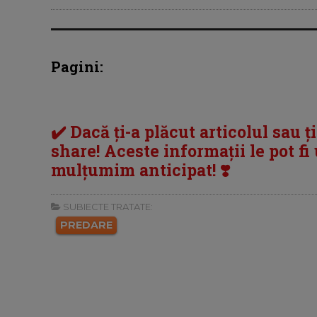
Pagini:
✔️ Dacă ți-a plăcut articolul sau ț
share! Aceste informații le pot fi u
mulțumim anticipat! ❣️
SUBIECTE TRATATE:
PREDARE