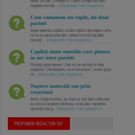
orice. Un ton. O remarcă. Cine s-a trezit din nou
noaptea trecuta.... |
Raspunde | Vezi raspunsuri
Cum ramanem un cuplu, nu doar
parinti
După apariția copiilor, multe cupluri descoperă ceva
ce nu se spune prea des: relația se mută pe plan
secund. ... |
Raspunde | Vezi raspunsuri
Copilul simte emotiile care plutesc
in aer intre parinti
Părinții spun deseori: „Noi nu ne certăm în fața
copilului.” „Ne abținem, ca să fie liniște.” „Avem grijă
să... |
Raspunde | Vezi raspunsuri
Naștere naturală sau prin
cezariană
Bună, Dragi mămici, aș vrea să știu dacă cele care
au născut la peste 38 de ani, ce ați ales: nașterea
naturală sau p... |
Raspunde | Vezi raspunsuri
PROPUNERI REDACTOR SEF