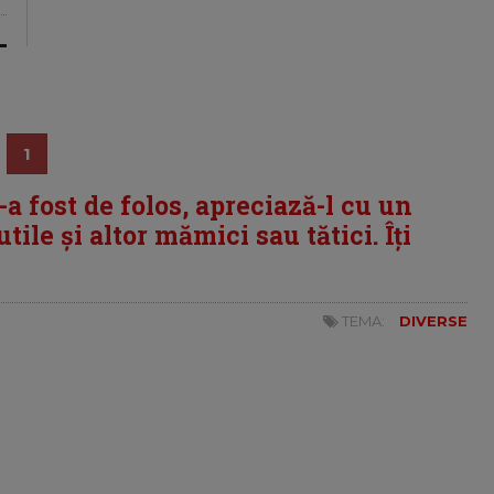
1
i-a fost de folos, apreciază-l cu un
tile și altor mămici sau tătici. Îți
TEMA:
DIVERSE