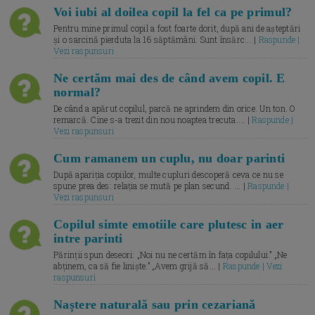
Voi iubi al doilea copil la fel ca pe primul?
Pentru mine primul copil a fost foarte dorit, după ani de așteptări
și o sarcină pierduta la 16 săptămâni. Sunt însărc... |
Raspunde |
Vezi raspunsuri
Ne certăm mai des de când avem copil. E
normal?
De când a apărut copilul, parcă ne aprindem din orice. Un ton. O
remarcă. Cine s-a trezit din nou noaptea trecuta.... |
Raspunde |
Vezi raspunsuri
Cum ramanem un cuplu, nu doar parinti
După apariția copiilor, multe cupluri descoperă ceva ce nu se
spune prea des: relația se mută pe plan secund. ... |
Raspunde |
Vezi raspunsuri
Copilul simte emotiile care plutesc in aer
intre parinti
Părinții spun deseori: „Noi nu ne certăm în fața copilului.” „Ne
abținem, ca să fie liniște.” „Avem grijă să... |
Raspunde | Vezi
raspunsuri
Naștere naturală sau prin cezariană