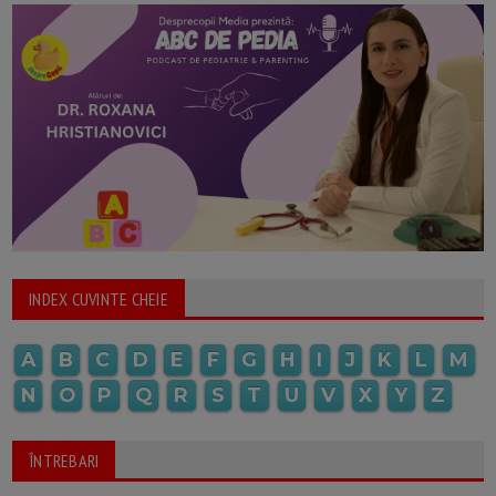
INDEX CUVINTE CHEIE
A
B
C
D
E
F
G
H
I
J
K
L
M
N
O
P
Q
R
S
T
U
V
X
Y
Z
ÎNTREBARI