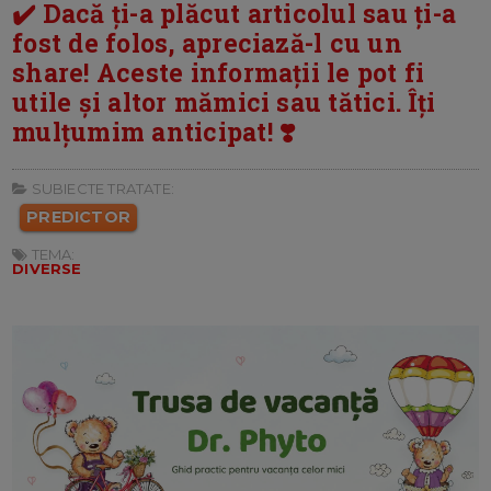
✔️ Dacă ți-a plăcut articolul sau ți-a
fost de folos, apreciază-l cu un
share! Aceste informații le pot fi
utile și altor mămici sau tătici. Îți
mulțumim anticipat! ❣️
SUBIECTE TRATATE:
PREDICTOR
TEMA:
DIVERSE