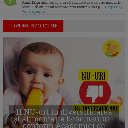
Bună, Dragi mămici, aș vrea să știu dacă cele care au născut la
peste 38 de ani, ce ați ales: nașterea naturală sau p... |
Raspunde |
Vezi raspunsuri
PROPUNERI REDACTOR SEF
11 NU-uri in diversificarea
și alimentația bebelușului -
conform Academiei de