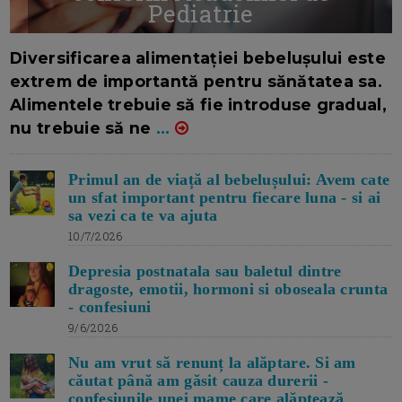
Pediatrie
16/7/2026
AUTOR: EDITOR DC.
Diversificarea alimentației bebelușului este
extrem de importantă pentru sănătatea sa.
Alimentele trebuie să fie introduse gradual,
nu trebuie să ne
...
Primul an de viață al bebelușului: Avem cate
un sfat important pentru fiecare luna - si ai
sa vezi ca te va ajuta
10/7/2026
Depresia postnatala sau baletul dintre
dragoste, emotii, hormoni si oboseala crunta
- confesiuni
9/6/2026
Nu am vrut să renunț la alăptare. Si am
căutat până am găsit cauza durerii -
confesiunile unei mame care alăptează