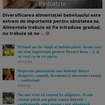
Pediatrie
16/7/2026
AUTOR: EDITOR DC.
Diversificarea alimentației bebelușului este
extrem de importantă pentru sănătatea sa.
Alimentele trebuie să fie introduse gradual,
nu trebuie să ne
...
Primul an de viață al bebelușului: Avem cate
un sfat important pentru fiecare luna - si ai
sa vezi ca te va ajuta
10/7/2026
Depresia postnatala sau baletul dintre
dragoste, emotii, hormoni si oboseala crunta
- confesiuni
9/6/2026
Nu am vrut să renunț la alăptare. Si am
căutat până am găsit cauza durerii -
confesiunile unei mame care alăptează