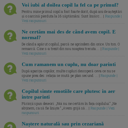
Voi iubi al doilea copil la fel ca pe primul?
Pentru mine primul copil a fost foarte dorit, după ani de așteptări
și o sarcină pierduta la 16 săptămâni. Sunt însărc... |
Raspunde |
Vezi raspunsuri
Ne certăm mai des de când avem copil. E
normal?
De când a apărut copilul, parcă ne aprindem din orice. Un ton. O
remarcă. Cine s-a trezit din nou noaptea trecuta.... |
Raspunde |
Vezi raspunsuri
Cum ramanem un cuplu, nu doar parinti
După apariția copiilor, multe cupluri descoperă ceva ce nu se
spune prea des: relația se mută pe plan secund. ... |
Raspunde |
Vezi raspunsuri
Copilul simte emotiile care plutesc in aer
intre parinti
Părinții spun deseori: „Noi nu ne certăm în fața copilului.” „Ne
abținem, ca să fie liniște.” „Avem grijă să... |
Raspunde | Vezi
raspunsuri
Naștere naturală sau prin cezariană