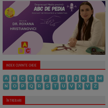
INDEX CUVINTE CHEIE
A
B
C
D
E
F
G
H
I
J
K
L
M
N
O
P
Q
R
S
T
U
V
X
Y
Z
ÎNTREBARI