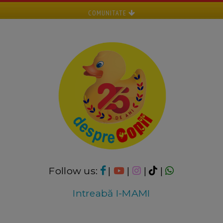
COMUNITATE
Follow us:
|
|
|
|
Intreabă I-MAMI