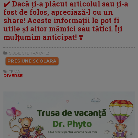
✔️ Dacă ți-a plăcut articolul sau ți-a
fost de folos, apreciază-l cu un
share! Aceste informații le pot fi
utile și altor mămici sau tătici. Îți
mulțumim anticipat! ❣️
SUBIECTE TRATATE:
PRESIUNE SCOLARA
TEMA:
DIVERSE