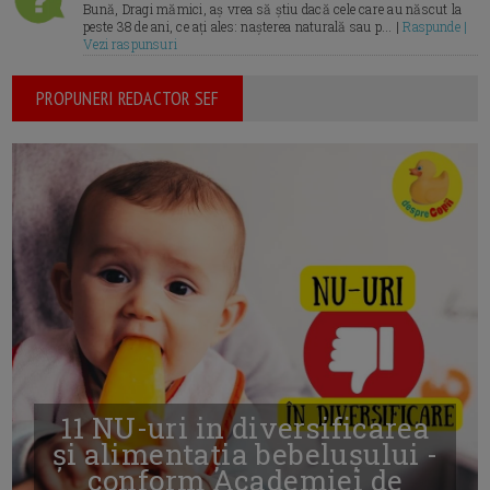
Bună, Dragi mămici, aș vrea să știu dacă cele care au născut la
peste 38 de ani, ce ați ales: nașterea naturală sau p... |
Raspunde |
Vezi raspunsuri
PROPUNERI REDACTOR SEF
11 NU-uri in diversificarea
și alimentația bebelușului -
conform Academiei de