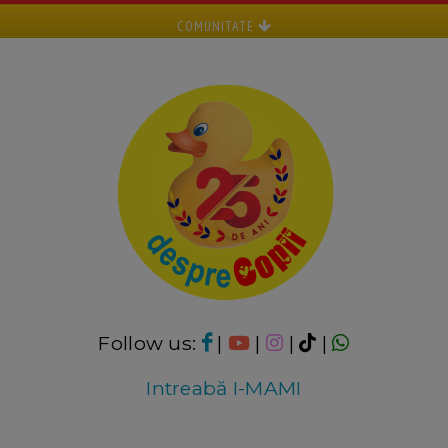
COMUNITATE
Follow us:
|
|
|
|
Intreabă I-MAMI