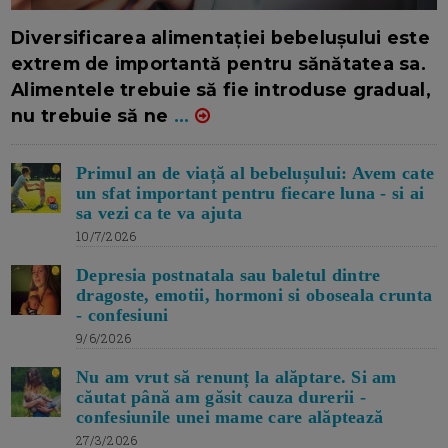
16/7/2026
AUTOR: EDITOR DC.
Diversificarea alimentației bebelușului este
extrem de importantă pentru sănătatea sa.
Alimentele trebuie să fie introduse gradual,
nu trebuie să ne
...
Primul an de viață al bebelușului: Avem cate
un sfat important pentru fiecare luna - si ai
sa vezi ca te va ajuta
10/7/2026
Depresia postnatala sau baletul dintre
dragoste, emotii, hormoni si oboseala crunta
- confesiuni
9/6/2026
Nu am vrut să renunț la alăptare. Si am
căutat până am găsit cauza durerii -
confesiunile unei mame care alăptează
27/3/2026