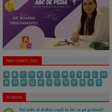
INDEX CUVINTE CHEIE
A
B
C
D
E
F
G
H
I
J
K
L
M
N
O
P
Q
R
S
T
U
V
X
Y
Z
ÎNTREBARI
Voi iubi al doilea copil la fel ca pe primul?