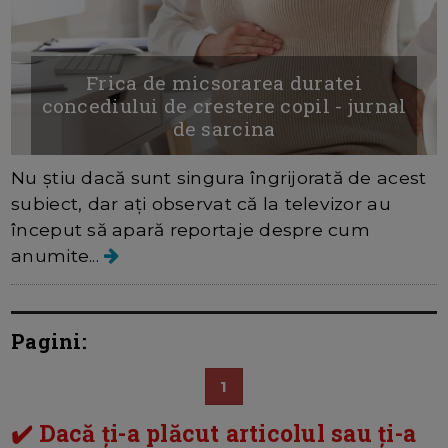
Frica de micsorarea duratei
concediului de crestere copil - jurnal
de sarcina
Nu știu dacă sunt singura îngrijorată de acest
subiect, dar ați observat că la televizor au
început să apară reportaje despre cum
anumite...
Pagini:
1
✔️ Dacă ți-a plăcut articolul sau ți-a