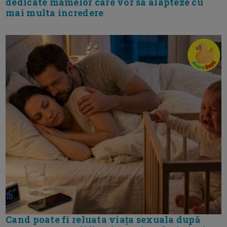
dedicate mamelor care vor sa alapteze cu
mai multa incredere
Cand poate fi reluata viața sexuala după