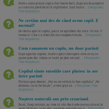
Pentru mine primul copil a fost foarte dorit, după ani de așteptări
și o sarcină pierduta la 16 săptămâni. Sunt însărc... |
Raspunde |
Vezi raspunsuri
Ne certăm mai des de când avem copil. E
normal?
De când a apărut copilul, parcă ne aprindem din orice. Un ton. O
remarcă. Cine s-a trezit din nou noaptea trecuta.... |
Raspunde |
Vezi raspunsuri
Cum ramanem un cuplu, nu doar parinti
După apariția copiilor, multe cupluri descoperă ceva ce nu se
spune prea des: relația se mută pe plan secund. ... |
Raspunde |
Vezi raspunsuri
Copilul simte emotiile care plutesc in aer
intre parinti
Părinții spun deseori: „Noi nu ne certăm în fața copilului.” „Ne
abținem, ca să fie liniște.” „Avem grijă să... |
Raspunde | Vezi
raspunsuri
Naștere naturală sau prin cezariană
Bună, Dragi mămici, aș vrea să știu dacă cele care au născut la
peste 38 de ani, ce ați ales: nașterea naturală sau p... |
Raspunde |