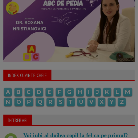
INDEX CUVINTE CHEIE
A
B
C
D
E
F
G
H
I
J
K
L
M
N
O
P
Q
R
S
T
U
V
X
Y
Z
ÎNTREBARI
Voi iubi al doilea copil la fel ca pe primul?