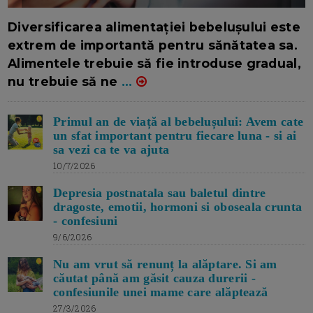
16/7/2026
AUTOR: EDITOR DC.
Diversificarea alimentației bebelușului este
extrem de importantă pentru sănătatea sa.
Alimentele trebuie să fie introduse gradual,
nu trebuie să ne
...
Primul an de viață al bebelușului: Avem cate
un sfat important pentru fiecare luna - si ai
sa vezi ca te va ajuta
10/7/2026
Depresia postnatala sau baletul dintre
dragoste, emotii, hormoni si oboseala crunta
- confesiuni
9/6/2026
Nu am vrut să renunț la alăptare. Si am
căutat până am găsit cauza durerii -
confesiunile unei mame care alăptează
27/3/2026