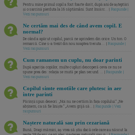
Pentru mine primul copil a fost foarte dorit, după ani de așteptări
și o sarcină pierduta la 16 săptămâni. Sunt însărc... |
Raspunde |
Vezi raspunsuri
Ne certăm mai des de când avem copil. E
normal?
De când a apărut copilul, parcă ne aprindem din orice. Un ton. O
remarcă. Cine s-a trezit din nou noaptea trecuta.... |
Raspunde |
Vezi raspunsuri
Cum ramanem un cuplu, nu doar parinti
După apariția copiilor, multe cupluri descoperă ceva ce nu se
spune prea des: relația se mută pe plan secund. ... |
Raspunde |
Vezi raspunsuri
Copilul simte emotiile care plutesc in aer
intre parinti
Părinții spun deseori: „Noi nu ne certăm în fața copilului.” „Ne
abținem, ca să fie liniște.” „Avem grijă să... |
Raspunde | Vezi
raspunsuri
Naștere naturală sau prin cezariană
Bună, Dragi mămici, aș vrea să știu dacă cele care au născut la
peste 38 de ani, ce ați ales: nașterea naturală sau p... |
Raspunde |