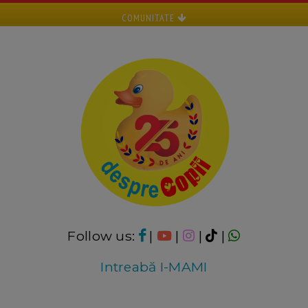
COMUNITATE
Follow us:
|
|
|
|
Intreabă I-MAMI