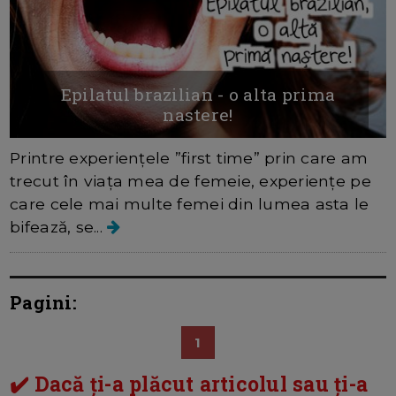
Epilatul brazilian - o alta prima
nastere!
Printre experiențele ”first time” prin care am
trecut în viața mea de femeie, experiențe pe
care cele mai multe femei din lumea asta le
bifează, se...
Pagini:
1
✔️ Dacă ți-a plăcut articolul sau ți-a