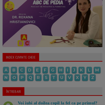
INDEX CUVINTE CHEIE
A
B
C
D
E
F
G
H
I
J
K
L
M
N
O
P
Q
R
S
T
U
V
X
Y
Z
ÎNTREBARI
Voi iubi al doilea copil la fel ca pe primul?