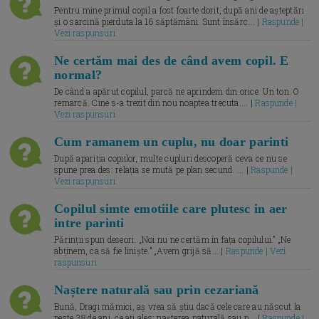
Pentru mine primul copil a fost foarte dorit, după ani de așteptări
și o sarcină pierduta la 16 săptămâni. Sunt însărc... |
Raspunde |
Vezi raspunsuri
Ne certăm mai des de când avem copil. E
normal?
De când a apărut copilul, parcă ne aprindem din orice. Un ton. O
remarcă. Cine s-a trezit din nou noaptea trecuta.... |
Raspunde |
Vezi raspunsuri
Cum ramanem un cuplu, nu doar parinti
După apariția copiilor, multe cupluri descoperă ceva ce nu se
spune prea des: relația se mută pe plan secund. ... |
Raspunde |
Vezi raspunsuri
Copilul simte emotiile care plutesc in aer
intre parinti
Părinții spun deseori: „Noi nu ne certăm în fața copilului.” „Ne
abținem, ca să fie liniște.” „Avem grijă să... |
Raspunde | Vezi
raspunsuri
Naștere naturală sau prin cezariană
Bună, Dragi mămici, aș vrea să știu dacă cele care au născut la
peste 38 de ani, ce ați ales: nașterea naturală sau p... |
Raspunde |