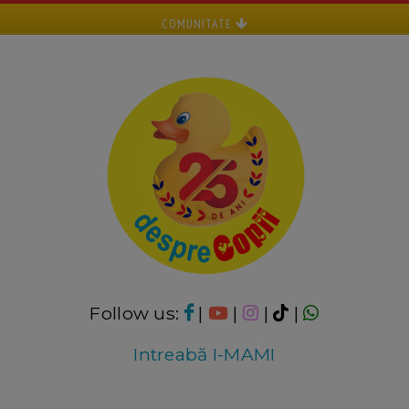
COMUNITATE
Follow us:
|
|
|
|
Intreabă I-MAMI