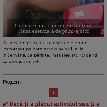
La mare sau la munte cu familia:
Trusa esentiala de prim-ajutor
O trusă de prim-ajutor este un element
important pe care este bine să îl ai la
îndemână, ca părinte, mai ales atunci când
călătorești cu...
Pagini:
1
✔️ Dacă ți-a plăcut articolul sau ți-a