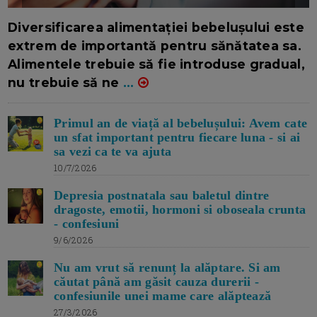
16/7/2026
AUTOR: EDITOR DC.
Diversificarea alimentației bebelușului este
extrem de importantă pentru sănătatea sa.
Alimentele trebuie să fie introduse gradual,
nu trebuie să ne
...
Primul an de viață al bebelușului: Avem cate
un sfat important pentru fiecare luna - si ai
sa vezi ca te va ajuta
10/7/2026
Depresia postnatala sau baletul dintre
dragoste, emotii, hormoni si oboseala crunta
- confesiuni
9/6/2026
Nu am vrut să renunț la alăptare. Si am
căutat până am găsit cauza durerii -
confesiunile unei mame care alăptează
27/3/2026