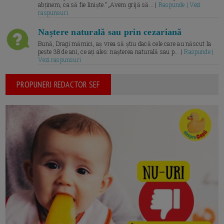
abținem, ca să fie liniște.” „Avem grijă să... |
Raspunde | Vezi
raspunsuri
Naștere naturală sau prin cezariană
Bună, Dragi mămici, aș vrea să știu dacă cele care au născut la
peste 38 de ani, ce ați ales: nașterea naturală sau p... |
Raspunde |
Vezi raspunsuri
PROPUNERI REDACTOR SEF