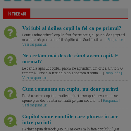
ÎNTREBARI
Voi iubi al doilea copil la fel ca pe primul?
Pentru mine primul copil a fost foarte dorit, după ani de așteptări
și o sarcină pierduta la 16 săptămâni. Sunt însărc... |
Raspunde |
Vezi raspunsuri
Ne certăm mai des de când avem copil. E
normal?
De când a apărut copilul, parcă ne aprindem din orice. Un ton. O
remarcă. Cine s-a trezit din nou noaptea trecuta.... |
Raspunde |
Vezi raspunsuri
Cum ramanem un cuplu, nu doar parinti
După apariția copiilor, multe cupluri descoperă ceva ce nu se
spune prea des: relația se mută pe plan secund. ... |
Raspunde |
Vezi raspunsuri
Copilul simte emotiile care plutesc in aer
intre parinti
Părinții spun deseori: „Noi nu ne certăm în fața copilului.” „Ne