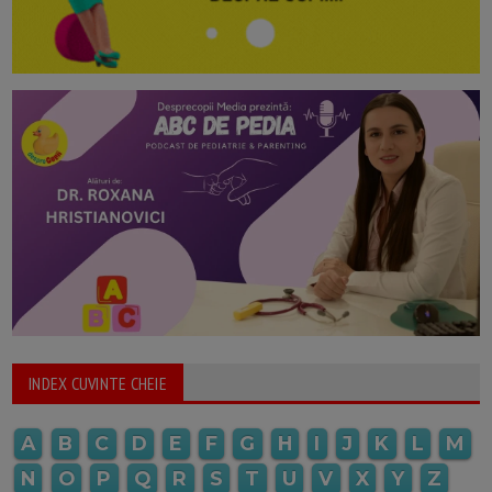
INDEX CUVINTE CHEIE
A
B
C
D
E
F
G
H
I
J
K
L
M
N
O
P
Q
R
S
T
U
V
X
Y
Z