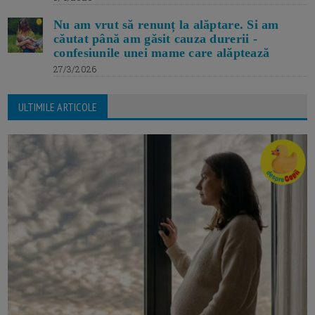
Nu am vrut să renunț la alăptare. Si am
căutat până am găsit cauza durerii -
confesiunile unei mame care alăptează
27/3/2026
ULTIMILE ARTICOLE