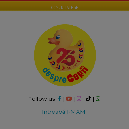
COMUNITATE
Follow us:
|
|
|
|
Intreabă I-MAMI