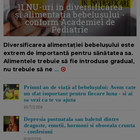
11 NU-uri in diversificarea
și alimentația bebelușului -
conform Academiei de
Pediatrie
16/7/2026
AUTOR: EDITOR DC.
Diversificarea alimentației bebelușului este
extrem de importantă pentru sănătatea sa.
Alimentele trebuie să fie introduse gradual,
nu trebuie să ne
...
Primul an de viață al bebelușului: Avem cate
un sfat important pentru fiecare luna - si ai
sa vezi ca te va ajuta
10/7/2026
Depresia postnatala sau baletul dintre
dragoste, emotii, hormoni si oboseala crunta
- confesiuni
9/6/2026