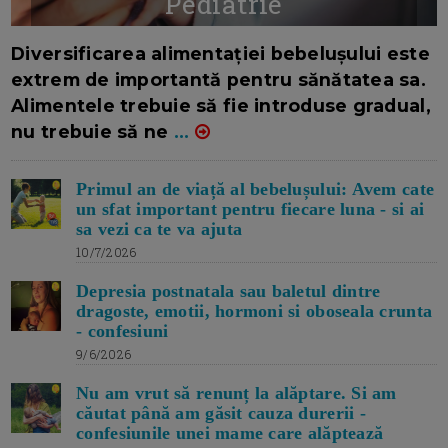
Pediatrie
16/7/2026
AUTOR: EDITOR DC.
Diversificarea alimentației bebelușului este
extrem de importantă pentru sănătatea sa.
Alimentele trebuie să fie introduse gradual,
nu trebuie să ne
...
Primul an de viață al bebelușului: Avem cate
un sfat important pentru fiecare luna - si ai
sa vezi ca te va ajuta
10/7/2026
Depresia postnatala sau baletul dintre
dragoste, emotii, hormoni si oboseala crunta
- confesiuni
9/6/2026
Nu am vrut să renunț la alăptare. Si am
căutat până am găsit cauza durerii -
confesiunile unei mame care alăptează