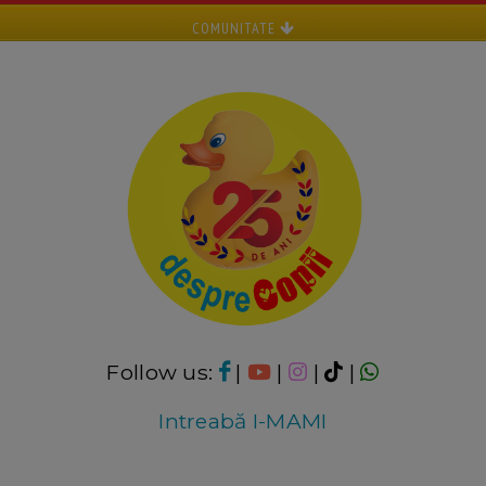
COMUNITATE
Follow us:
|
|
|
|
Intreabă I-MAMI