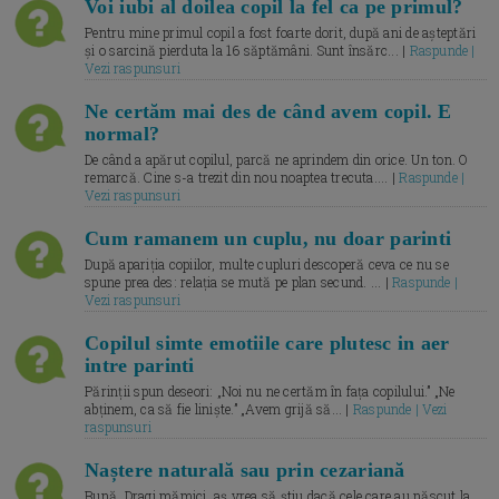
Voi iubi al doilea copil la fel ca pe primul?
Pentru mine primul copil a fost foarte dorit, după ani de așteptări
și o sarcină pierduta la 16 săptămâni. Sunt însărc... |
Raspunde |
Vezi raspunsuri
Ne certăm mai des de când avem copil. E
normal?
De când a apărut copilul, parcă ne aprindem din orice. Un ton. O
remarcă. Cine s-a trezit din nou noaptea trecuta.... |
Raspunde |
Vezi raspunsuri
Cum ramanem un cuplu, nu doar parinti
După apariția copiilor, multe cupluri descoperă ceva ce nu se
spune prea des: relația se mută pe plan secund. ... |
Raspunde |
Vezi raspunsuri
Copilul simte emotiile care plutesc in aer
intre parinti
Părinții spun deseori: „Noi nu ne certăm în fața copilului.” „Ne
abținem, ca să fie liniște.” „Avem grijă să... |
Raspunde | Vezi
raspunsuri
Naștere naturală sau prin cezariană
Bună, Dragi mămici, aș vrea să știu dacă cele care au născut la