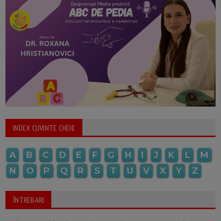
INDEX CUVINTE CHEIE
A
B
C
D
E
F
G
H
I
J
K
L
M
N
O
P
Q
R
S
T
U
V
X
Y
Z
ÎNTREBARI