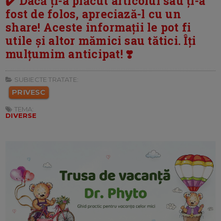
✔️ Dacă ți-a plăcut articolul sau ți-a
fost de folos, apreciază-l cu un
share! Aceste informații le pot fi
utile și altor mămici sau tătici. Îți
mulțumim anticipat! ❣️
SUBIECTE TRATATE:
PRIVESC
TEMA:
DIVERSE