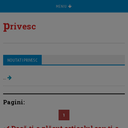
MENIU
p
rivesc
Sanatatea familiei (lucruri care ne
NOUTATI PRIVESC
privesc pe toti)
...
Pagini:
1