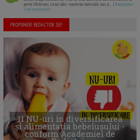
peste 38 de ani, ce ați ales: nașterea naturală sau p... |
Raspunde |
Vezi raspunsuri
PROPUNERI REDACTOR SEF
11 NU-uri in diversificarea
și alimentația bebelușului -
conform Academiei de