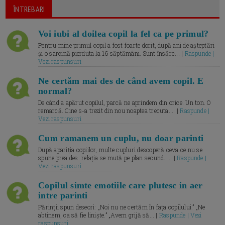
ÎNTREBARI
Voi iubi al doilea copil la fel ca pe primul?
Pentru mine primul copil a fost foarte dorit, după ani de așteptări
și o sarcină pierduta la 16 săptămâni. Sunt însărc... |
Raspunde |
Vezi raspunsuri
Ne certăm mai des de când avem copil. E
normal?
De când a apărut copilul, parcă ne aprindem din orice. Un ton. O
remarcă. Cine s-a trezit din nou noaptea trecuta.... |
Raspunde |
Vezi raspunsuri
Cum ramanem un cuplu, nu doar parinti
După apariția copiilor, multe cupluri descoperă ceva ce nu se
spune prea des: relația se mută pe plan secund. ... |
Raspunde |
Vezi raspunsuri
Copilul simte emotiile care plutesc in aer
intre parinti
Părinții spun deseori: „Noi nu ne certăm în fața copilului.” „Ne
abținem, ca să fie liniște.” „Avem grijă să... |
Raspunde | Vezi
raspunsuri