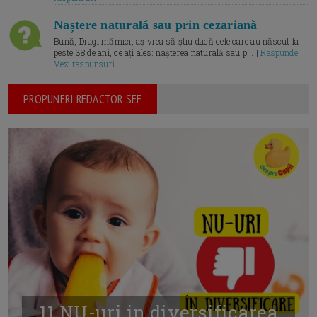
Naștere naturală sau prin cezariană
Bună, Dragi mămici, aș vrea să știu dacă cele care au născut la
peste 38 de ani, ce ați ales: nașterea naturală sau p... |
Raspunde |
Vezi raspunsuri
PROPUNERI REDACTOR SEF
11 NU-uri in diversificarea