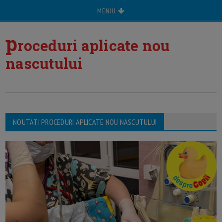
MENIU
p
roceduri aplicate nou
nascutului
NOUTATI PROCEDURI APLICATE NOU NASCUTULUI