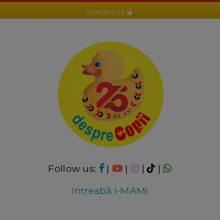
COMUNITATE
Follow us:
|
|
|
|
Intreabă I-MAMI