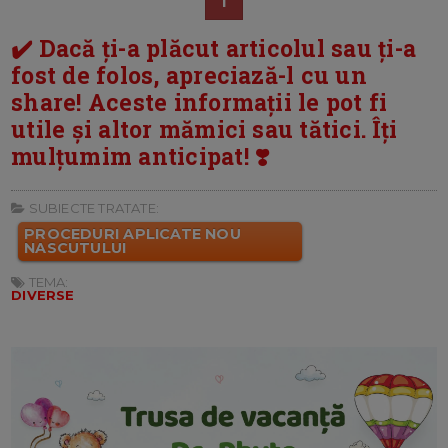
1
✔️ Dacă ți-a plăcut articolul sau ți-a
fost de folos, apreciază-l cu un
share! Aceste informații le pot fi
utile și altor mămici sau tătici. Îți
mulțumim anticipat! ❣️
SUBIECTE TRATATE:
PROCEDURI APLICATE NOU
NASCUTULUI
TEMA:
DIVERSE