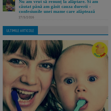
Nu am vrut să renunț la alăptare. Si am
căutat până am găsit cauza durerii -
confesiunile unei mame care alăptează
27/3/2026
ULTIMILE ARTICOLE