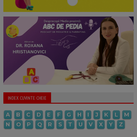
INDEX CUVINTE CHEIE
A
B
C
D
E
F
G
H
I
J
K
L
M
N
O
P
Q
R
S
T
U
V
X
Y
Z