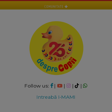
COMUNITATE
Follow us:
|
|
|
|
Intreabă I-MAMI