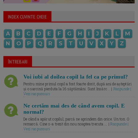
INDEX CUVINTE CHEIE
A
B
C
D
E
F
G
H
I
J
K
L
M
N
O
P
Q
R
S
T
U
V
X
Y
Z
ÎNTREBARI
Voi iubi al doilea copil la fel ca pe primul?
Pentru mine primul copil a fost foarte dorit, după ani de așteptări
și o sarcină pierduta la 16 săptămâni. Sunt însărc... |
Raspunde |
Vezi raspunsuri
Ne certăm mai des de când avem copil. E
normal?
De când a apărut copilul, parcă ne aprindem din orice. Un ton. O
remarcă. Cine s-a trezit din nou noaptea trecuta.... |
Raspunde |
Vezi raspunsuri