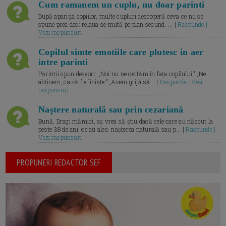
Cum ramanem un cuplu, nu doar parinti
După apariția copiilor, multe cupluri descoperă ceva ce nu se
spune prea des: relația se mută pe plan secund. ... |
Raspunde |
Vezi raspunsuri
Copilul simte emotiile care plutesc in aer
intre parinti
Părinții spun deseori: „Noi nu ne certăm în fața copilului.” „Ne
abținem, ca să fie liniște.” „Avem grijă să... |
Raspunde | Vezi
raspunsuri
Naștere naturală sau prin cezariană
Bună, Dragi mămici, aș vrea să știu dacă cele care au născut la
peste 38 de ani, ce ați ales: nașterea naturală sau p... |
Raspunde |
Vezi raspunsuri
PROPUNERI REDACTOR SEF