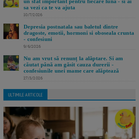
un sfat important pentru fiecare luna - si ai
sa vezi ca te va ajuta
10/7/2026
Depresia postnatala sau baletul dintre
dragoste, emotii, hormoni si oboseala crunta
- confesiuni
9/6/2026
Nu am vrut să renunț la alăptare. Si am
căutat până am găsit cauza durerii -
confesiunile unei mame care alăptează
27/3/2026
ULTIMILE ARTICOLE