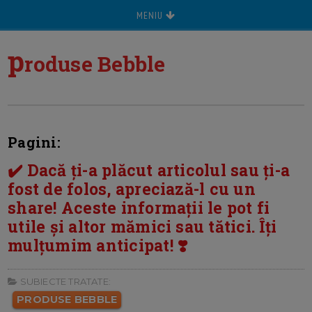
MENIU
p
roduse Bebble
Pagini:
✔️ Dacă ți-a plăcut articolul sau ți-a
fost de folos, apreciază-l cu un
share! Aceste informații le pot fi
utile și altor mămici sau tătici. Îți
mulțumim anticipat! ❣️
SUBIECTE TRATATE:
PRODUSE BEBBLE