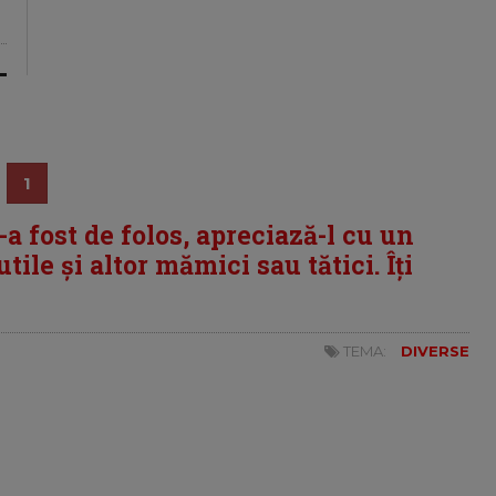
1
i-a fost de folos, apreciază-l cu un
tile și altor mămici sau tătici. Îți
TEMA:
DIVERSE