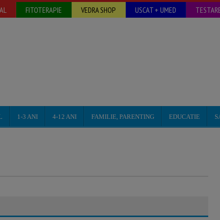
AL
FITOTERAPIE
VEDRA SHOP
USCAT + UMED
TESTARE
L
1-3 ANI
4-12 ANI
FAMILIE, PARENTING
EDUCATIE
S