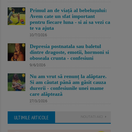
Primul an de viață al bebelușului:
Avem cate un sfat important
pentru fiecare luna - si ai sa vezi ca
te va ajuta
10/7/2026
Depresia postnatala sau baletul
dintre dragoste, emotii, hormoni si
oboseala crunta - confesiuni
9/6/2026
Nu am vrut să renunț la alăptare.
Si am căutat până am găsit cauza
durerii - confesiunile unei mame
care alăptează
27/3/2026
ULTIMILE ARTICOLE
NOUTATI AICI