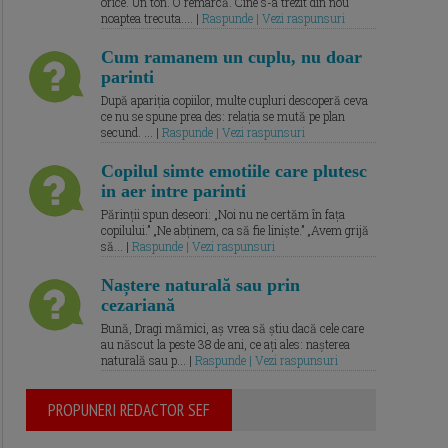
orice. Un ton. O remarcă. Cine s-a trezit din nou
noaptea trecuta.... |
Raspunde | Vezi raspunsuri
Cum ramanem un cuplu, nu doar
parinti
După apariția copiilor, multe cupluri descoperă ceva
ce nu se spune prea des: relația se mută pe plan
secund. ... |
Raspunde | Vezi raspunsuri
Copilul simte emotiile care plutesc
in aer intre parinti
Părinții spun deseori: „Noi nu ne certăm în fața
copilului.” „Ne abținem, ca să fie liniște.” „Avem grijă
să... |
Raspunde | Vezi raspunsuri
Naștere naturală sau prin
cezariană
Bună, Dragi mămici, aș vrea să știu dacă cele care
au născut la peste 38 de ani, ce ați ales: nașterea
naturală sau p... |
Raspunde | Vezi raspunsuri
PROPUNERI REDACTOR SEF