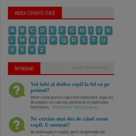
INDEX CUVINTE CHEIE
A
B
C
D
E
F
G
H
I
J
K
L
M
N
O
P
Q
R
S
T
U
V
X
Y
Z
ÎNTREBARI
PUNE O ÎNTREBARE
Voi iubi al doilea copil la fel ca pe
primul?
Pentru mine primul copil a fost foarte dorit, după ani
de așteptări și o sarcină pierduta la 16 săptămâni.
Sunt însărc... |
Raspunde | Vezi raspunsuri
Ne certăm mai des de când avem
copil. E normal?
De când a apărut copilul, parcă ne aprindem din