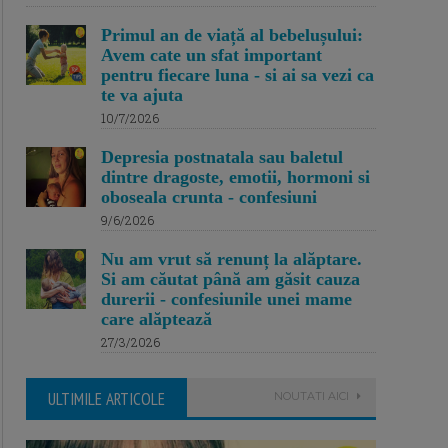
Primul an de viață al bebelușului:
Avem cate un sfat important
pentru fiecare luna - si ai sa vezi ca
te va ajuta
10/7/2026
Depresia postnatala sau baletul
dintre dragoste, emotii, hormoni si
oboseala crunta - confesiuni
9/6/2026
Nu am vrut să renunț la alăptare.
Si am căutat până am găsit cauza
durerii - confesiunile unei mame
care alăptează
27/3/2026
ULTIMILE ARTICOLE
NOUTATI AICI