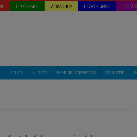
AL
FITOTERAPIE
VEDRA SHOP
USCAT + UMED
TESTARE
L
1-3 ANI
4-12 ANI
FAMILIE, PARENTING
EDUCATIE
S