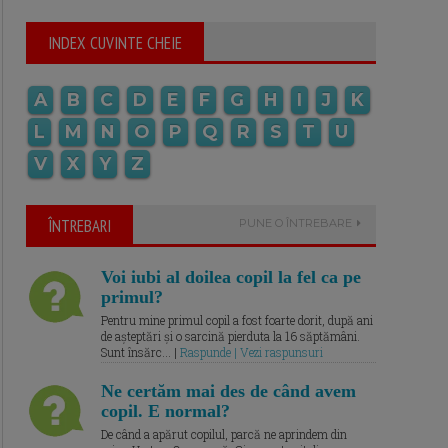
INDEX CUVINTE CHEIE
A
B
C
D
E
F
G
H
I
J
K
L
M
N
O
P
Q
R
S
T
U
V
X
Y
Z
ÎNTREBARI
PUNE O ÎNTREBARE
Voi iubi al doilea copil la fel ca pe
primul?
Pentru mine primul copil a fost foarte dorit, după ani
de așteptări și o sarcină pierduta la 16 săptămâni.
Sunt însărc... |
Raspunde | Vezi raspunsuri
Ne certăm mai des de când avem
copil. E normal?
De când a apărut copilul, parcă ne aprindem din