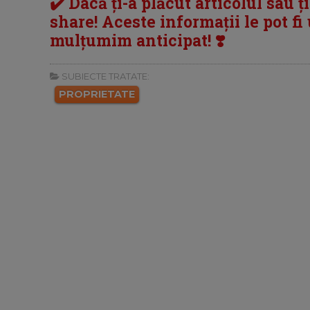
✔️ Dacă ți-a plăcut articolul sau ț
share! Aceste informații le pot fi u
mulțumim anticipat! ❣️
SUBIECTE TRATATE:
PROPRIETATE