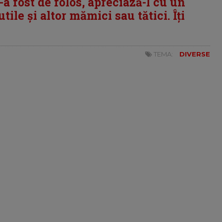
i-a fost de folos, apreciază-l cu un
tile și altor mămici sau tătici. Îți
TEMA:
DIVERSE