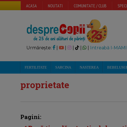
ACASA
NOUTATI
COMUNITATE / CLUB
SPECI
Urmărește:
|
|
|
|
|
Intreabă I-MAMI
FERTILITATE
SARCINA
NASTEREA
BEBELUSU
proprietate
Pagini: