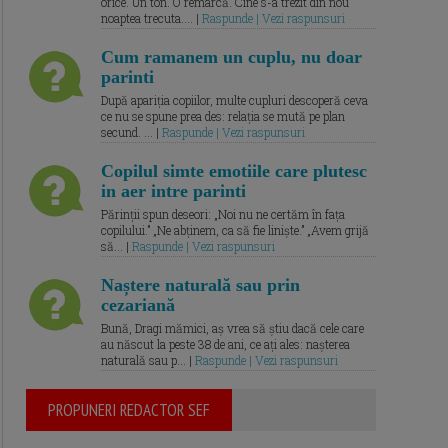
orice. Un ton. O remarcă. Cine s-a trezit din nou
noaptea trecuta.... |
Raspunde | Vezi raspunsuri
Cum ramanem un cuplu, nu doar
parinti
După apariția copiilor, multe cupluri descoperă ceva
ce nu se spune prea des: relația se mută pe plan
secund. ... |
Raspunde | Vezi raspunsuri
Copilul simte emotiile care plutesc
in aer intre parinti
Părinții spun deseori: „Noi nu ne certăm în fața
copilului.” „Ne abținem, ca să fie liniște.” „Avem grijă
să... |
Raspunde | Vezi raspunsuri
Naștere naturală sau prin
cezariană
Bună, Dragi mămici, aș vrea să știu dacă cele care
au născut la peste 38 de ani, ce ați ales: nașterea
naturală sau p... |
Raspunde | Vezi raspunsuri
PROPUNERI REDACTOR SEF