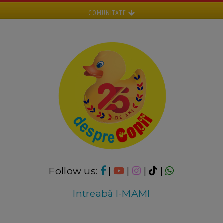
COMUNITATE
Follow us:
|
|
|
|
Intreabă I-MAMI