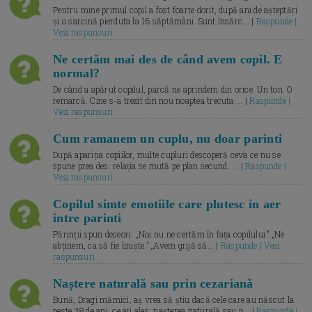
Pentru mine primul copil a fost foarte dorit, după ani de așteptări
și o sarcină pierduta la 16 săptămâni. Sunt însărc... |
Raspunde |
Vezi raspunsuri
Ne certăm mai des de când avem copil. E
normal?
De când a apărut copilul, parcă ne aprindem din orice. Un ton. O
remarcă. Cine s-a trezit din nou noaptea trecuta.... |
Raspunde |
Vezi raspunsuri
Cum ramanem un cuplu, nu doar parinti
După apariția copiilor, multe cupluri descoperă ceva ce nu se
spune prea des: relația se mută pe plan secund. ... |
Raspunde |
Vezi raspunsuri
Copilul simte emotiile care plutesc in aer
intre parinti
Părinții spun deseori: „Noi nu ne certăm în fața copilului.” „Ne
abținem, ca să fie liniște.” „Avem grijă să... |
Raspunde | Vezi
raspunsuri
Naștere naturală sau prin cezariană
Bună, Dragi mămici, aș vrea să știu dacă cele care au născut la
peste 38 de ani, ce ați ales: nașterea naturală sau p... |
Raspunde |