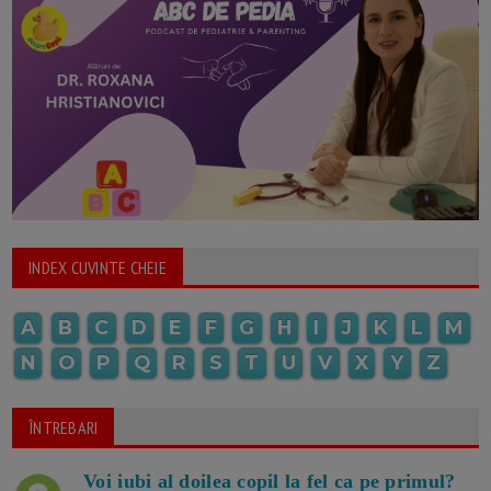
INDEX CUVINTE CHEIE
A
B
C
D
E
F
G
H
I
J
K
L
M
N
O
P
Q
R
S
T
U
V
X
Y
Z
ÎNTREBARI
Voi iubi al doilea copil la fel ca pe primul?