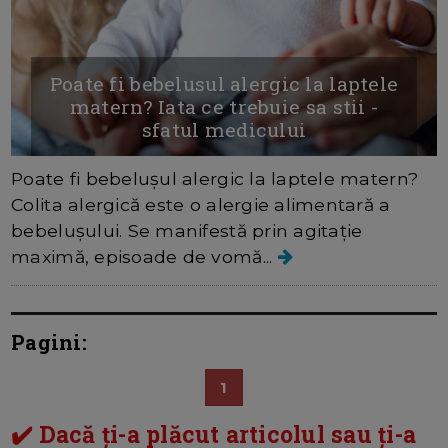
Poate fi bebelusul alergic la laptele
matern? Iata ce trebuie sa stii -
sfatul medicului
Poate fi bebelușul alergic la laptele matern?
Colita alergică este o alergie alimentară a
bebelușului. Se manifestă prin agitație
maximă, episoade de vomă...
Pagini:
1
✔️ Dacă ți-a plăcut articolul sau ți-a