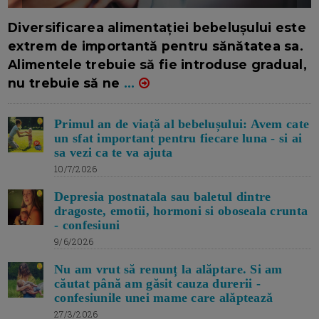
16/7/2026
AUTOR: EDITOR DC.
Diversificarea alimentației bebelușului este
extrem de importantă pentru sănătatea sa.
Alimentele trebuie să fie introduse gradual,
nu trebuie să ne
...
Primul an de viață al bebelușului: Avem cate
un sfat important pentru fiecare luna - si ai
sa vezi ca te va ajuta
10/7/2026
Depresia postnatala sau baletul dintre
dragoste, emotii, hormoni si oboseala crunta
- confesiuni
9/6/2026
Nu am vrut să renunț la alăptare. Si am
căutat până am găsit cauza durerii -
confesiunile unei mame care alăptează
27/3/2026