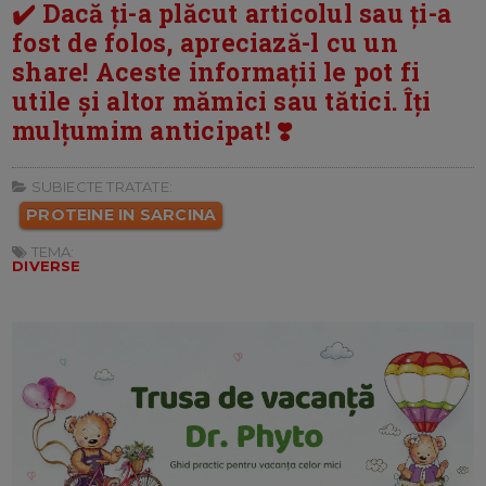
✔️ Dacă ți-a plăcut articolul sau ți-a
fost de folos, apreciază-l cu un
share! Aceste informații le pot fi
utile și altor mămici sau tătici. Îți
mulțumim anticipat! ❣️
SUBIECTE TRATATE:
PROTEINE IN SARCINA
TEMA:
DIVERSE