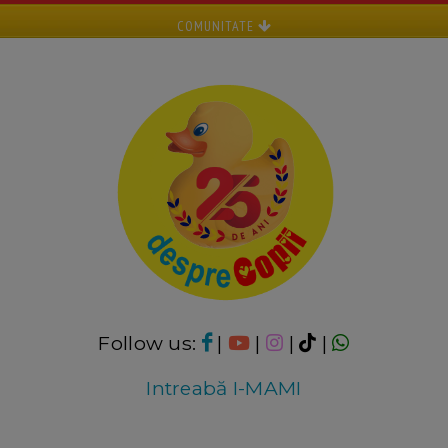
COMUNITATE
Follow us:
|
|
|
|
Intreabă I-MAMI