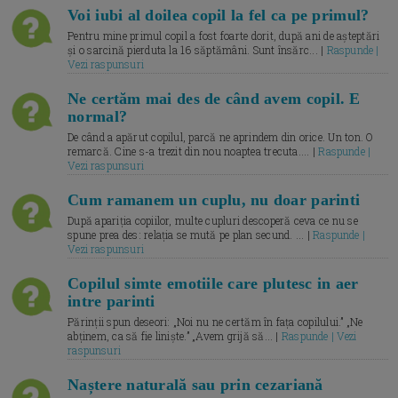
Voi iubi al doilea copil la fel ca pe primul?
Pentru mine primul copil a fost foarte dorit, după ani de așteptări
și o sarcină pierduta la 16 săptămâni. Sunt însărc... |
Raspunde |
Vezi raspunsuri
Ne certăm mai des de când avem copil. E
normal?
De când a apărut copilul, parcă ne aprindem din orice. Un ton. O
remarcă. Cine s-a trezit din nou noaptea trecuta.... |
Raspunde |
Vezi raspunsuri
Cum ramanem un cuplu, nu doar parinti
După apariția copiilor, multe cupluri descoperă ceva ce nu se
spune prea des: relația se mută pe plan secund. ... |
Raspunde |
Vezi raspunsuri
Copilul simte emotiile care plutesc in aer
intre parinti
Părinții spun deseori: „Noi nu ne certăm în fața copilului.” „Ne
abținem, ca să fie liniște.” „Avem grijă să... |
Raspunde | Vezi
raspunsuri
Naștere naturală sau prin cezariană