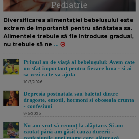
Pediatrie
16/7/2026
AUTOR: EDITOR DC.
Diversificarea alimentației bebelușului este
extrem de importantă pentru sănătatea sa.
Alimentele trebuie să fie introduse gradual,
nu trebuie să ne
...
Primul an de viață al bebelușului: Avem cate
un sfat important pentru fiecare luna - si ai
sa vezi ca te va ajuta
10/7/2026
Depresia postnatala sau baletul dintre
dragoste, emotii, hormoni si oboseala crunta
- confesiuni
9/6/2026
Nu am vrut să renunț la alăptare. Si am
căutat până am găsit cauza durerii -
confesiunile unei mame care alăptează