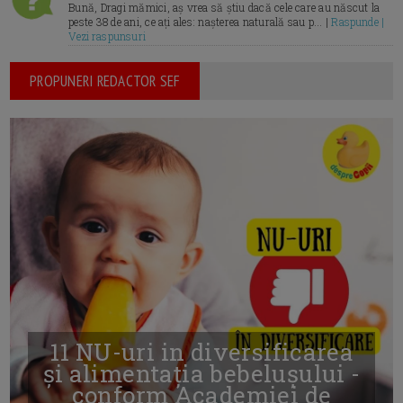
Bună, Dragi mămici, aș vrea să știu dacă cele care au născut la
peste 38 de ani, ce ați ales: nașterea naturală sau p... |
Raspunde |
Vezi raspunsuri
PROPUNERI REDACTOR SEF
11 NU-uri in diversificarea
și alimentația bebelușului -
conform Academiei de