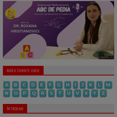
INDEX CUVINTE CHEIE
A
B
C
D
E
F
G
H
I
J
K
L
M
N
O
P
Q
R
S
T
U
V
X
Y
Z
ÎNTREBARI