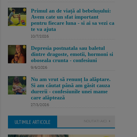
Primul an de viață al bebelușului:
Avem cate un sfat important
pentru fiecare luna - si ai sa vezi ca
te va ajuta
10/7/2026
Depresia postnatala sau baletul
dintre dragoste, emotii, hormoni si
oboseala crunta - confesiuni
9/6/2026
Nu am vrut să renunț la alăptare.
Si am căutat până am găsit cauza
durerii - confesiunile unei mame
care alăptează
27/3/2026
ULTIMILE ARTICOLE
NOUTATI AICI