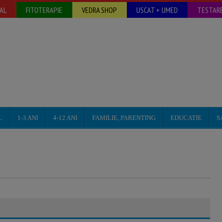
AL
FITOTERAPIE
VEDRA SHOP
USCAT + UMED
TESTARE
L
1-3 ANI
4-12 ANI
FAMILIE, PARENTING
EDUCATIE
S