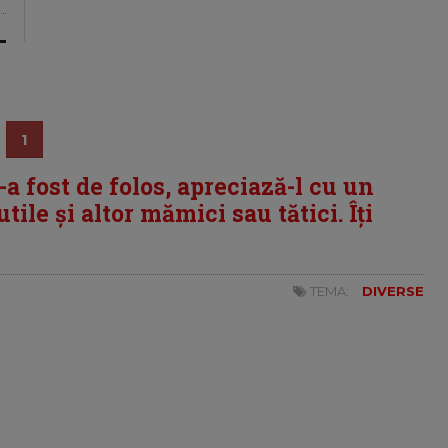
1
i-a fost de folos, apreciază-l cu un
tile și altor mămici sau tătici. Îți
TEMA:
DIVERSE