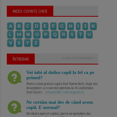
INDEX CUVINTE CHEIE
A
B
C
D
E
F
G
H
I
J
K
L
M
N
O
P
Q
R
S
T
U
V
X
Y
Z
ÎNTREBARI
PUNE O ÎNTREBARE
Voi iubi al doilea copil la fel ca pe
primul?
Pentru mine primul copil a fost foarte dorit, după ani
de așteptări și o sarcină pierduta la 16 săptămâni.
Sunt însărc... |
Raspunde | Vezi raspunsuri
Ne certăm mai des de când avem
copil. E normal?
De când a apărut copilul, parcă ne aprindem din