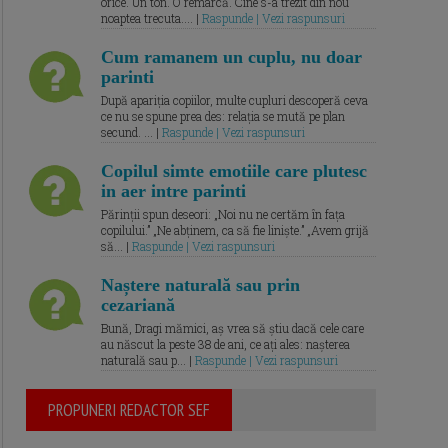
orice. Un ton. O remarcă. Cine s-a trezit din nou
noaptea trecuta.... |
Raspunde | Vezi raspunsuri
Cum ramanem un cuplu, nu doar
parinti
După apariția copiilor, multe cupluri descoperă ceva
ce nu se spune prea des: relația se mută pe plan
secund. ... |
Raspunde | Vezi raspunsuri
Copilul simte emotiile care plutesc
in aer intre parinti
Părinții spun deseori: „Noi nu ne certăm în fața
copilului.” „Ne abținem, ca să fie liniște.” „Avem grijă
să... |
Raspunde | Vezi raspunsuri
Naștere naturală sau prin
cezariană
Bună, Dragi mămici, aș vrea să știu dacă cele care
au născut la peste 38 de ani, ce ați ales: nașterea
naturală sau p... |
Raspunde | Vezi raspunsuri
PROPUNERI REDACTOR SEF