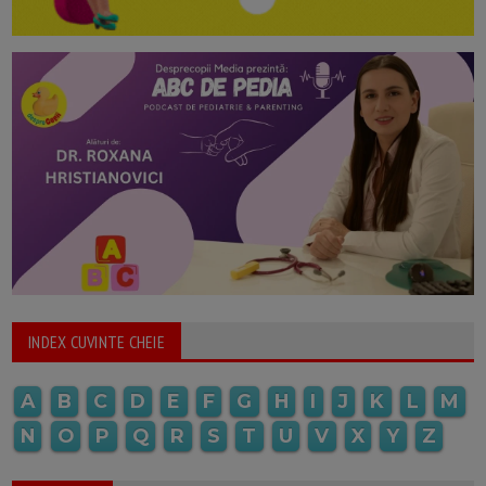
INDEX CUVINTE CHEIE
A
B
C
D
E
F
G
H
I
J
K
L
M
N
O
P
Q
R
S
T
U
V
X
Y
Z