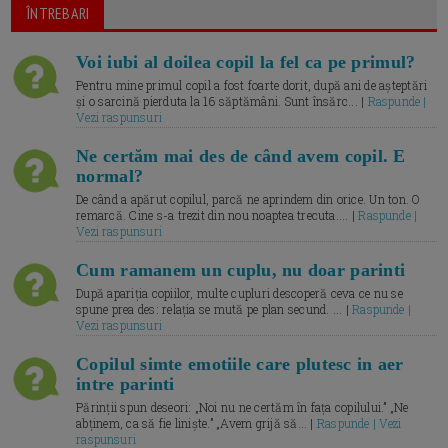
ÎNTREBARI
Voi iubi al doilea copil la fel ca pe primul?
Pentru mine primul copil a fost foarte dorit, după ani de așteptări
și o sarcină pierduta la 16 săptămâni. Sunt însărc... |
Raspunde |
Vezi raspunsuri
Ne certăm mai des de când avem copil. E
normal?
De când a apărut copilul, parcă ne aprindem din orice. Un ton. O
remarcă. Cine s-a trezit din nou noaptea trecuta.... |
Raspunde |
Vezi raspunsuri
Cum ramanem un cuplu, nu doar parinti
După apariția copiilor, multe cupluri descoperă ceva ce nu se
spune prea des: relația se mută pe plan secund. ... |
Raspunde |
Vezi raspunsuri
Copilul simte emotiile care plutesc in aer
intre parinti
Părinții spun deseori: „Noi nu ne certăm în fața copilului.” „Ne
abținem, ca să fie liniște.” „Avem grijă să... |
Raspunde | Vezi
raspunsuri