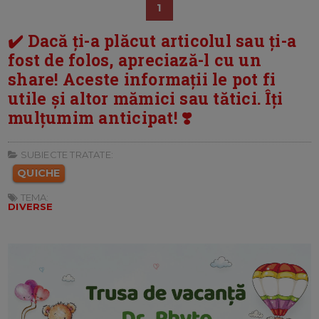
1
✔️ Dacă ți-a plăcut articolul sau ți-a
fost de folos, apreciază-l cu un
share! Aceste informații le pot fi
utile și altor mămici sau tătici. Îți
mulțumim anticipat! ❣️
SUBIECTE TRATATE:
QUICHE
TEMA:
DIVERSE