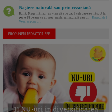
Naștere naturală sau prin cezariană
Bună, Dragi mămici, aș vrea să știu dacă cele care au născut la
peste 38 de ani, ce ați ales: nașterea naturală sau p... |
Raspunde |
Vezi raspunsuri
PROPUNERI REDACTOR SEF
11 NU-uri in diversificarea