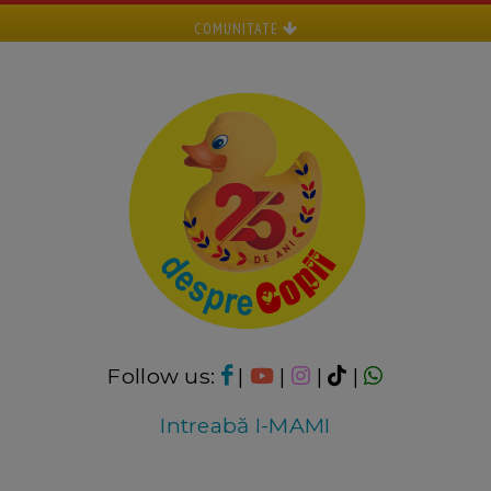
COMUNITATE
Follow us:
|
|
|
|
Intreabă I-MAMI