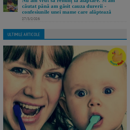
Nu am vrut să renunț la alăptare. Si am
căutat până am găsit cauza durerii -
confesiunile unei mame care alăptează
27/3/2026
ULTIMILE ARTICOLE