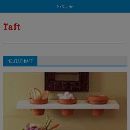
MENIU
r
aft
NOUTATI RAFT