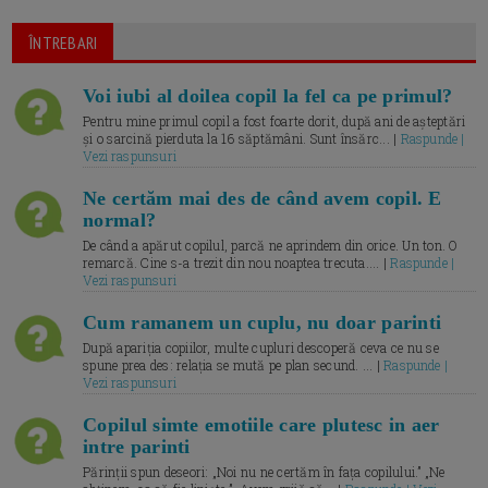
ÎNTREBARI
Voi iubi al doilea copil la fel ca pe primul?
Pentru mine primul copil a fost foarte dorit, după ani de așteptări
și o sarcină pierduta la 16 săptămâni. Sunt însărc... |
Raspunde |
Vezi raspunsuri
Ne certăm mai des de când avem copil. E
normal?
De când a apărut copilul, parcă ne aprindem din orice. Un ton. O
remarcă. Cine s-a trezit din nou noaptea trecuta.... |
Raspunde |
Vezi raspunsuri
Cum ramanem un cuplu, nu doar parinti
După apariția copiilor, multe cupluri descoperă ceva ce nu se
spune prea des: relația se mută pe plan secund. ... |
Raspunde |
Vezi raspunsuri
Copilul simte emotiile care plutesc in aer
intre parinti
Părinții spun deseori: „Noi nu ne certăm în fața copilului.” „Ne