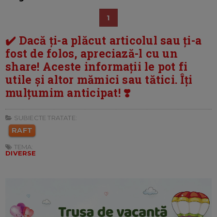
1
✔️ Dacă ți-a plăcut articolul sau ți-a
fost de folos, apreciază-l cu un
share! Aceste informații le pot fi
utile și altor mămici sau tătici. Îți
mulțumim anticipat! ❣️
SUBIECTE TRATATE:
RAFT
TEMA:
DIVERSE