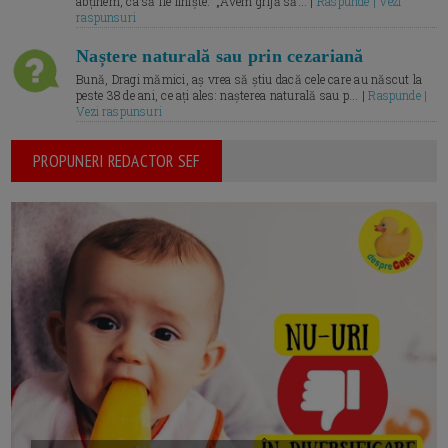
abținem, ca să fie liniște.” „Avem grijă să... |
Raspunde | Vezi
raspunsuri
Naștere naturală sau prin cezariană
Bună, Dragi mămici, aș vrea să știu dacă cele care au născut la
peste 38 de ani, ce ați ales: nașterea naturală sau p... |
Raspunde |
Vezi raspunsuri
PROPUNERI REDACTOR SEF