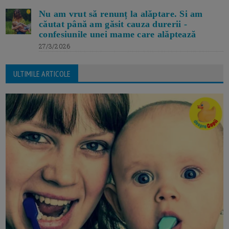
Nu am vrut să renunț la alăptare. Si am
căutat până am găsit cauza durerii -
confesiunile unei mame care alăptează
27/3/2026
ULTIMILE ARTICOLE