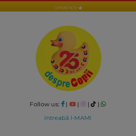
COMUNITATE
Follow us:
|
|
|
|
Intreabă I-MAMI