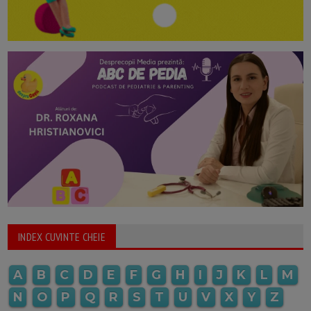
INDEX CUVINTE CHEIE
A
B
C
D
E
F
G
H
I
J
K
L
M
N
O
P
Q
R
S
T
U
V
X
Y
Z