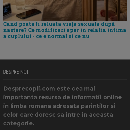
Cand poate fi reluata viața sexuala după
nastere? Ce modificari apar in relatia intima
a cuplului - ce e normal si ce nu
DESPRE NOI
Desprecopii.com este cea mai
importanta resursa de informatii online
in limba romana adresata parintilor si
celor care doresc sa intre in aceasta
categorie.