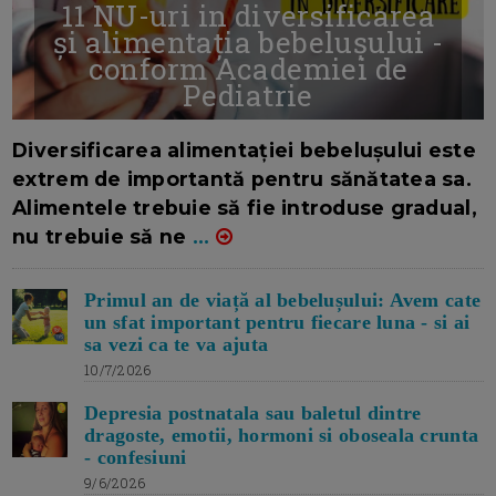
11 NU-uri in diversificarea
și alimentația bebelușului -
conform Academiei de
Pediatrie
16/7/2026
AUTOR: EDITOR DC.
Diversificarea alimentației bebelușului este
extrem de importantă pentru sănătatea sa.
Alimentele trebuie să fie introduse gradual,
nu trebuie să ne
...
Primul an de viață al bebelușului: Avem cate
un sfat important pentru fiecare luna - si ai
sa vezi ca te va ajuta
10/7/2026
Depresia postnatala sau baletul dintre
dragoste, emotii, hormoni si oboseala crunta
- confesiuni
9/6/2026