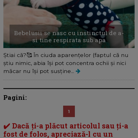
Bebelusii se nasc cu instinctul de a-
si tine respirata sub apa
Știai că?🥰 În ciuda aparențelor (faptul că nu
știu nimic, abia își pot concentra ochii și nici
măcar nu își pot susține...
Pagini:
1
✔️ Dacă ți-a plăcut articolul sau ți-a
fost de folos, apreciază-l cu un