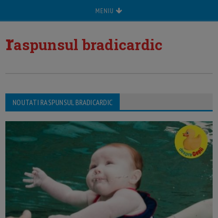
MENIU
r
aspunsul bradicardic
NOUTATI RASPUNSUL BRADICARDIC