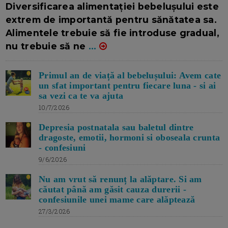
Diversificarea alimentației bebelușului este
extrem de importantă pentru sănătatea sa.
Alimentele trebuie să fie introduse gradual,
nu trebuie să ne
...
Primul an de viață al bebelușului: Avem cate
un sfat important pentru fiecare luna - si ai
sa vezi ca te va ajuta
10/7/2026
Depresia postnatala sau baletul dintre
dragoste, emotii, hormoni si oboseala crunta
- confesiuni
9/6/2026
Nu am vrut să renunț la alăptare. Si am
căutat până am găsit cauza durerii -
confesiunile unei mame care alăptează
27/3/2026