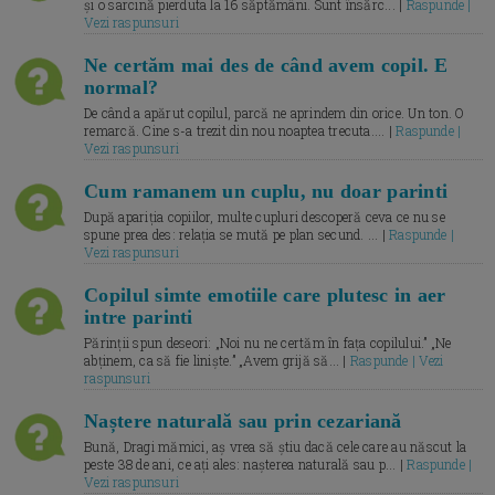
și o sarcină pierduta la 16 săptămâni. Sunt însărc... |
Raspunde |
Vezi raspunsuri
Ne certăm mai des de când avem copil. E
normal?
De când a apărut copilul, parcă ne aprindem din orice. Un ton. O
remarcă. Cine s-a trezit din nou noaptea trecuta.... |
Raspunde |
Vezi raspunsuri
Cum ramanem un cuplu, nu doar parinti
După apariția copiilor, multe cupluri descoperă ceva ce nu se
spune prea des: relația se mută pe plan secund. ... |
Raspunde |
Vezi raspunsuri
Copilul simte emotiile care plutesc in aer
intre parinti
Părinții spun deseori: „Noi nu ne certăm în fața copilului.” „Ne
abținem, ca să fie liniște.” „Avem grijă să... |
Raspunde | Vezi
raspunsuri
Naștere naturală sau prin cezariană
Bună, Dragi mămici, aș vrea să știu dacă cele care au născut la
peste 38 de ani, ce ați ales: nașterea naturală sau p... |
Raspunde |
Vezi raspunsuri