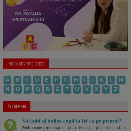
INDEX CUVINTE CHEIE
A
B
C
D
E
F
G
H
I
J
K
L
M
N
O
P
Q
R
S
T
U
V
X
Y
Z
ÎNTREBARI
Voi iubi al doilea copil la fel ca pe primul?
Pentru mine primul copil a fost foarte dorit, după ani de așteptări