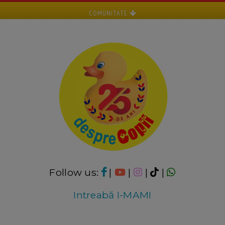
COMUNITATE
Follow us:
|
|
|
|
Intreabă I-MAMI