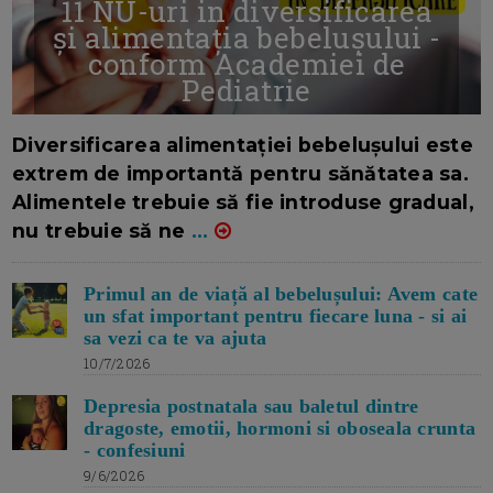
11 NU-uri in diversificarea
și alimentația bebelușului -
conform Academiei de
Pediatrie
16/7/2026
AUTOR: EDITOR DC.
Diversificarea alimentației bebelușului este
extrem de importantă pentru sănătatea sa.
Alimentele trebuie să fie introduse gradual,
nu trebuie să ne
...
Primul an de viață al bebelușului: Avem cate
un sfat important pentru fiecare luna - si ai
sa vezi ca te va ajuta
10/7/2026
Depresia postnatala sau baletul dintre
dragoste, emotii, hormoni si oboseala crunta
- confesiuni
9/6/2026