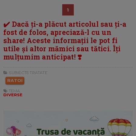
1
✔️ Dacă ți-a plăcut articolul sau ți-a
fost de folos, apreciază-l cu un
share! Aceste informații le pot fi
utile și altor mămici sau tătici. Îți
mulțumim anticipat! ❣️
SUBIECTE TRATATE:
RATOI
TEMA:
DIVERSE