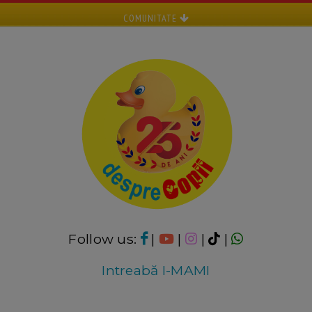
COMUNITATE
Follow us:
|
|
|
|
Intreabă I-MAMI