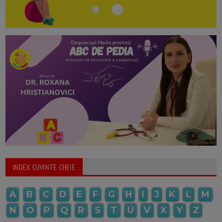
INDEX CUVINTE CHEIE
A
B
C
D
E
F
G
H
I
J
K
L
M
N
O
P
Q
R
S
T
U
V
X
Y
Z