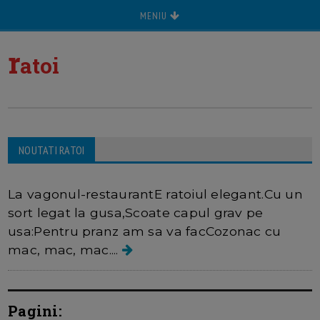
MENIU
r
atoi
NOUTATI RATOI
Ratoiul bucatar
La vagonul-restaurant
E ratoiul elegant.
Cu un
sort legat la gusa,Scoate capul grav pe
usa:Pentru pranz am sa va fac
Cozonac cu
mac, mac, mac....
Pagini: