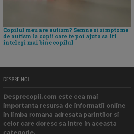
Copilul meu are autism? Semne si simptome
de autism la copii care te pot ajuta sa iti
intelegi mai bine copilul
DESPRE NOI
Desprecopii.com este cea mai
importanta resursa de informatii online
in limba romana adresata parintilor si
celor care doresc sa intre in aceasta
categorie.