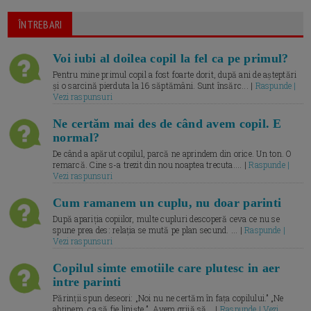
ÎNTREBARI
Voi iubi al doilea copil la fel ca pe primul?
Pentru mine primul copil a fost foarte dorit, după ani de așteptări
și o sarcină pierduta la 16 săptămâni. Sunt însărc... |
Raspunde |
Vezi raspunsuri
Ne certăm mai des de când avem copil. E
normal?
De când a apărut copilul, parcă ne aprindem din orice. Un ton. O
remarcă. Cine s-a trezit din nou noaptea trecuta.... |
Raspunde |
Vezi raspunsuri
Cum ramanem un cuplu, nu doar parinti
După apariția copiilor, multe cupluri descoperă ceva ce nu se
spune prea des: relația se mută pe plan secund. ... |
Raspunde |
Vezi raspunsuri
Copilul simte emotiile care plutesc in aer
intre parinti
Părinții spun deseori: „Noi nu ne certăm în fața copilului.” „Ne
abținem, ca să fie liniște.” „Avem grijă să... |
Raspunde | Vezi