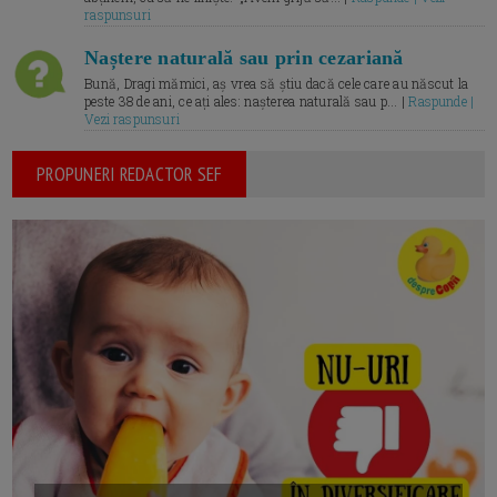
raspunsuri
Naștere naturală sau prin cezariană
Bună, Dragi mămici, aș vrea să știu dacă cele care au născut la
peste 38 de ani, ce ați ales: nașterea naturală sau p... |
Raspunde |
Vezi raspunsuri
PROPUNERI REDACTOR SEF