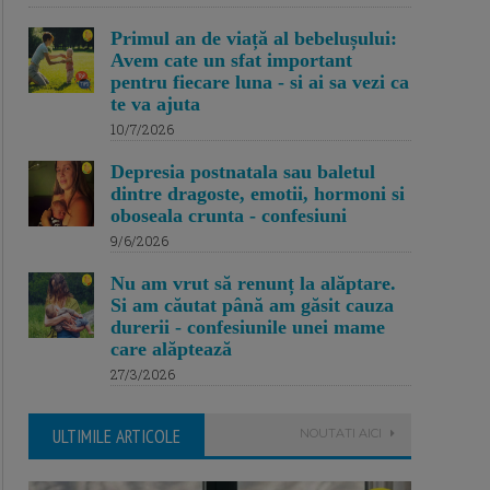
Primul an de viață al bebelușului:
Avem cate un sfat important
pentru fiecare luna - si ai sa vezi ca
te va ajuta
10/7/2026
Depresia postnatala sau baletul
dintre dragoste, emotii, hormoni si
oboseala crunta - confesiuni
9/6/2026
Nu am vrut să renunț la alăptare.
Si am căutat până am găsit cauza
durerii - confesiunile unei mame
care alăptează
27/3/2026
ULTIMILE ARTICOLE
NOUTATI AICI