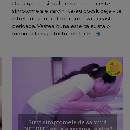
Daca greata si raul de sarcina - aceste
simptome ale sarcinii te-au obosit deja - te
intrebi desigur cat mai dureaza aceasta
perioada...Vestea buna este ca exista o
luminita la capatul tunelului. In...
Sunt simptomele de sarcină
DIFERITE de la o sarcină la alta?