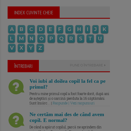
INDEX CUVINTE CHEIE
A
B
C
D
E
F
G
H
I
J
K
L
M
N
O
P
Q
R
S
T
U
V
X
Y
Z
ÎNTREBARI
PUNE O ÎNTREBARE
Voi iubi al doilea copil la fel ca pe
primul?
Pentru mine primul copil a fost foarte dorit, după ani
de așteptări și o sarcină pierduta la 16 săptămâni.
Sunt însărc... |
Raspunde | Vezi raspunsuri
Ne certăm mai des de când avem
copil. E normal?
De când a apărut copilul, parcă ne aprindem din