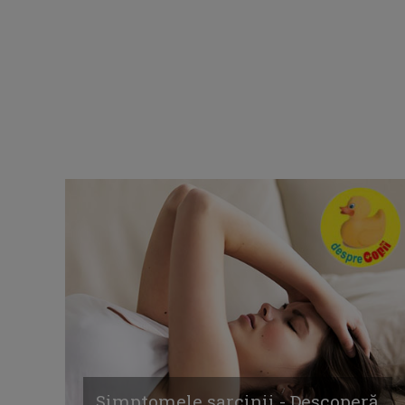
Simptomele sarcinii - Descoperă