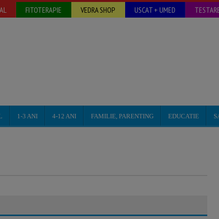
AL
FITOTERAPIE
VEDRA SHOP
USCAT + UMED
TESTARE
L
1-3 ANI
4-12 ANI
FAMILIE, PARENTING
EDUCATIE
S