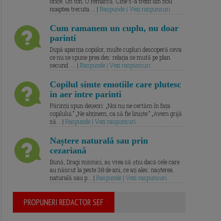
orice. Un ton. O remarcă. Cine s-a trezit din nou
noaptea trecuta.... |
Raspunde | Vezi raspunsuri
Cum ramanem un cuplu, nu doar
parinti
După apariția copiilor, multe cupluri descoperă ceva
ce nu se spune prea des: relația se mută pe plan
secund. ... |
Raspunde | Vezi raspunsuri
Copilul simte emotiile care plutesc
in aer intre parinti
Părinții spun deseori: „Noi nu ne certăm în fața
copilului.” „Ne abținem, ca să fie liniște.” „Avem grijă
să... |
Raspunde | Vezi raspunsuri
Naștere naturală sau prin
cezariană
Bună, Dragi mămici, aș vrea să știu dacă cele care
au născut la peste 38 de ani, ce ați ales: nașterea
naturală sau p... |
Raspunde | Vezi raspunsuri
PROPUNERI REDACTOR SEF