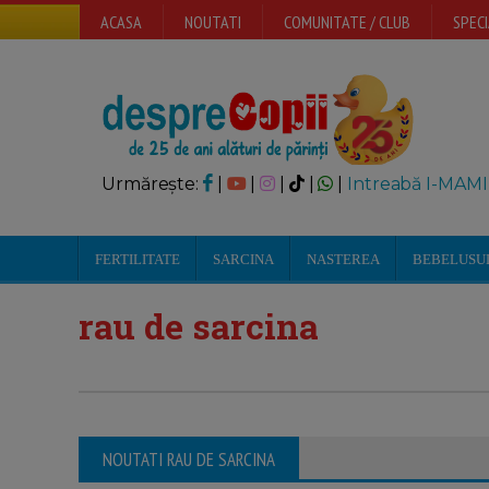
ACASA
NOUTATI
COMUNITATE / CLUB
SPECI
Urmărește:
|
|
|
|
|
Intreabă I-MAMI
FERTILITATE
SARCINA
NASTEREA
BEBELUSU
rau de sarcina
NOUTATI RAU DE SARCINA