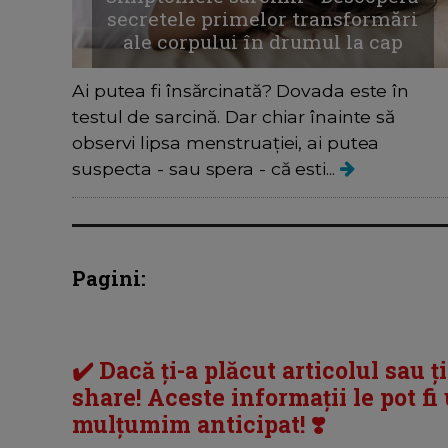
secretele primelor transformări
ale corpului în drumul la cap
Ai putea fi însărcinată? Dovada este în
testul de sarcină. Dar chiar înainte să
observi lipsa menstruației, ai putea
suspecta - sau spera - că esti...
Pagini:
✔️ Dacă ți-a plăcut articolul sau ț
share! Aceste informații le pot fi u
mulțumim anticipat! ❣️