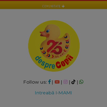
COMUNITATE
Follow us:
|
|
|
|
Intreabă I-MAMI