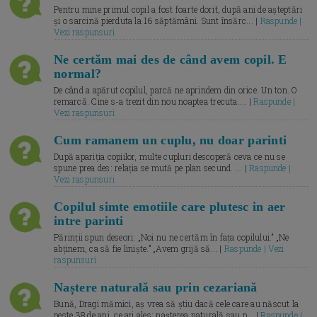
Pentru mine primul copil a fost foarte dorit, după ani de așteptări
și o sarcină pierduta la 16 săptămâni. Sunt însărc... |
Raspunde |
Vezi raspunsuri
Ne certăm mai des de când avem copil. E
normal?
De când a apărut copilul, parcă ne aprindem din orice. Un ton. O
remarcă. Cine s-a trezit din nou noaptea trecuta.... |
Raspunde |
Vezi raspunsuri
Cum ramanem un cuplu, nu doar parinti
După apariția copiilor, multe cupluri descoperă ceva ce nu se
spune prea des: relația se mută pe plan secund. ... |
Raspunde |
Vezi raspunsuri
Copilul simte emotiile care plutesc in aer
intre parinti
Părinții spun deseori: „Noi nu ne certăm în fața copilului.” „Ne
abținem, ca să fie liniște.” „Avem grijă să... |
Raspunde | Vezi
raspunsuri
Naștere naturală sau prin cezariană
Bună, Dragi mămici, aș vrea să știu dacă cele care au născut la
peste 38 de ani, ce ați ales: nașterea naturală sau p... |
Raspunde |