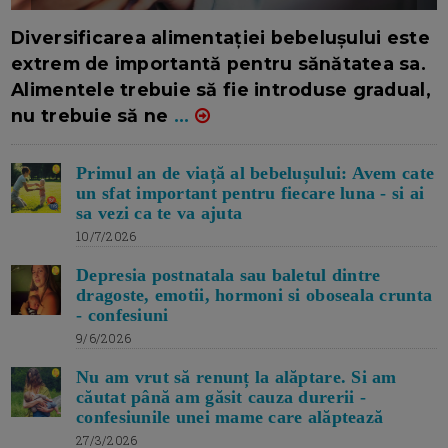
16/7/2026
AUTOR: EDITOR DC.
Diversificarea alimentației bebelușului este
extrem de importantă pentru sănătatea sa.
Alimentele trebuie să fie introduse gradual,
nu trebuie să ne
...
Primul an de viață al bebelușului: Avem cate
un sfat important pentru fiecare luna - si ai
sa vezi ca te va ajuta
10/7/2026
Depresia postnatala sau baletul dintre
dragoste, emotii, hormoni si oboseala crunta
- confesiuni
9/6/2026
Nu am vrut să renunț la alăptare. Si am
căutat până am găsit cauza durerii -
confesiunile unei mame care alăptează
27/3/2026