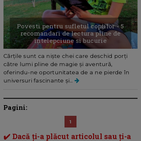
Povesti pentru sufletul copiilor - 5
recomandari de lectura pline de
intelepciune si bucurie
Cărțile sunt ca niște chei care deschid porți
către lumi pline de magie și aventură,
oferindu-ne oportunitatea de a ne pierde în
universuri fascinante și...
Pagini:
1
✔️ Dacă ți-a plăcut articolul sau ți-a