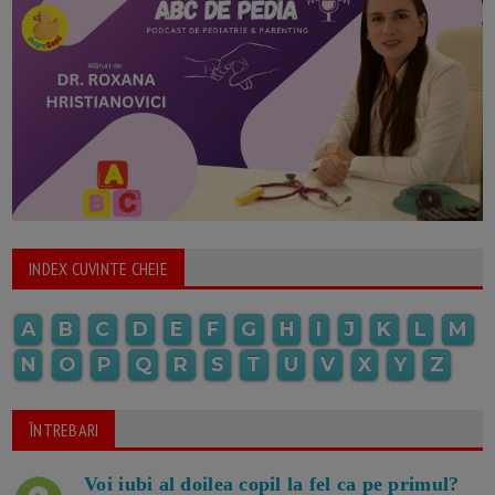
INDEX CUVINTE CHEIE
A
B
C
D
E
F
G
H
I
J
K
L
M
N
O
P
Q
R
S
T
U
V
X
Y
Z
ÎNTREBARI
Voi iubi al doilea copil la fel ca pe primul?