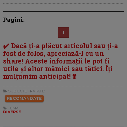
Pagini:
1
✔️ Dacă ți-a plăcut articolul sau ți-a
fost de folos, apreciază-l cu un
share! Aceste informații le pot fi
utile și altor mămici sau tătici. Îți
mulțumim anticipat! ❣️
SUBIECTE TRATATE:
RECOMANDATE
TEMA:
DIVERSE