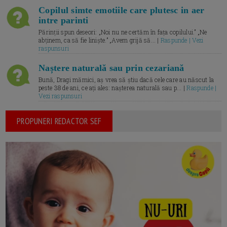
Copilul simte emotiile care plutesc in aer
intre parinti
Părinții spun deseori: „Noi nu ne certăm în fața copilului.” „Ne
abținem, ca să fie liniște.” „Avem grijă să... |
Raspunde | Vezi
raspunsuri
Naștere naturală sau prin cezariană
Bună, Dragi mămici, aș vrea să știu dacă cele care au născut la
peste 38 de ani, ce ați ales: nașterea naturală sau p... |
Raspunde |
Vezi raspunsuri
PROPUNERI REDACTOR SEF