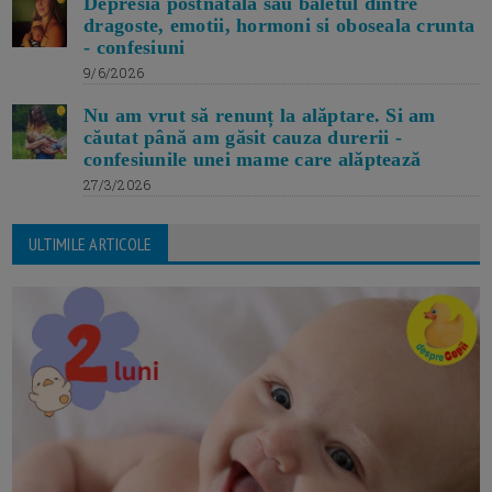
Depresia postnatala sau baletul dintre
dragoste, emotii, hormoni si oboseala crunta
- confesiuni
9/6/2026
Nu am vrut să renunț la alăptare. Si am
căutat până am găsit cauza durerii -
confesiunile unei mame care alăptează
27/3/2026
ULTIMILE ARTICOLE