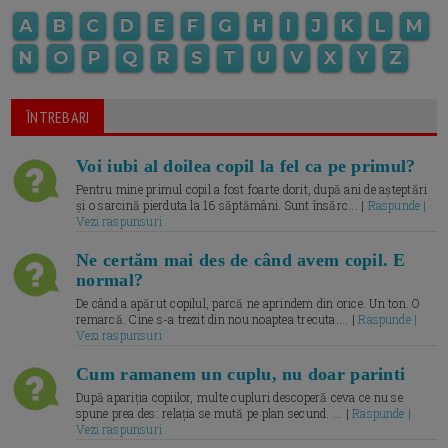
A
B
C
D
E
F
G
H
I
J
K
L
M
N
O
P
Q
R
S
T
U
V
X
Y
Z
ÎNTREBARI
Voi iubi al doilea copil la fel ca pe primul?
Pentru mine primul copil a fost foarte dorit, după ani de așteptări
și o sarcină pierduta la 16 săptămâni. Sunt însărc... |
Raspunde |
Vezi raspunsuri
Ne certăm mai des de când avem copil. E
normal?
De când a apărut copilul, parcă ne aprindem din orice. Un ton. O
remarcă. Cine s-a trezit din nou noaptea trecuta.... |
Raspunde |
Vezi raspunsuri
Cum ramanem un cuplu, nu doar parinti
După apariția copiilor, multe cupluri descoperă ceva ce nu se
spune prea des: relația se mută pe plan secund. ... |
Raspunde |
Vezi raspunsuri