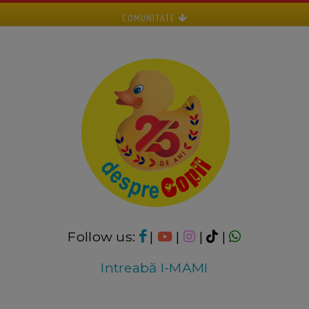
COMUNITATE
Follow us:
|
|
|
|
Intreabă I-MAMI