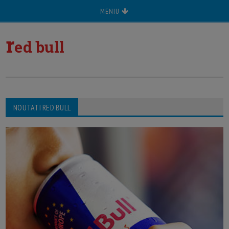
MENIU
r
ed bull
NOUTATI RED BULL