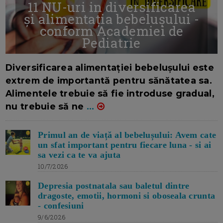
11 NU-uri in diversificarea
și alimentația bebelușului -
conform Academiei de
Pediatrie
16/7/2026
AUTOR: EDITOR DC.
Diversificarea alimentației bebelușului este
extrem de importantă pentru sănătatea sa.
Alimentele trebuie să fie introduse gradual,
nu trebuie să ne
...
Primul an de viață al bebelușului: Avem cate
un sfat important pentru fiecare luna - si ai
sa vezi ca te va ajuta
10/7/2026
Depresia postnatala sau baletul dintre
dragoste, emotii, hormoni si oboseala crunta
- confesiuni
9/6/2026