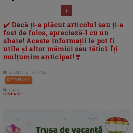
1
✔️ Dacă ți-a plăcut articolul sau ți-a
fost de folos, apreciază-l cu un
share! Aceste informații le pot fi
utile și altor mămici sau tătici. Îți
mulțumim anticipat! ❣️
SUBIECTE TRATATE:
RED BULL
TEMA:
DIVERSE