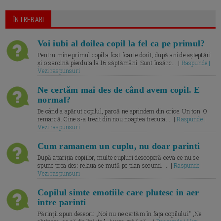
ÎNTREBARI
Voi iubi al doilea copil la fel ca pe primul?
Pentru mine primul copil a fost foarte dorit, după ani de așteptări
și o sarcină pierduta la 16 săptămâni. Sunt însărc... |
Raspunde |
Vezi raspunsuri
Ne certăm mai des de când avem copil. E
normal?
De când a apărut copilul, parcă ne aprindem din orice. Un ton. O
remarcă. Cine s-a trezit din nou noaptea trecuta.... |
Raspunde |
Vezi raspunsuri
Cum ramanem un cuplu, nu doar parinti
După apariția copiilor, multe cupluri descoperă ceva ce nu se
spune prea des: relația se mută pe plan secund. ... |
Raspunde |
Vezi raspunsuri
Copilul simte emotiile care plutesc in aer
intre parinti
Părinții spun deseori: „Noi nu ne certăm în fața copilului.” „Ne