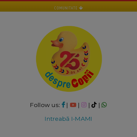
COMUNITATE
Follow us:
|
|
|
|
Intreabă I-MAMI