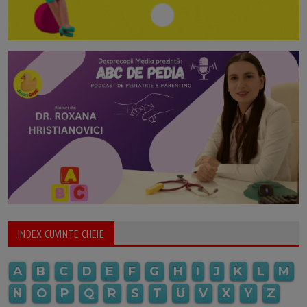
INDEX CUVINTE CHEIE
A
B
C
D
E
F
G
H
I
J
K
L
M
N
O
P
Q
R
S
T
U
V
X
Y
Z