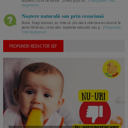
abținem, ca să fie liniște.” „Avem grijă să... |
Raspunde | Vezi
raspunsuri
Naștere naturală sau prin cezariană
Bună, Dragi mămici, aș vrea să știu dacă cele care au născut la
peste 38 de ani, ce ați ales: nașterea naturală sau p... |
Raspunde |
Vezi raspunsuri
PROPUNERI REDACTOR SEF