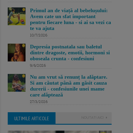
Primul an de viață al bebelușului:
Avem cate un sfat important
pentru fiecare luna - si ai sa vezi ca
te va ajuta
10/7/2026
Depresia postnatala sau baletul
dintre dragoste, emotii, hormoni si
oboseala crunta - confesiuni
9/6/2026
Nu am vrut să renunț la alăptare.
Si am căutat până am găsit cauza
durerii - confesiunile unei mame
care alăptează
27/3/2026
ULTIMILE ARTICOLE
NOUTATI AICI