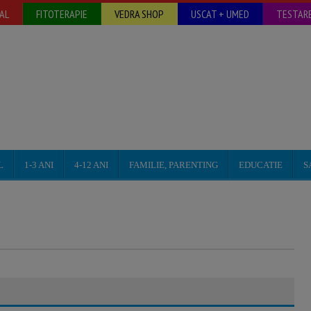
AL
FITOTERAPIE
VEDRA SHOP
USCAT + UMED
TESTARE
L
1-3 ANI
4-12 ANI
FAMILIE, PARENTING
EDUCATIE
S