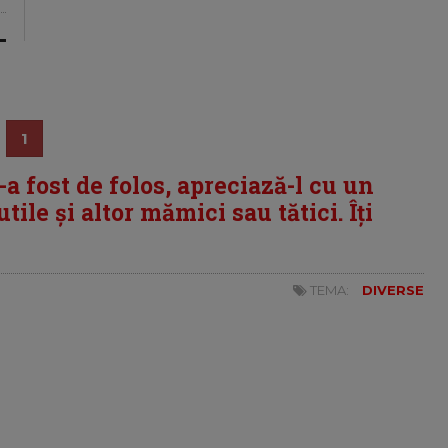
1
i-a fost de folos, apreciază-l cu un
tile și altor mămici sau tătici. Îți
TEMA:
DIVERSE