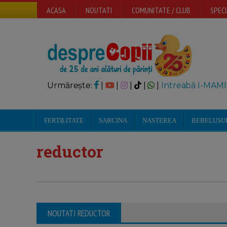
ACASA
NOUTATI
COMUNITATE / CLUB
SPECI
Urmărește:
|
|
|
|
|
Intreabă I-MAMI
FERTILITATE
SARCINA
NASTEREA
BEBELUSU
reductor
NOUTATI REDUCTOR