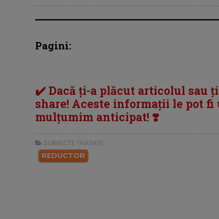
Pagini:
✔️ Dacă ți-a plăcut articolul sau ț
share! Aceste informații le pot fi u
mulțumim anticipat! ❣️
SUBIECTE TRATATE:
REDUCTOR