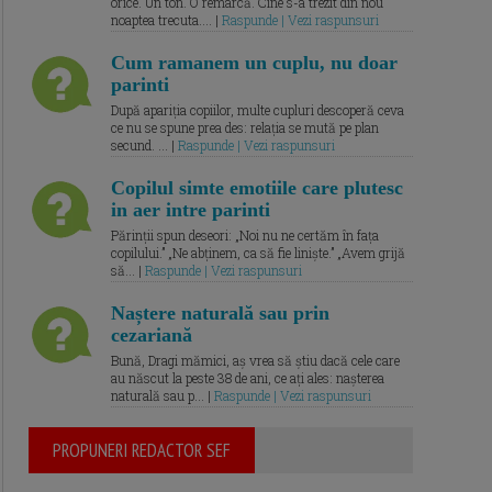
orice. Un ton. O remarcă. Cine s-a trezit din nou
noaptea trecuta.... |
Raspunde | Vezi raspunsuri
Cum ramanem un cuplu, nu doar
parinti
După apariția copiilor, multe cupluri descoperă ceva
ce nu se spune prea des: relația se mută pe plan
secund. ... |
Raspunde | Vezi raspunsuri
Copilul simte emotiile care plutesc
in aer intre parinti
Părinții spun deseori: „Noi nu ne certăm în fața
copilului.” „Ne abținem, ca să fie liniște.” „Avem grijă
să... |
Raspunde | Vezi raspunsuri
Naștere naturală sau prin
cezariană
Bună, Dragi mămici, aș vrea să știu dacă cele care
au născut la peste 38 de ani, ce ați ales: nașterea
naturală sau p... |
Raspunde | Vezi raspunsuri
PROPUNERI REDACTOR SEF