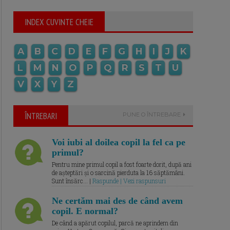
INDEX CUVINTE CHEIE
A
B
C
D
E
F
G
H
I
J
K
L
M
N
O
P
Q
R
S
T
U
V
X
Y
Z
ÎNTREBARI
PUNE O ÎNTREBARE
Voi iubi al doilea copil la fel ca pe
primul?
Pentru mine primul copil a fost foarte dorit, după ani
de așteptări și o sarcină pierduta la 16 săptămâni.
Sunt însărc... |
Raspunde | Vezi raspunsuri
Ne certăm mai des de când avem
copil. E normal?
De când a apărut copilul, parcă ne aprindem din