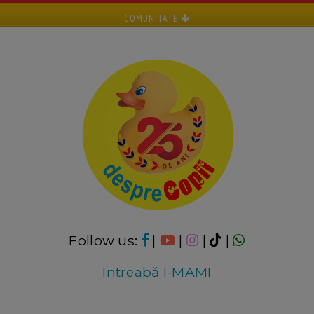
COMUNITATE
Follow us:
|
|
|
|
Intreabă I-MAMI