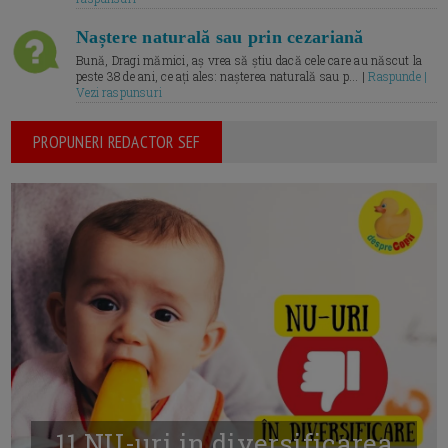
Naștere naturală sau prin cezariană
Bună, Dragi mămici, aș vrea să știu dacă cele care au născut la
peste 38 de ani, ce ați ales: nașterea naturală sau p... |
Raspunde |
Vezi raspunsuri
PROPUNERI REDACTOR SEF
11 NU-uri in diversificarea