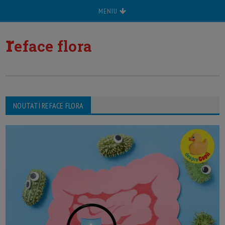
MENIU
r
eface flora
NOUTATI REFACE FLORA