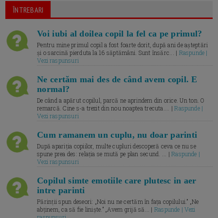
ÎNTREBARI
Voi iubi al doilea copil la fel ca pe primul?
Pentru mine primul copil a fost foarte dorit, după ani de așteptări
și o sarcină pierduta la 16 săptămâni. Sunt însărc... |
Raspunde |
Vezi raspunsuri
Ne certăm mai des de când avem copil. E
normal?
De când a apărut copilul, parcă ne aprindem din orice. Un ton. O
remarcă. Cine s-a trezit din nou noaptea trecuta.... |
Raspunde |
Vezi raspunsuri
Cum ramanem un cuplu, nu doar parinti
După apariția copiilor, multe cupluri descoperă ceva ce nu se
spune prea des: relația se mută pe plan secund. ... |
Raspunde |
Vezi raspunsuri
Copilul simte emotiile care plutesc in aer
intre parinti
Părinții spun deseori: „Noi nu ne certăm în fața copilului.” „Ne
abținem, ca să fie liniște.” „Avem grijă să... |
Raspunde | Vezi
raspunsuri