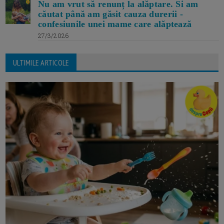
Nu am vrut să renunț la alăptare. Si am
căutat până am găsit cauza durerii -
confesiunile unei mame care alăptează
27/3/2026
ULTIMILE ARTICOLE