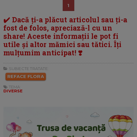
1
✔️ Dacă ți-a plăcut articolul sau ți-a
fost de folos, apreciază-l cu un
share! Aceste informații le pot fi
utile și altor mămici sau tătici. Îți
mulțumim anticipat! ❣️
SUBIECTE TRATATE:
REFACE FLORA
TEMA:
DIVERSE