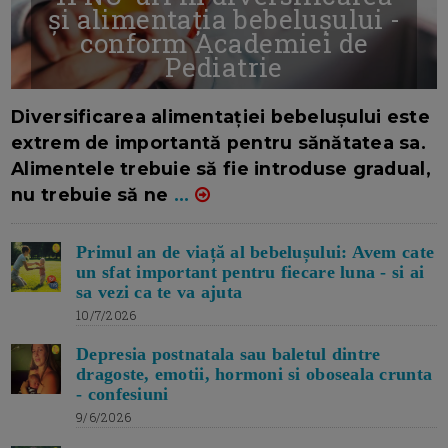
și alimentația bebelușului -
conform Academiei de
Pediatrie
16/7/2026
AUTOR: EDITOR DC.
Diversificarea alimentației bebelușului este
extrem de importantă pentru sănătatea sa.
Alimentele trebuie să fie introduse gradual,
nu trebuie să ne
...
Primul an de viață al bebelușului: Avem cate
un sfat important pentru fiecare luna - si ai
sa vezi ca te va ajuta
10/7/2026
Depresia postnatala sau baletul dintre
dragoste, emotii, hormoni si oboseala crunta
- confesiuni
9/6/2026