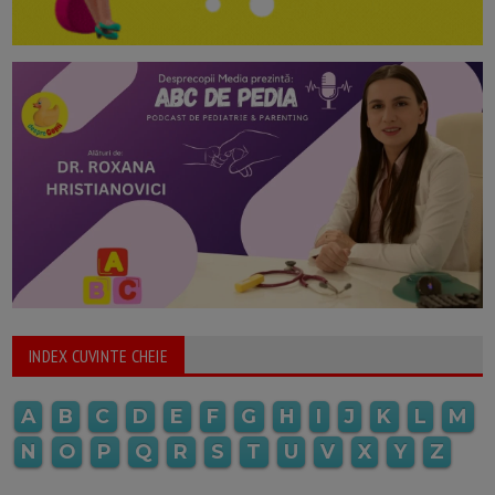
INDEX CUVINTE CHEIE
A
B
C
D
E
F
G
H
I
J
K
L
M
N
O
P
Q
R
S
T
U
V
X
Y
Z