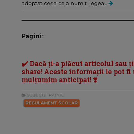
adoptat ceea ce a numit Legea...
Pagini:
✔️ Dacă ți-a plăcut articolul sau ț
share! Aceste informații le pot fi u
mulțumim anticipat! ❣️
SUBIECTE TRATATE:
REGULAMENT SCOLAR