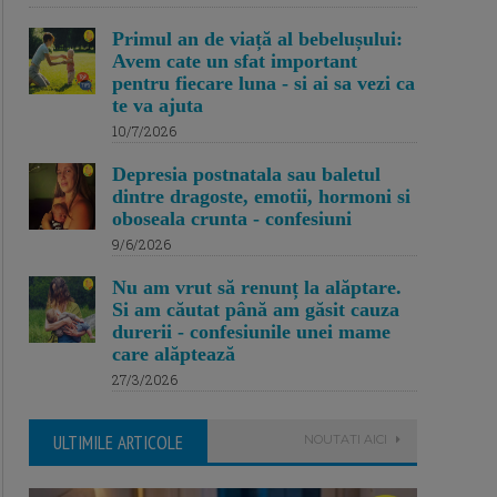
Primul an de viață al bebelușului:
Avem cate un sfat important
pentru fiecare luna - si ai sa vezi ca
te va ajuta
10/7/2026
Depresia postnatala sau baletul
dintre dragoste, emotii, hormoni si
oboseala crunta - confesiuni
9/6/2026
Nu am vrut să renunț la alăptare.
Si am căutat până am găsit cauza
durerii - confesiunile unei mame
care alăptează
27/3/2026
ULTIMILE ARTICOLE
NOUTATI AICI