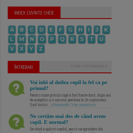
INDEX CUVINTE CHEIE
A
B
C
D
E
F
G
H
I
J
K
L
M
N
O
P
Q
R
S
T
U
V
X
Y
Z
ÎNTREBARI
PUNE O ÎNTREBARE
Voi iubi al doilea copil la fel ca pe
primul?
Pentru mine primul copil a fost foarte dorit, după ani
de așteptări și o sarcină pierduta la 16 săptămâni.
Sunt însărc... |
Raspunde | Vezi raspunsuri
Ne certăm mai des de când avem
copil. E normal?
De când a apărut copilul, parcă ne aprindem din