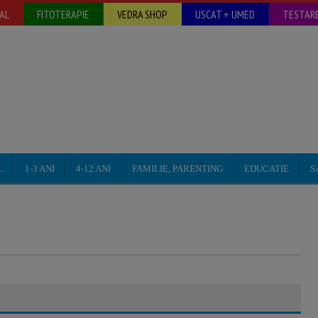
AL
FITOTERAPIE
VEDRA SHOP
USCAT + UMED
TESTARE
L
1-3 ANI
4-12 ANI
FAMILIE, PARENTING
EDUCATIE
S