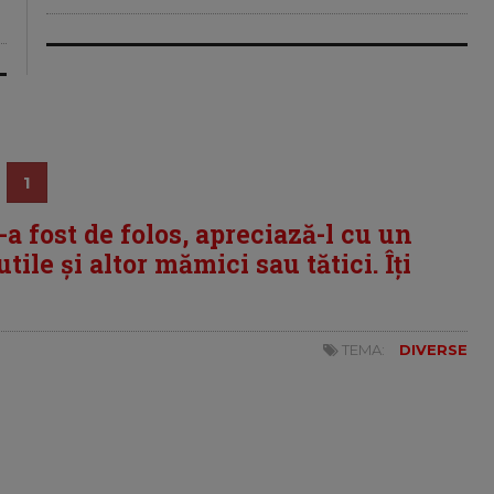
1
i-a fost de folos, apreciază-l cu un
tile și altor mămici sau tătici. Îți
TEMA:
DIVERSE