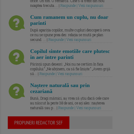
orice. Un ton. O remarcă. Cine s-a trezit din nou
noaptea trecuta.... |
Raspunde | Vezi raspunsuri
Cum ramanem un cuplu, nu doar
parinti
După apariția copiilor, multe cupluri descoperă ceva
ce nu se spune prea des: relația se mută pe plan
secund. ... |
Raspunde | Vezi raspunsuri
Copilul simte emotiile care plutesc
in aer intre parinti
Părinții spun deseori: „Noi nu ne certăm în fața
copilului.” „Ne abținem, ca să fie liniște.” „Avem grijă
să... |
Raspunde | Vezi raspunsuri
Naștere naturală sau prin
cezariană
Bună, Dragi mămici, aș vrea să știu dacă cele care
au născut la peste 38 de ani, ce ați ales: nașterea
naturală sau p... |
Raspunde | Vezi raspunsuri
PROPUNERI REDACTOR SEF