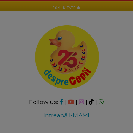
COMUNITATE
Follow us:
|
|
|
|
Intreabă I-MAMI