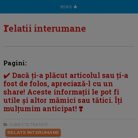
MENIU
r
elatii interumane
Pagini:
✔️ Dacă ți-a plăcut articolul sau ți-a
fost de folos, apreciază-l cu un
share! Aceste informații le pot fi
utile și altor mămici sau tătici. Îți
mulțumim anticipat! ❣️
SUBIECTE TRATATE:
RELATII INTERUMANE