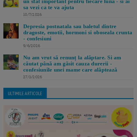
un sfat important pentru fiecare luna - si ai
sa vezi ca te va ajuta
10/7/2026
Depresia postnatala sau baletul dintre
dragoste, emotii, hormoni si oboseala crunta
- confesiuni
9/6/2026
Nu am vrut să renunț la alăptare. Si am
căutat până am găsit cauza durerii -
confesiunile unei mame care alăptează
27/3/2026
ULTIMILE ARTICOLE