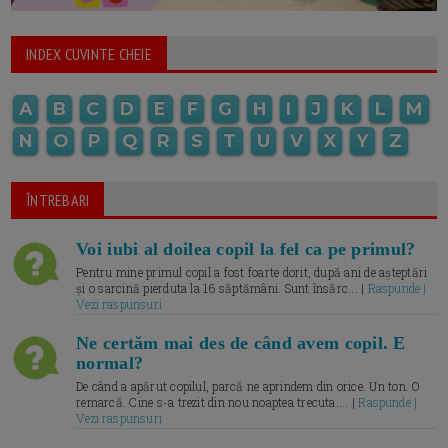
INDEX CUVINTE CHEIE
A
B
C
D
E
F
G
H
I
J
K
L
M
N
O
P
Q
R
S
T
U
V
X
Y
Z
ÎNTREBARI
Voi iubi al doilea copil la fel ca pe primul?
Pentru mine primul copil a fost foarte dorit, după ani de așteptări
și o sarcină pierduta la 16 săptămâni. Sunt însărc... |
Raspunde |
Vezi raspunsuri
Ne certăm mai des de când avem copil. E
normal?
De când a apărut copilul, parcă ne aprindem din orice. Un ton. O
remarcă. Cine s-a trezit din nou noaptea trecuta.... |
Raspunde |
Vezi raspunsuri