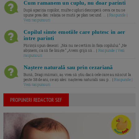
Cum ramanem un cuplu, nu doar parinti
După apariția copiilor, multe cupluri descoperă ceva ce nu se
spune prea des: relația se mută pe plan secund. ... |
Raspunde |
Vezi raspunsuri
Copilul simte emotiile care plutesc in aer
intre parinti
Părinții spun deseori: „Noi nu ne certăm în fața copilului.” „Ne
abținem, ca să fie liniște.” „Avem grijă să... |
Raspunde | Vezi
raspunsuri
Naștere naturală sau prin cezariană
Bună, Dragi mămici, aș vrea să știu dacă cele care au născut la
peste 38 de ani, ce ați ales: nașterea naturală sau p... |
Raspunde |
Vezi raspunsuri
PROPUNERI REDACTOR SEF