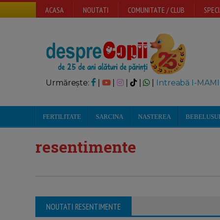
ACASA
NOUTATI
COMUNITATE / CLUB
SPECI
Urmărește:
|
|
|
|
|
Intreabă I-MAMI
FERTILITATE
SARCINA
NASTEREA
BEBELUSU
resentimente
NOUTATI RESENTIMENTE