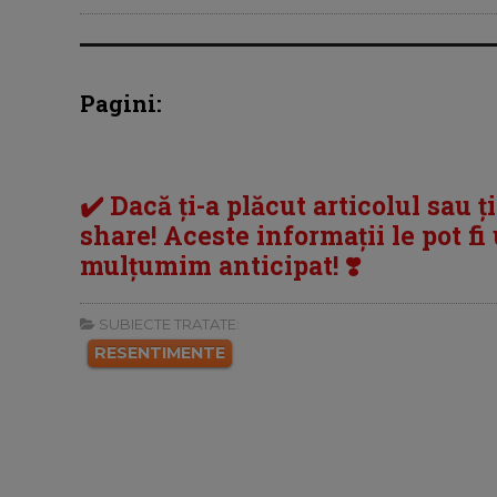
Pagini:
✔️ Dacă ți-a plăcut articolul sau ț
share! Aceste informații le pot fi u
mulțumim anticipat! ❣️
SUBIECTE TRATATE:
RESENTIMENTE