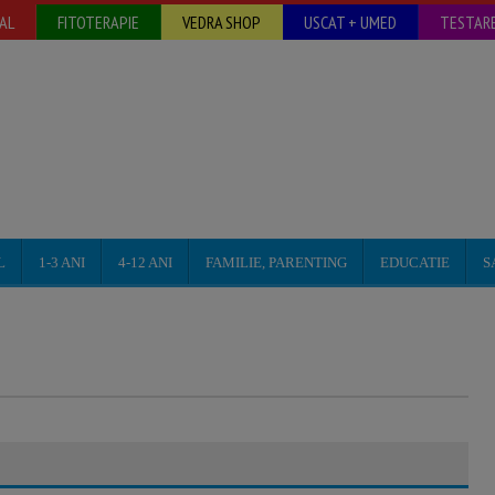
AL
FITOTERAPIE
VEDRA SHOP
USCAT + UMED
TESTARE
L
1-3 ANI
4-12 ANI
FAMILIE, PARENTING
EDUCATIE
S