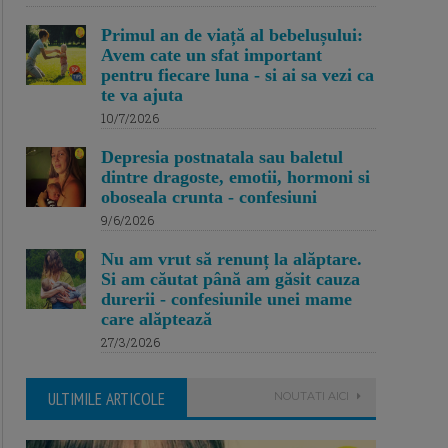
Primul an de viață al bebelușului:
Avem cate un sfat important
pentru fiecare luna - si ai sa vezi ca
te va ajuta
10/7/2026
Depresia postnatala sau baletul
dintre dragoste, emotii, hormoni si
oboseala crunta - confesiuni
9/6/2026
Nu am vrut să renunț la alăptare.
Si am căutat până am găsit cauza
durerii - confesiunile unei mame
care alăptează
27/3/2026
ULTIMILE ARTICOLE
NOUTATI AICI