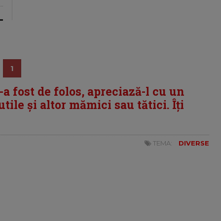
1
i-a fost de folos, apreciază-l cu un
tile și altor mămici sau tătici. Îți
TEMA:
DIVERSE