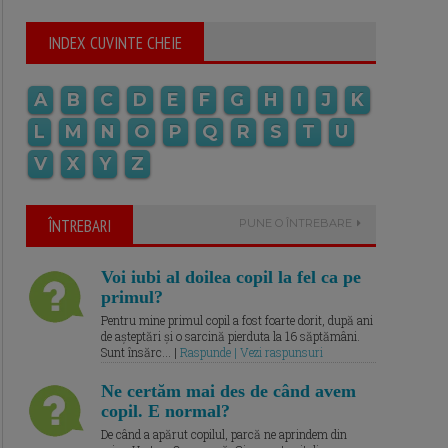
INDEX CUVINTE CHEIE
A
B
C
D
E
F
G
H
I
J
K
L
M
N
O
P
Q
R
S
T
U
V
X
Y
Z
ÎNTREBARI
PUNE O ÎNTREBARE
Voi iubi al doilea copil la fel ca pe
primul?
Pentru mine primul copil a fost foarte dorit, după ani
de așteptări și o sarcină pierduta la 16 săptămâni.
Sunt însărc... |
Raspunde | Vezi raspunsuri
Ne certăm mai des de când avem
copil. E normal?
De când a apărut copilul, parcă ne aprindem din