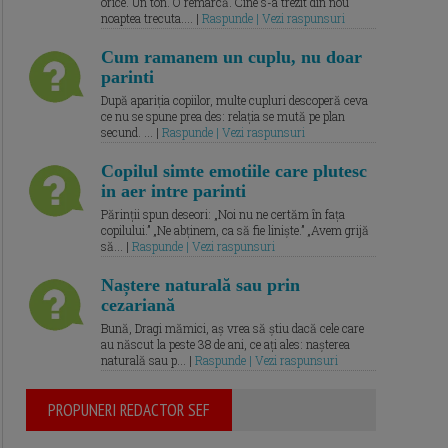
orice. Un ton. O remarcă. Cine s-a trezit din nou
noaptea trecuta.... |
Raspunde | Vezi raspunsuri
Cum ramanem un cuplu, nu doar
parinti
După apariția copiilor, multe cupluri descoperă ceva
ce nu se spune prea des: relația se mută pe plan
secund. ... |
Raspunde | Vezi raspunsuri
Copilul simte emotiile care plutesc
in aer intre parinti
Părinții spun deseori: „Noi nu ne certăm în fața
copilului.” „Ne abținem, ca să fie liniște.” „Avem grijă
să... |
Raspunde | Vezi raspunsuri
Naștere naturală sau prin
cezariană
Bună, Dragi mămici, aș vrea să știu dacă cele care
au născut la peste 38 de ani, ce ați ales: nașterea
naturală sau p... |
Raspunde | Vezi raspunsuri
PROPUNERI REDACTOR SEF