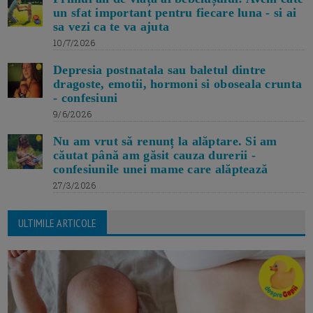
un sfat important pentru fiecare luna - si ai
sa vezi ca te va ajuta
10/7/2026
Depresia postnatala sau baletul dintre
dragoste, emotii, hormoni si oboseala crunta
- confesiuni
9/6/2026
Nu am vrut să renunț la alăptare. Si am
căutat până am găsit cauza durerii -
confesiunile unei mame care alăptează
27/3/2026
ULTIMILE ARTICOLE