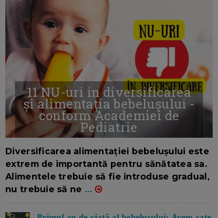
11 NU-uri in diversificarea
și alimentația bebelușului -
conform Academiei de
Pediatrie
16/7/2026
AUTOR: EDITOR DC.
Diversificarea alimentației bebelușului este
extrem de importantă pentru sănătatea sa.
Alimentele trebuie să fie introduse gradual,
nu trebuie să ne
...
Primul an de viață al bebelușului: Avem cate