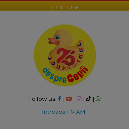
COMUNITATE
Follow us:
|
|
|
|
Intreabă I-MAMI