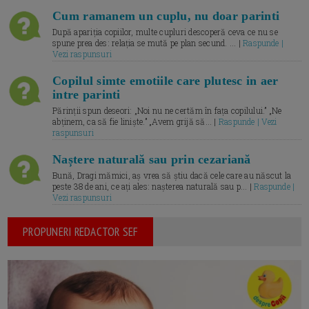
Cum ramanem un cuplu, nu doar parinti
După apariția copiilor, multe cupluri descoperă ceva ce nu se
spune prea des: relația se mută pe plan secund. ... |
Raspunde |
Vezi raspunsuri
Copilul simte emotiile care plutesc in aer
intre parinti
Părinții spun deseori: „Noi nu ne certăm în fața copilului.” „Ne
abținem, ca să fie liniște.” „Avem grijă să... |
Raspunde | Vezi
raspunsuri
Naștere naturală sau prin cezariană
Bună, Dragi mămici, aș vrea să știu dacă cele care au născut la
peste 38 de ani, ce ați ales: nașterea naturală sau p... |
Raspunde |
Vezi raspunsuri
PROPUNERI REDACTOR SEF