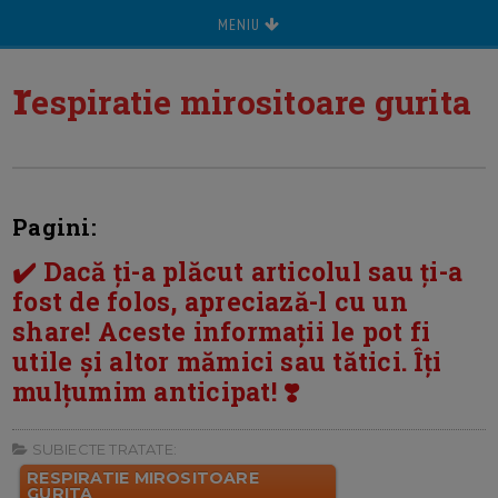
MENIU
r
espiratie mirositoare gurita
Pagini:
✔️ Dacă ți-a plăcut articolul sau ți-a
fost de folos, apreciază-l cu un
share! Aceste informații le pot fi
utile și altor mămici sau tătici. Îți
mulțumim anticipat! ❣️
SUBIECTE TRATATE:
RESPIRATIE MIROSITOARE
GURITA