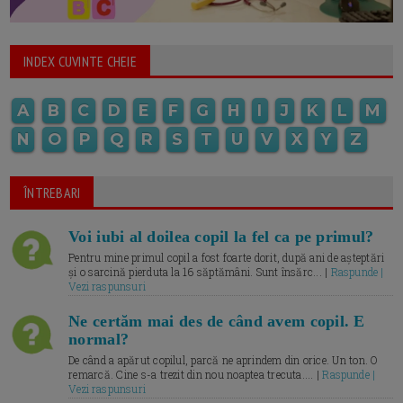
INDEX CUVINTE CHEIE
A
B
C
D
E
F
G
H
I
J
K
L
M
N
O
P
Q
R
S
T
U
V
X
Y
Z
ÎNTREBARI
Voi iubi al doilea copil la fel ca pe primul?
Pentru mine primul copil a fost foarte dorit, după ani de așteptări
și o sarcină pierduta la 16 săptămâni. Sunt însărc... |
Raspunde |
Vezi raspunsuri
Ne certăm mai des de când avem copil. E
normal?
De când a apărut copilul, parcă ne aprindem din orice. Un ton. O
remarcă. Cine s-a trezit din nou noaptea trecuta.... |
Raspunde |
Vezi raspunsuri