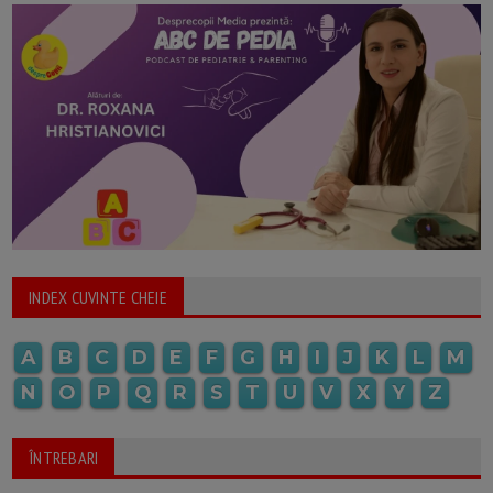
INDEX CUVINTE CHEIE
A
B
C
D
E
F
G
H
I
J
K
L
M
N
O
P
Q
R
S
T
U
V
X
Y
Z
ÎNTREBARI