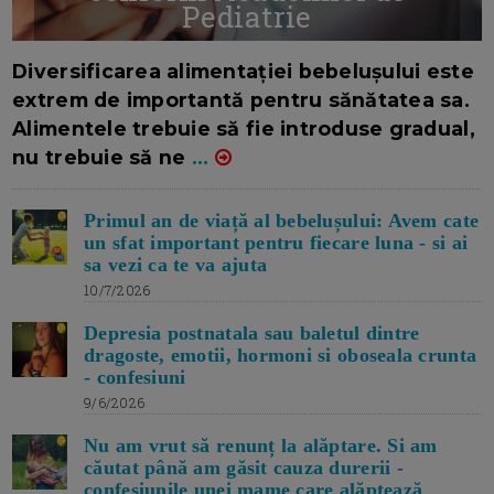
Pediatrie
16/7/2026
AUTOR: EDITOR DC.
Diversificarea alimentației bebelușului este
extrem de importantă pentru sănătatea sa.
Alimentele trebuie să fie introduse gradual,
nu trebuie să ne
...
Primul an de viață al bebelușului: Avem cate
un sfat important pentru fiecare luna - si ai
sa vezi ca te va ajuta
10/7/2026
Depresia postnatala sau baletul dintre
dragoste, emotii, hormoni si oboseala crunta
- confesiuni
9/6/2026
Nu am vrut să renunț la alăptare. Si am
căutat până am găsit cauza durerii -
confesiunile unei mame care alăptează