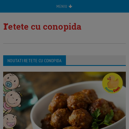
MENIU
r
etete cu conopida
NOUTATI RETETE CU CONOPIDA