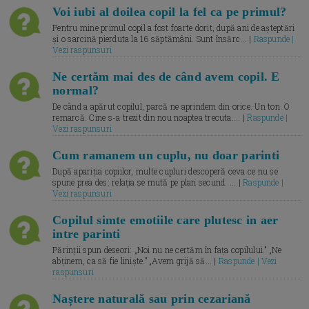
Voi iubi al doilea copil la fel ca pe primul?
Pentru mine primul copil a fost foarte dorit, după ani de așteptări
și o sarcină pierduta la 16 săptămâni. Sunt însărc... |
Raspunde |
Vezi raspunsuri
Ne certăm mai des de când avem copil. E
normal?
De când a apărut copilul, parcă ne aprindem din orice. Un ton. O
remarcă. Cine s-a trezit din nou noaptea trecuta.... |
Raspunde |
Vezi raspunsuri
Cum ramanem un cuplu, nu doar parinti
După apariția copiilor, multe cupluri descoperă ceva ce nu se
spune prea des: relația se mută pe plan secund. ... |
Raspunde |
Vezi raspunsuri
Copilul simte emotiile care plutesc in aer
intre parinti
Părinții spun deseori: „Noi nu ne certăm în fața copilului.” „Ne
abținem, ca să fie liniște.” „Avem grijă să... |
Raspunde | Vezi
raspunsuri
Naștere naturală sau prin cezariană