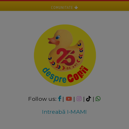
COMUNITATE
Follow us:
|
|
|
|
Intreabă I-MAMI