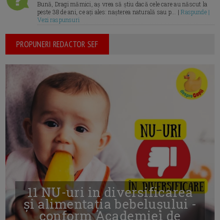
Bună, Dragi mămici, aș vrea să știu dacă cele care au născut la
peste 38 de ani, ce ați ales: nașterea naturală sau p... |
Raspunde |
Vezi raspunsuri
PROPUNERI REDACTOR SEF
11 NU-uri in diversificarea
și alimentația bebelușului -
conform Academiei de