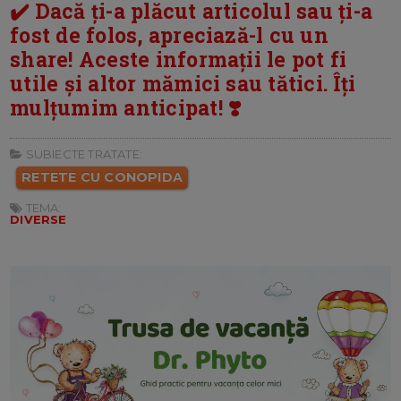
✔️ Dacă ți-a plăcut articolul sau ți-a
fost de folos, apreciază-l cu un
share! Aceste informații le pot fi
utile și altor mămici sau tătici. Îți
mulțumim anticipat! ❣️
SUBIECTE TRATATE:
RETETE CU CONOPIDA
TEMA:
DIVERSE