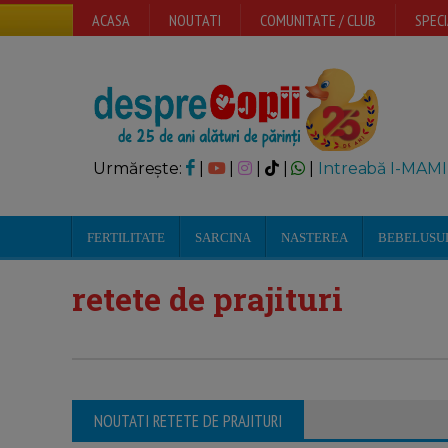
ACASA
NOUTATI
COMUNITATE / CLUB
SPECI
Urmărește:
|
|
|
|
|
Intreabă I-MAMI
FERTILITATE
SARCINA
NASTEREA
BEBELUSU
retete de prajituri
NOUTATI RETETE DE PRAJITURI