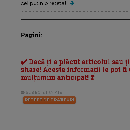
cel putin o reteta!...
Pagini:
✔️ Dacă ți-a plăcut articolul sau ț
share! Aceste informații le pot fi u
mulțumim anticipat! ❣️
SUBIECTE TRATATE:
RETETE DE PRAJITURI