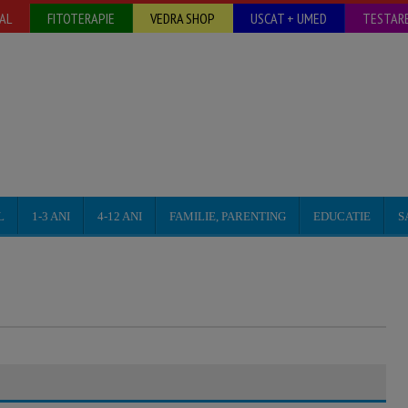
AL
FITOTERAPIE
VEDRA SHOP
USCAT + UMED
TESTARE
L
1-3 ANI
4-12 ANI
FAMILIE, PARENTING
EDUCATIE
S