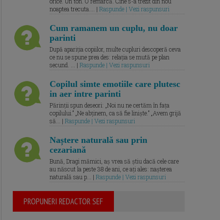
orice. Un ton. O remarcă. Cine s-a trezit din nou
noaptea trecuta.... |
Raspunde | Vezi raspunsuri
Cum ramanem un cuplu, nu doar
parinti
După apariția copiilor, multe cupluri descoperă ceva
ce nu se spune prea des: relația se mută pe plan
secund. ... |
Raspunde | Vezi raspunsuri
Copilul simte emotiile care plutesc
in aer intre parinti
Părinții spun deseori: „Noi nu ne certăm în fața
copilului.” „Ne abținem, ca să fie liniște.” „Avem grijă
să... |
Raspunde | Vezi raspunsuri
Naștere naturală sau prin
cezariană
Bună, Dragi mămici, aș vrea să știu dacă cele care
au născut la peste 38 de ani, ce ați ales: nașterea
naturală sau p... |
Raspunde | Vezi raspunsuri
PROPUNERI REDACTOR SEF