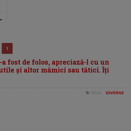
1
i-a fost de folos, apreciază-l cu un
tile și altor mămici sau tătici. Îți
TEMA:
DIVERSE