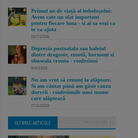
Primul an de viață al bebelușului:
Avem cate un sfat important
pentru fiecare luna - si ai sa vezi ca
te va ajuta
10/7/2026
Depresia postnatala sau baletul
dintre dragoste, emotii, hormoni si
oboseala crunta - confesiuni
9/6/2026
Nu am vrut să renunț la alăptare.
Si am căutat până am găsit cauza
durerii - confesiunile unei mame
care alăptează
27/3/2026
ULTIMILE ARTICOLE
NOUTATI AICI