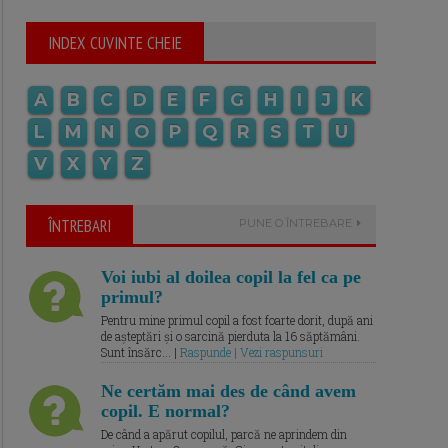
INDEX CUVINTE CHEIE
A
B
C
D
E
F
G
H
I
J
K
L
M
N
O
P
Q
R
S
T
U
V
X
Y
Z
ÎNTREBARI
PUNE O ÎNTREBARE
Voi iubi al doilea copil la fel ca pe
primul?
Pentru mine primul copil a fost foarte dorit, după ani
de așteptări și o sarcină pierduta la 16 săptămâni.
Sunt însărc... |
Raspunde | Vezi raspunsuri
Ne certăm mai des de când avem
copil. E normal?
De când a apărut copilul, parcă ne aprindem din