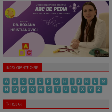
INDEX CUVINTE CHEIE
A
B
C
D
E
F
G
H
I
J
K
L
M
N
O
P
Q
R
S
T
U
V
X
Y
Z
ÎNTREBARI