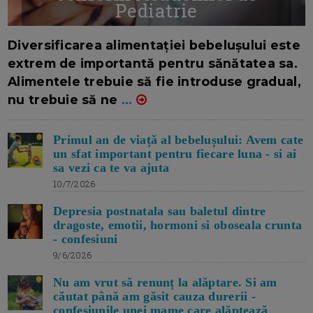
Pediatrie
16/7/2026
AUTOR: EDITOR DC.
Diversificarea alimentației bebelușului este
extrem de importantă pentru sănătatea sa.
Alimentele trebuie să fie introduse gradual,
nu trebuie să ne
...
Primul an de viață al bebelușului: Avem cate
un sfat important pentru fiecare luna - si ai
sa vezi ca te va ajuta
10/7/2026
Depresia postnatala sau baletul dintre
dragoste, emotii, hormoni si oboseala crunta
- confesiuni
9/6/2026
Nu am vrut să renunț la alăptare. Si am
căutat până am găsit cauza durerii -
confesiunile unei mame care alăptează