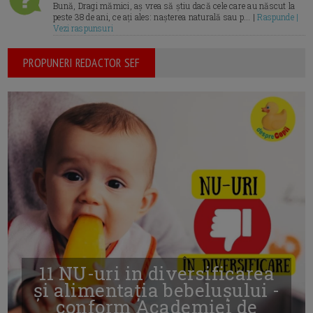
Bună, Dragi mămici, aș vrea să știu dacă cele care au născut la
peste 38 de ani, ce ați ales: nașterea naturală sau p... |
Raspunde |
Vezi raspunsuri
PROPUNERI REDACTOR SEF
11 NU-uri in diversificarea
și alimentația bebelușului -
conform Academiei de