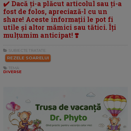
✔️ Dacă ți-a plăcut articolul sau ți-a
fost de folos, apreciază-l cu un
share! Aceste informații le pot fi
utile și altor mămici sau tătici. Îți
mulțumim anticipat! ❣️
SUBIECTE TRATATE:
REZELE SOARELUI
TEMA:
DIVERSE