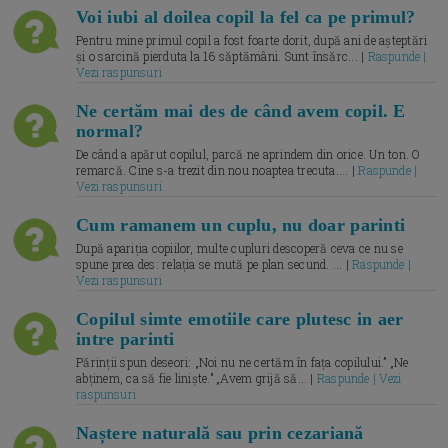
Voi iubi al doilea copil la fel ca pe primul?
Pentru mine primul copil a fost foarte dorit, după ani de așteptări
și o sarcină pierduta la 16 săptămâni. Sunt însărc... |
Raspunde |
Vezi raspunsuri
Ne certăm mai des de când avem copil. E
normal?
De când a apărut copilul, parcă ne aprindem din orice. Un ton. O
remarcă. Cine s-a trezit din nou noaptea trecuta.... |
Raspunde |
Vezi raspunsuri
Cum ramanem un cuplu, nu doar parinti
După apariția copiilor, multe cupluri descoperă ceva ce nu se
spune prea des: relația se mută pe plan secund. ... |
Raspunde |
Vezi raspunsuri
Copilul simte emotiile care plutesc in aer
intre parinti
Părinții spun deseori: „Noi nu ne certăm în fața copilului.” „Ne
abținem, ca să fie liniște.” „Avem grijă să... |
Raspunde | Vezi
raspunsuri
Naștere naturală sau prin cezariană