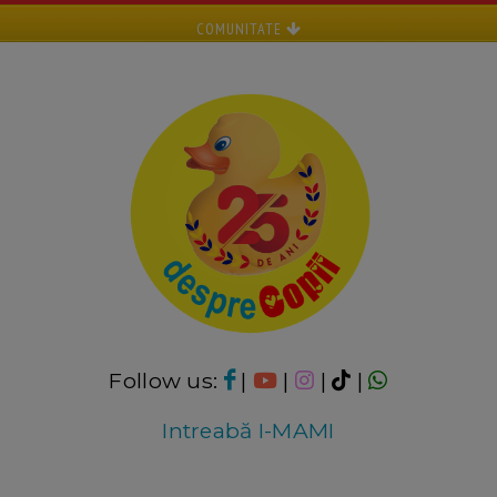
COMUNITATE
Follow us:
|
|
|
|
Intreabă I-MAMI