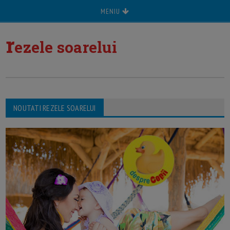
MENIU
r
ezele soarelui
NOUTATI REZELE SOARELUI