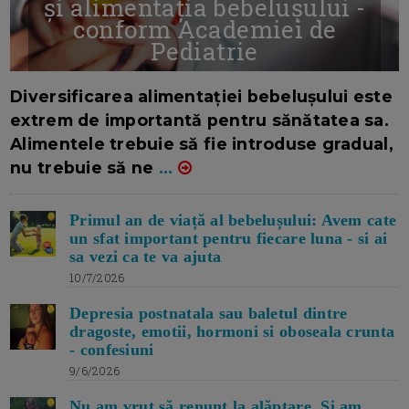
și alimentația bebelușului -
conform Academiei de
Pediatrie
16/7/2026
AUTOR: EDITOR DC.
Diversificarea alimentației bebelușului este
extrem de importantă pentru sănătatea sa.
Alimentele trebuie să fie introduse gradual,
nu trebuie să ne
...
Primul an de viață al bebelușului: Avem cate
un sfat important pentru fiecare luna - si ai
sa vezi ca te va ajuta
10/7/2026
Depresia postnatala sau baletul dintre
dragoste, emotii, hormoni si oboseala crunta
- confesiuni
9/6/2026
Nu am vrut să renunț la alăptare. Si am