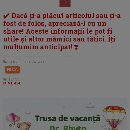
1
✔️ Dacă ți-a plăcut articolul sau ți-a
fost de folos, apreciază-l cu un
share! Aceste informații le pot fi
utile și altor mămici sau tătici. Îți
mulțumim anticipat! ❣️
SUBIECTE TRATATE:
RICA
TEMA:
DIVERSE