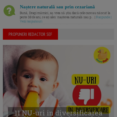
Naștere naturală sau prin cezariană
Bună, Dragi mămici, aș vrea să știu dacă cele care au născut la
peste 38 de ani, ce ați ales: nașterea naturală sau p... |
Raspunde |
Vezi raspunsuri
PROPUNERI REDACTOR SEF
11 NU-uri in diversificarea