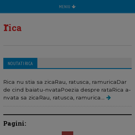
MENIU
r
ica
NOUTATI RICA
Rica
Rica nu stia sa zicaRau, ratusca, ramuricaDar
de cind baiatu-nvataPoezia despre rataRica a-
nvata sa zicaRau, ratusca, ramurica....
Pagini: