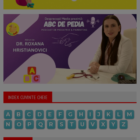
INDEX CUVINTE CHEIE
A
B
C
D
E
F
G
H
I
J
K
L
M
N
O
P
Q
R
S
T
U
V
X
Y
Z