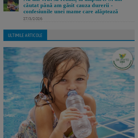
căutat până am găsit cauza durerii -
confesiunile unei mame care alăptează
27/3/2026
ULTIMILE ARTICOLE