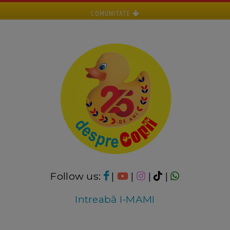
COMUNITATE
Follow us:
|
|
|
|
Intreabă I-MAMI