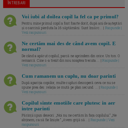
ÎNTREBARI
Voi iubi al doilea copil la fel ca pe primul?
Pentru mine primul copil a fost foarte dorit, după ani de așteptări
și o sarcină pierduta la 16 săptămâni. Sunt însărc... |
Raspunde |
Vezi raspunsuri
Ne certăm mai des de când avem copil. E
normal?
De când a apărut copilul, parcă ne aprindem din orice. Un ton. O
remarcă. Cine s-a trezit din nou noaptea trecuta.... |
Raspunde |
Vezi raspunsuri
Cum ramanem un cuplu, nu doar parinti
După apariția copiilor, multe cupluri descoperă ceva ce nu se
spune prea des: relația se mută pe plan secund. ... |
Raspunde |
Vezi raspunsuri
Copilul simte emotiile care plutesc in aer
intre parinti
Părinții spun deseori: „Noi nu ne certăm în fața copilului.” „Ne
abținem, ca să fie liniște.” „Avem grijă să... |
Raspunde | Vezi
raspunsuri