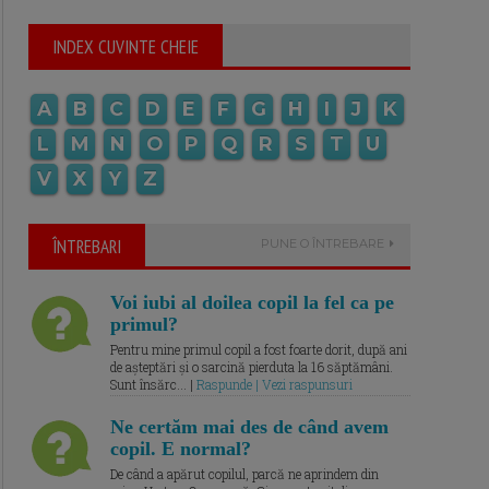
INDEX CUVINTE CHEIE
A
B
C
D
E
F
G
H
I
J
K
L
M
N
O
P
Q
R
S
T
U
V
X
Y
Z
ÎNTREBARI
PUNE O ÎNTREBARE
Voi iubi al doilea copil la fel ca pe
primul?
Pentru mine primul copil a fost foarte dorit, după ani
de așteptări și o sarcină pierduta la 16 săptămâni.
Sunt însărc... |
Raspunde | Vezi raspunsuri
Ne certăm mai des de când avem
copil. E normal?
De când a apărut copilul, parcă ne aprindem din