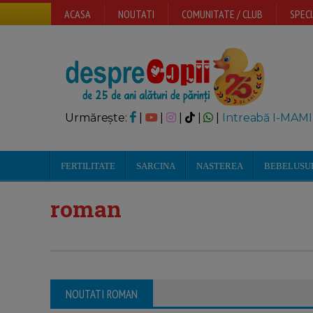
ACASA
NOUTATI
COMUNITATE / CLUB
SPECI
Urmărește:
|
|
|
|
|
Intreabă I-MAMI
FERTILITATE
SARCINA
NASTEREA
BEBELUSU
roman
NOUTATI ROMAN