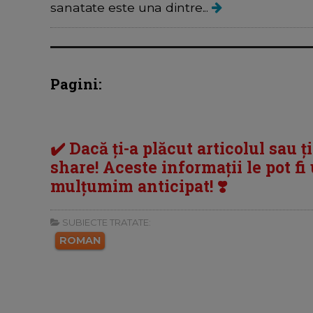
sanatate este una dintre...
Pagini:
✔️ Dacă ți-a plăcut articolul sau ț
share! Aceste informații le pot fi u
mulțumim anticipat! ❣️
SUBIECTE TRATATE:
ROMAN