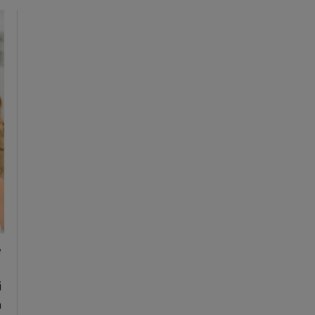
e
i
a