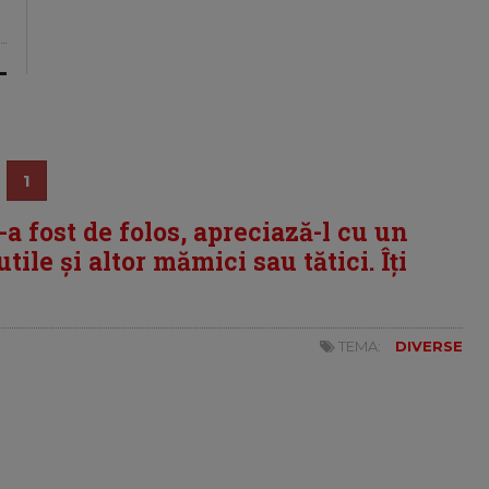
1
i-a fost de folos, apreciază-l cu un
tile și altor mămici sau tătici. Îți
TEMA:
DIVERSE