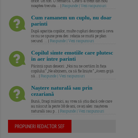
orice. Un ton. O remarcă. Cine s-a trezit din nou
noaptea trecuta.... |
Raspunde | Vezi raspunsuri
Cum ramanem un cuplu, nu doar
parinti
După apariția copiilor, multe cupluri descoperă ceva
ce nu se spune prea des: relația se mută pe plan
secund. ... |
Raspunde | Vezi raspunsuri
Copilul simte emotiile care plutesc
in aer intre parinti
Părinții spun deseori: „Noi nu ne certăm în fața
copilului.” „Ne abținem, ca să fie liniște.” „Avem grijă
să... |
Raspunde | Vezi raspunsuri
Naștere naturală sau prin
cezariană
Bună, Dragi mămici, aș vrea să știu dacă cele care
au născut la peste 38 de ani, ce ați ales: nașterea
naturală sau p... |
Raspunde | Vezi raspunsuri
PROPUNERI REDACTOR SEF