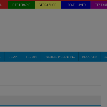
AL
FITOTERAPIE
VEDRA SHOP
USCAT + UMED
TESTARE
L
1-3 ANI
4-12 ANI
FAMILIE, PARENTING
EDUCATIE
S