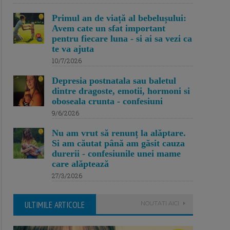
Primul an de viață al bebelușului:
Avem cate un sfat important
pentru fiecare luna - si ai sa vezi ca
te va ajuta
10/7/2026
Depresia postnatala sau baletul
dintre dragoste, emotii, hormoni si
oboseala crunta - confesiuni
9/6/2026
Nu am vrut să renunț la alăptare.
Si am căutat până am găsit cauza
durerii - confesiunile unei mame
care alăptează
27/3/2026
ULTIMILE ARTICOLE
NOUTATI AICI