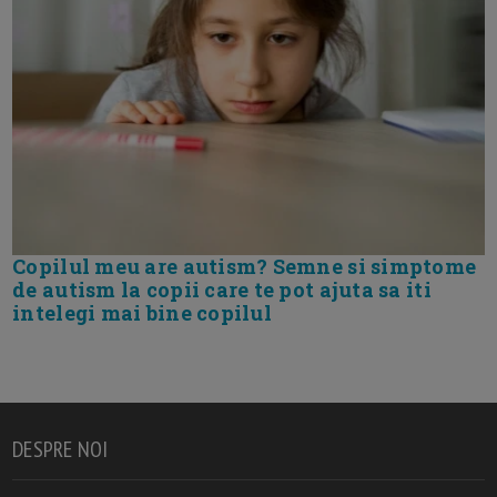
Copilul meu are autism? Semne si simptome
de autism la copii care te pot ajuta sa iti
intelegi mai bine copilul
DESPRE NOI