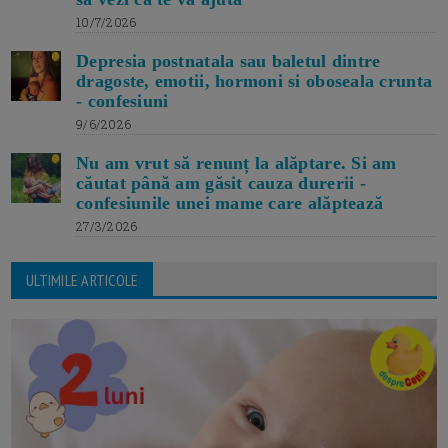
10/7/2026
Depresia postnatala sau baletul dintre
dragoste, emotii, hormoni si oboseala crunta
- confesiuni
9/6/2026
Nu am vrut să renunț la alăptare. Si am
căutat până am găsit cauza durerii -
confesiunile unei mame care alăptează
27/3/2026
ULTIMILE ARTICOLE