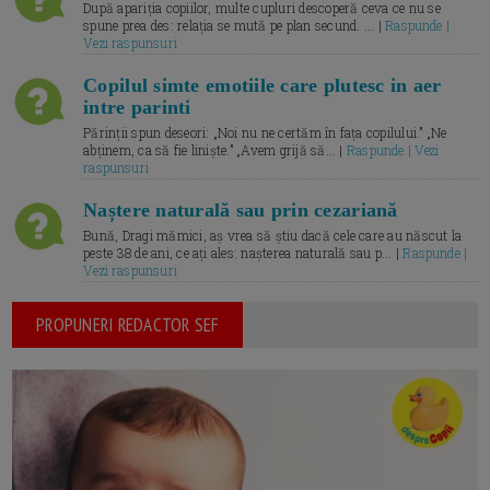
După apariția copiilor, multe cupluri descoperă ceva ce nu se
spune prea des: relația se mută pe plan secund. ... |
Raspunde |
Vezi raspunsuri
Copilul simte emotiile care plutesc in aer
intre parinti
Părinții spun deseori: „Noi nu ne certăm în fața copilului.” „Ne
abținem, ca să fie liniște.” „Avem grijă să... |
Raspunde | Vezi
raspunsuri
Naștere naturală sau prin cezariană
Bună, Dragi mămici, aș vrea să știu dacă cele care au născut la
peste 38 de ani, ce ați ales: nașterea naturală sau p... |
Raspunde |
Vezi raspunsuri
PROPUNERI REDACTOR SEF