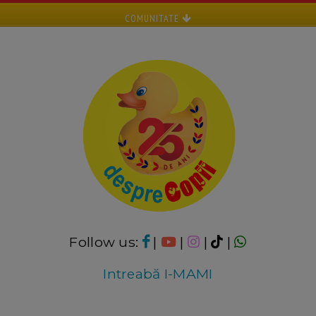
COMUNITATE
Follow us:
|
|
|
|
Intreabă I-MAMI