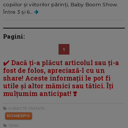
copiilor şi viitorilor părinți, Baby Boom Show.
Între 3 şi 6...
Pagini:
1
✔️ Dacă ți-a plăcut articolul sau ți-a
fost de folos, apreciază-l cu un
share! Aceste informații le pot fi
utile și altor mămici sau tătici. Îți
mulțumim anticipat! ❣️
SUBIECTE TRATATE:
ROMEXPO
TEMA: