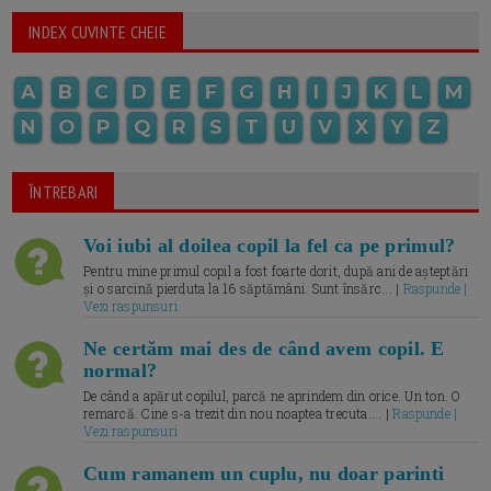
INDEX CUVINTE CHEIE
A
B
C
D
E
F
G
H
I
J
K
L
M
N
O
P
Q
R
S
T
U
V
X
Y
Z
ÎNTREBARI
Voi iubi al doilea copil la fel ca pe primul?
Pentru mine primul copil a fost foarte dorit, după ani de așteptări
și o sarcină pierduta la 16 săptămâni. Sunt însărc... |
Raspunde |
Vezi raspunsuri
Ne certăm mai des de când avem copil. E
normal?
De când a apărut copilul, parcă ne aprindem din orice. Un ton. O
remarcă. Cine s-a trezit din nou noaptea trecuta.... |
Raspunde |
Vezi raspunsuri
Cum ramanem un cuplu, nu doar parinti