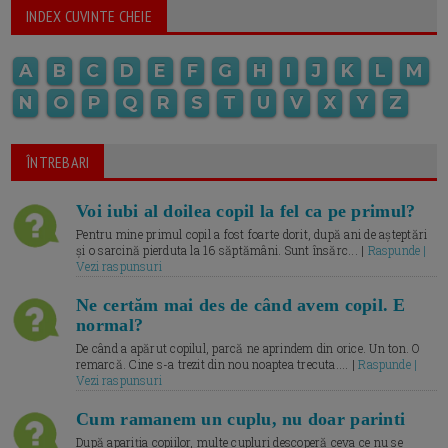
INDEX CUVINTE CHEIE
A
B
C
D
E
F
G
H
I
J
K
L
M
N
O
P
Q
R
S
T
U
V
X
Y
Z
ÎNTREBARI
Voi iubi al doilea copil la fel ca pe primul?
Pentru mine primul copil a fost foarte dorit, după ani de așteptări
și o sarcină pierduta la 16 săptămâni. Sunt însărc... |
Raspunde |
Vezi raspunsuri
Ne certăm mai des de când avem copil. E
normal?
De când a apărut copilul, parcă ne aprindem din orice. Un ton. O
remarcă. Cine s-a trezit din nou noaptea trecuta.... |
Raspunde |
Vezi raspunsuri
Cum ramanem un cuplu, nu doar parinti
După apariția copiilor, multe cupluri descoperă ceva ce nu se