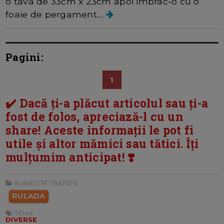
o tava de 33cm x 23cm apoi imbrac-o cu o
foaie de pergament....
Pagini:
1
✔️ Dacă ți-a plăcut articolul sau ți-a
fost de folos, apreciază-l cu un
share! Aceste informații le pot fi
utile și altor mămici sau tătici. Îți
mulțumim anticipat! ❣️
SUBIECTE TRATATE:
RULADA
TEMA:
DIVERSE