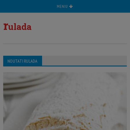
MENIU
r
ulada
NOUTATI RULADA