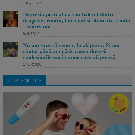
10/7/2026
Depresia postnatala sau baletul dintre
dragoste, emotii, hormoni si oboseala crunta
- confesiuni
9/6/2026
Nu am vrut să renunț la alăptare. Si am
căutat până am găsit cauza durerii -
confesiunile unei mame care alăptează
27/3/2026
ULTIMILE ARTICOLE