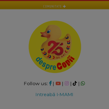
COMUNITATE
Follow us:
|
|
|
|
Intreabă I-MAMI