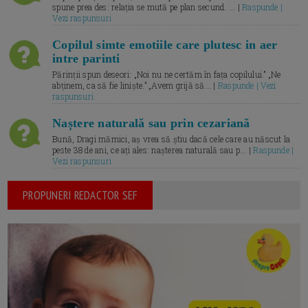
spune prea des: relația se mută pe plan secund. ... |
Raspunde |
Vezi raspunsuri
Copilul simte emotiile care plutesc in aer
intre parinti
Părinții spun deseori: „Noi nu ne certăm în fața copilului.” „Ne
abținem, ca să fie liniște.” „Avem grijă să... |
Raspunde | Vezi
raspunsuri
Naștere naturală sau prin cezariană
Bună, Dragi mămici, aș vrea să știu dacă cele care au născut la
peste 38 de ani, ce ați ales: nașterea naturală sau p... |
Raspunde |
Vezi raspunsuri
PROPUNERI REDACTOR SEF