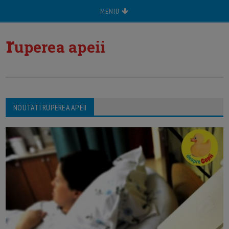
MENIU
r
uperea apeii
NOUTATI RUPEREA APEII