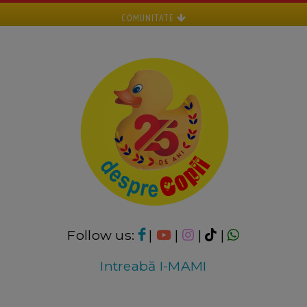
COMUNITATE
Follow us:
|
|
|
|
Intreabă I-MAMI