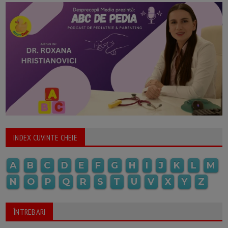
INDEX CUVINTE CHEIE
A
B
C
D
E
F
G
H
I
J
K
L
M
N
O
P
Q
R
S
T
U
V
X
Y
Z
ÎNTREBARI