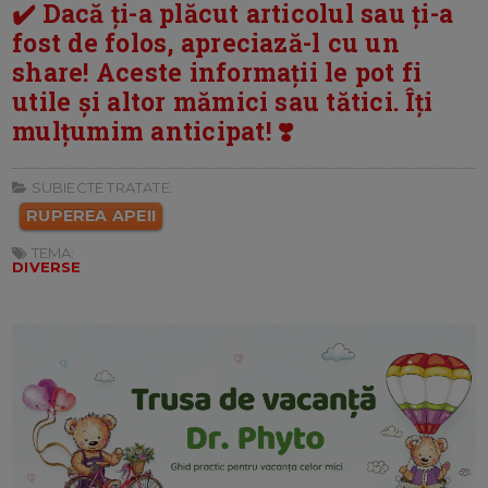
✔️ Dacă ți-a plăcut articolul sau ți-a
fost de folos, apreciază-l cu un
share! Aceste informații le pot fi
utile și altor mămici sau tătici. Îți
mulțumim anticipat! ❣️
SUBIECTE TRATATE:
RUPEREA APEII
TEMA:
DIVERSE