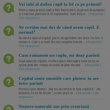
Voi iubi al doilea copil la fel ca pe primul?
Pentru mine primul copil a fost foarte dorit, după ani de așteptări
și o sarcină pierduta la 16 săptămâni. Sunt însărc... |
Raspunde |
Vezi raspunsuri
Ne certăm mai des de când avem copil. E
normal?
De când a apărut copilul, parcă ne aprindem din orice. Un ton. O
remarcă. Cine s-a trezit din nou noaptea trecuta.... |
Raspunde |
Vezi raspunsuri
Cum ramanem un cuplu, nu doar parinti
După apariția copiilor, multe cupluri descoperă ceva ce nu se
spune prea des: relația se mută pe plan secund. ... |
Raspunde |
Vezi raspunsuri
Copilul simte emotiile care plutesc in aer
intre parinti
Părinții spun deseori: „Noi nu ne certăm în fața copilului.” „Ne
abținem, ca să fie liniște.” „Avem grijă să... |
Raspunde | Vezi
raspunsuri
Naștere naturală sau prin cezariană