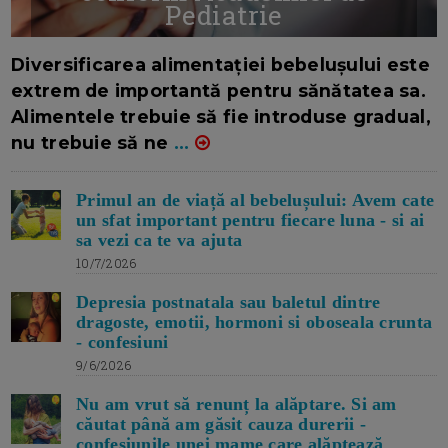
Pediatrie
16/7/2026
AUTOR: EDITOR DC.
Diversificarea alimentației bebelușului este
extrem de importantă pentru sănătatea sa.
Alimentele trebuie să fie introduse gradual,
nu trebuie să ne
...
Primul an de viață al bebelușului: Avem cate
un sfat important pentru fiecare luna - si ai
sa vezi ca te va ajuta
10/7/2026
Depresia postnatala sau baletul dintre
dragoste, emotii, hormoni si oboseala crunta
- confesiuni
9/6/2026
Nu am vrut să renunț la alăptare. Si am
căutat până am găsit cauza durerii -
confesiunile unei mame care alăptează