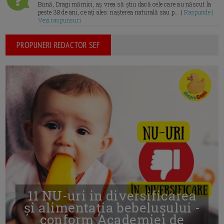
Bună, Dragi mămici, aș vrea să știu dacă cele care au născut la
peste 38 de ani, ce ați ales: nașterea naturală sau p... |
Raspunde |
Vezi raspunsuri
PROPUNERI REDACTOR SEF
11 NU-uri in diversificarea
și alimentația bebelușului -
conform Academiei de