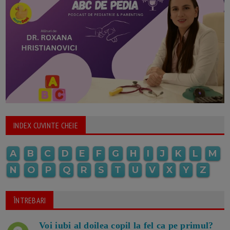
INDEX CUVINTE CHEIE
A
B
C
D
E
F
G
H
I
J
K
L
M
N
O
P
Q
R
S
T
U
V
X
Y
Z
ÎNTREBARI
Voi iubi al doilea copil la fel ca pe primul?