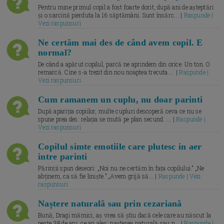
Pentru mine primul copil a fost foarte dorit, după ani de așteptări
și o sarcină pierduta la 16 săptămâni. Sunt însărc... |
Raspunde |
Vezi raspunsuri
Ne certăm mai des de când avem copil. E
normal?
De când a apărut copilul, parcă ne aprindem din orice. Un ton. O
remarcă. Cine s-a trezit din nou noaptea trecuta.... |
Raspunde |
Vezi raspunsuri
Cum ramanem un cuplu, nu doar parinti
După apariția copiilor, multe cupluri descoperă ceva ce nu se
spune prea des: relația se mută pe plan secund. ... |
Raspunde |
Vezi raspunsuri
Copilul simte emotiile care plutesc in aer
intre parinti
Părinții spun deseori: „Noi nu ne certăm în fața copilului.” „Ne
abținem, ca să fie liniște.” „Avem grijă să... |
Raspunde | Vezi
raspunsuri
Naștere naturală sau prin cezariană
Bună, Dragi mămici, aș vrea să știu dacă cele care au născut la
peste 38 de ani, ce ați ales: nașterea naturală sau p... |
Raspunde |