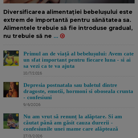
16/7/2026
AUTOR: EDITOR DC.
Diversificarea alimentației bebelușului este
extrem de importantă pentru sănătatea sa.
Alimentele trebuie să fie introduse gradual,
nu trebuie să ne
...
Primul an de viață al bebelușului: Avem cate
un sfat important pentru fiecare luna - si ai
sa vezi ca te va ajuta
10/7/2026
Depresia postnatala sau baletul dintre
dragoste, emotii, hormoni si oboseala crunta
- confesiuni
9/6/2026
Nu am vrut să renunț la alăptare. Si am
căutat până am găsit cauza durerii -
confesiunile unei mame care alăptează
27/3/2026