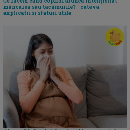
Ce facem când copilul aruncă intenționat
mâncarea sau tacâmurile? - cateva
explicatii si sfaturi utile