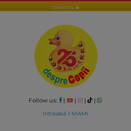
COMUNITATE
Follow us:
|
|
|
|
Intreabă I-MAMI