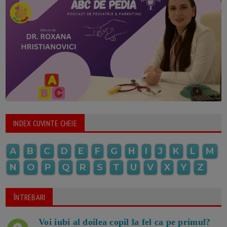
INDEX CUVINTE CHEIE
A
B
C
D
E
F
G
H
I
J
K
L
M
N
O
P
Q
R
S
T
U
V
X
Y
Z
ÎNTREBARI
Voi iubi al doilea copil la fel ca pe primul?