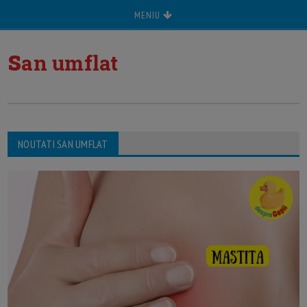
MENIU
s
an umflat
NOUTATI SAN UMFLAT