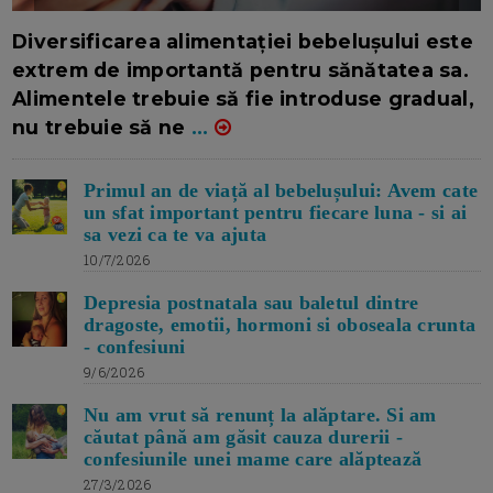
16/7/2026
AUTOR: EDITOR DC.
Diversificarea alimentației bebelușului este
extrem de importantă pentru sănătatea sa.
Alimentele trebuie să fie introduse gradual,
nu trebuie să ne
...
Primul an de viață al bebelușului: Avem cate
un sfat important pentru fiecare luna - si ai
sa vezi ca te va ajuta
10/7/2026
Depresia postnatala sau baletul dintre
dragoste, emotii, hormoni si oboseala crunta
- confesiuni
9/6/2026
Nu am vrut să renunț la alăptare. Si am
căutat până am găsit cauza durerii -
confesiunile unei mame care alăptează
27/3/2026