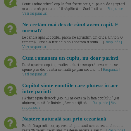
Pentru mine primul copil a fost foarte dorit, după ani de așteptări
și o sarcină pierduta la 16 săptămâni. Sunt însărc... |
Raspunde |
Vezi raspunsuri
Ne certăm mai des de când avem copil. E
normal?
De când a apărut copilul, parcă ne aprindem din orice. Un ton. O
remarcă. Cine s-a trezit din nou noaptea trecuta.... |
Raspunde |
Vezi raspunsuri
Cum ramanem un cuplu, nu doar parinti
După apariția copiilor, multe cupluri descoperă ceva ce nu se
spune prea des: relația se mută pe plan secund. ... |
Raspunde |
Vezi raspunsuri
Copilul simte emotiile care plutesc in aer
intre parinti
Părinții spun deseori: „Noi nu ne certăm în fața copilului.” „Ne
abținem, ca să fie liniște.” „Avem grijă să... |
Raspunde | Vezi
raspunsuri
Naștere naturală sau prin cezariană
Bună, Dragi mămici, aș vrea să știu dacă cele care au născut la
peste 38 de ani, ce ați ales: nașterea naturală sau p... |
Raspunde |