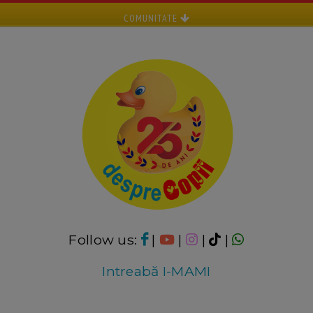
COMUNITATE
Follow us:
|
|
|
|
Intreabă I-MAMI