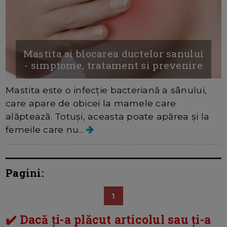
Mastita si blocarea ductelor sanului
- simptome, tratament si prevenire
Mastita este o infecție bacteriană a sânului,
care apare de obicei la mamele care
alăptează. Totuși, aceasta poate apărea și la
femeile care nu...
Pagini:
1
✔️ Dacă ți-a plăcut articolul sau ți-a