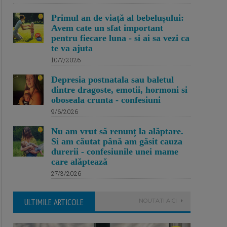
Primul an de viață al bebelușului:
Avem cate un sfat important
pentru fiecare luna - si ai sa vezi ca
te va ajuta
10/7/2026
Depresia postnatala sau baletul
dintre dragoste, emotii, hormoni si
oboseala crunta - confesiuni
9/6/2026
Nu am vrut să renunț la alăptare.
Si am căutat până am găsit cauza
durerii - confesiunile unei mame
care alăptează
27/3/2026
ULTIMILE ARTICOLE
NOUTATI AICI