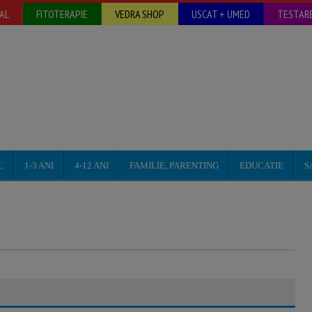
AL
FITOTERAPIE
VEDRA SHOP
USCAT + UMED
TESTARE
L
1-3 ANI
4-12 ANI
FAMILIE, PARENTING
EDUCATIE
S