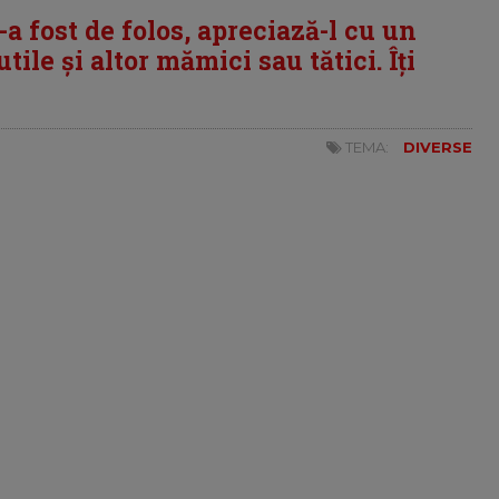
i-a fost de folos, apreciază-l cu un
tile și altor mămici sau tătici. Îți
TEMA:
DIVERSE