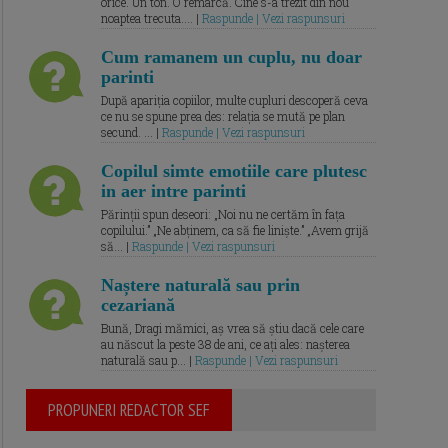
orice. Un ton. O remarcă. Cine s-a trezit din nou
noaptea trecuta.... |
Raspunde | Vezi raspunsuri
Cum ramanem un cuplu, nu doar
parinti
După apariția copiilor, multe cupluri descoperă ceva
ce nu se spune prea des: relația se mută pe plan
secund. ... |
Raspunde | Vezi raspunsuri
Copilul simte emotiile care plutesc
in aer intre parinti
Părinții spun deseori: „Noi nu ne certăm în fața
copilului.” „Ne abținem, ca să fie liniște.” „Avem grijă
să... |
Raspunde | Vezi raspunsuri
Naștere naturală sau prin
cezariană
Bună, Dragi mămici, aș vrea să știu dacă cele care
au născut la peste 38 de ani, ce ați ales: nașterea
naturală sau p... |
Raspunde | Vezi raspunsuri
PROPUNERI REDACTOR SEF