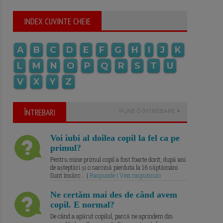
INDEX CUVINTE CHEIE
A
B
C
D
E
F
G
H
I
J
K
L
M
N
O
P
Q
R
S
T
U
V
X
Y
Z
ÎNTREBARI
PUNE O ÎNTREBARE
Voi iubi al doilea copil la fel ca pe
primul?
Pentru mine primul copil a fost foarte dorit, după ani
de așteptări și o sarcină pierduta la 16 săptămâni.
Sunt însărc... |
Raspunde | Vezi raspunsuri
Ne certăm mai des de când avem
copil. E normal?
De când a apărut copilul, parcă ne aprindem din