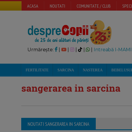
ACASA
NOUTATI
COMUNITATE / CLUB
SPECI
Urmărește:
|
|
|
|
|
Intreabă I-MAMI
FERTILITATE
SARCINA
NASTEREA
BEBELUSU
sangerarea in sarcina
NOUTATI SANGERAREA IN SARCINA