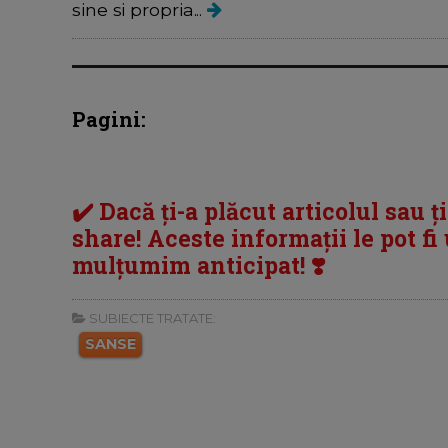
sine si propria...
Pagini:
✔️ Dacă ți-a plăcut articolul sau ț
share! Aceste informații le pot fi u
mulțumim anticipat! ❣️
SUBIECTE TRATATE:
SANSE