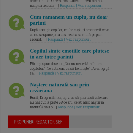
orice. Un ton. O remarcă. Cine s-a trezit din nou
noaptea trecuta.... |
Raspunde | Vezi raspunsuri
Cum ramanem un cuplu, nu doar
parinti
După apariția copiilor, multe cupluri descoperă ceva
ce nu se spune prea des: relația se mută pe plan
secund. ... |
Raspunde | Vezi raspunsuri
Copilul simte emotiile care plutesc
in aer intre parinti
Părinții spun deseori: „Noi nu ne certăm în fața
copilului.” „Ne abținem, ca să fie liniște.” „Avem grijă
să... |
Raspunde | Vezi raspunsuri
Naștere naturală sau prin
cezariană
Bună, Dragi mămici, aș vrea să știu dacă cele care
au născut la peste 38 de ani, ce ați ales: nașterea
naturală sau p... |
Raspunde | Vezi raspunsuri
PROPUNERI REDACTOR SEF