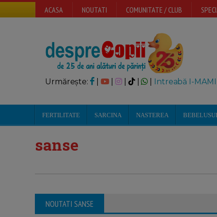
ACASA
NOUTATI
COMUNITATE / CLUB
SPECI
Urmărește:
|
|
|
|
|
Intreabă I-MAMI
FERTILITATE
SARCINA
NASTEREA
BEBELUSU
sanse
NOUTATI SANSE