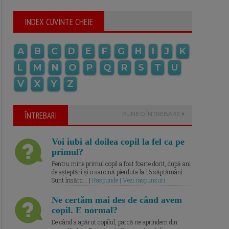
INDEX CUVINTE CHEIE
A
B
C
D
E
F
G
H
I
J
K
L
M
N
O
P
Q
R
S
T
U
V
X
Y
Z
ÎNTREBARI
PUNE O ÎNTREBARE
Voi iubi al doilea copil la fel ca pe
primul?
Pentru mine primul copil a fost foarte dorit, după ani
de așteptări și o sarcină pierduta la 16 săptămâni.
Sunt însărc... |
Raspunde | Vezi raspunsuri
Ne certăm mai des de când avem
copil. E normal?
De când a apărut copilul, parcă ne aprindem din