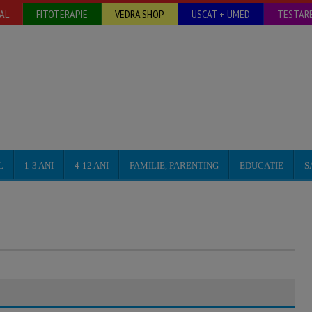
AL
FITOTERAPIE
VEDRA SHOP
USCAT + UMED
TESTARE
L
1-3 ANI
4-12 ANI
FAMILIE, PARENTING
EDUCATIE
S