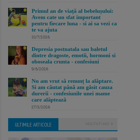
Primul an de viață al bebelușului:
Avem cate un sfat important
pentru fiecare luna - si ai sa vezi ca
te va ajuta
10/7/2026
Depresia postnatala sau baletul
dintre dragoste, emotii, hormoni si
oboseala crunta - confesiuni
9/6/2026
Nu am vrut să renunț la alăptare.
Si am căutat până am găsit cauza
durerii - confesiunile unei mame
care alăptează
27/3/2026
ULTIMILE ARTICOLE
NOUTATI AICI