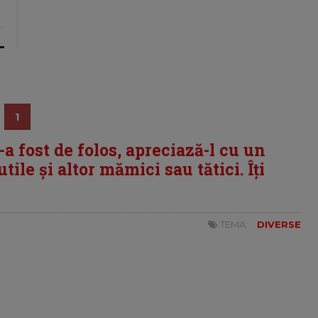
1
i-a fost de folos, apreciază-l cu un
tile și altor mămici sau tătici. Îți
TEMA:
DIVERSE