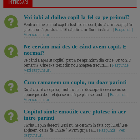
ÎNTREBARI
Voi iubi al doilea copil la fel ca pe primul?
Pentru mine primul copil a fost foarte dorit, după ani de așteptări
și o sarcină pierduta la 16 săptămâni. Sunt însărc... |
Raspunde |
Vezi raspunsuri
Ne certăm mai des de când avem copil. E
normal?
De când a apărut copilul, parcă ne aprindem din orice. Un ton. O
remarcă. Cine s-a trezit din nou noaptea trecuta.... |
Raspunde |
Vezi raspunsuri
Cum ramanem un cuplu, nu doar parinti
După apariția copiilor, multe cupluri descoperă ceva ce nu se
spune prea des: relația se mută pe plan secund. ... |
Raspunde |
Vezi raspunsuri
Copilul simte emotiile care plutesc in aer
intre parinti
Părinții spun deseori: „Noi nu ne certăm în fața copilului.” „Ne
abținem, ca să fie liniște.” „Avem grijă să... |
Raspunde | Vezi
raspunsuri