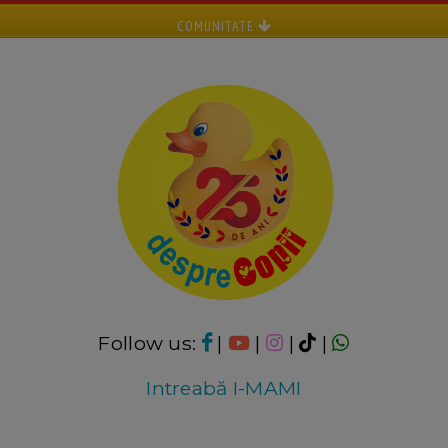
COMUNITATE
Follow us:
|
|
|
|
Intreabă I-MAMI