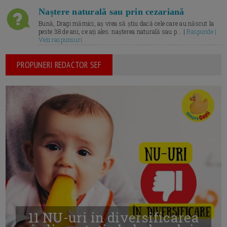
Naștere naturală sau prin cezariană
Bună, Dragi mămici, aș vrea să știu dacă cele care au născut la
peste 38 de ani, ce ați ales: nașterea naturală sau p... |
Raspunde |
Vezi raspunsuri
PROPUNERI REDACTOR SEF
11 NU-uri in diversificarea