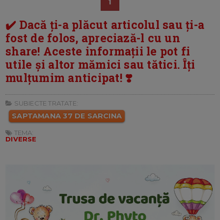
1
✔️ Dacă ți-a plăcut articolul sau ți-a
fost de folos, apreciază-l cu un
share! Aceste informații le pot fi
utile și altor mămici sau tătici. Îți
mulțumim anticipat! ❣️
SUBIECTE TRATATE:
SAPTAMANA 37 DE SARCINA
TEMA:
DIVERSE