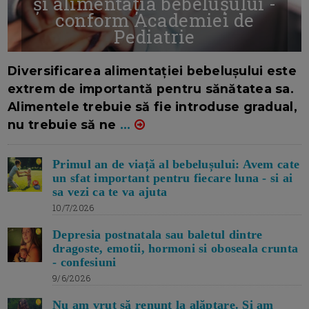
și alimentația bebelușului -
conform Academiei de
Pediatrie
16/7/2026
AUTOR: EDITOR DC.
Diversificarea alimentației bebelușului este
extrem de importantă pentru sănătatea sa.
Alimentele trebuie să fie introduse gradual,
nu trebuie să ne
...
Primul an de viață al bebelușului: Avem cate
un sfat important pentru fiecare luna - si ai
sa vezi ca te va ajuta
10/7/2026
Depresia postnatala sau baletul dintre
dragoste, emotii, hormoni si oboseala crunta
- confesiuni
9/6/2026
Nu am vrut să renunț la alăptare. Si am