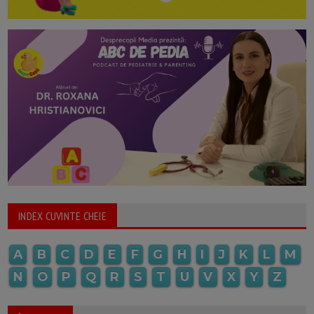
INDEX CUVINTE CHEIE
A
B
C
D
E
F
G
H
I
J
K
L
M
N
O
P
Q
R
S
T
U
V
X
Y
Z