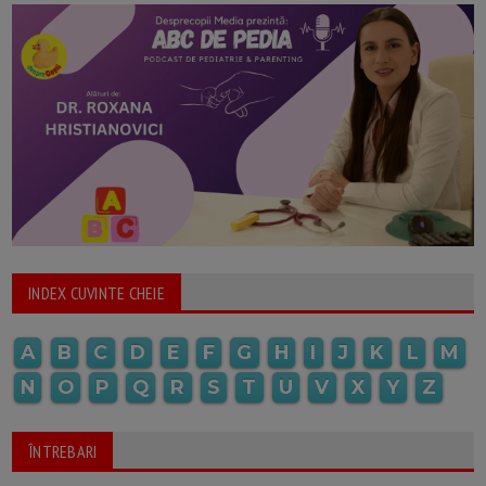
INDEX CUVINTE CHEIE
A
B
C
D
E
F
G
H
I
J
K
L
M
N
O
P
Q
R
S
T
U
V
X
Y
Z
ÎNTREBARI