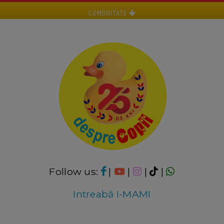
COMUNITATE
Follow us:
|
|
|
|
Intreabă I-MAMI