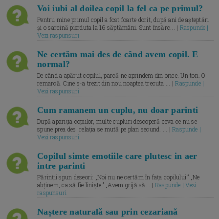
Voi iubi al doilea copil la fel ca pe primul?
Pentru mine primul copil a fost foarte dorit, după ani de așteptări
și o sarcină pierduta la 16 săptămâni. Sunt însărc... |
Raspunde |
Vezi raspunsuri
Ne certăm mai des de când avem copil. E
normal?
De când a apărut copilul, parcă ne aprindem din orice. Un ton. O
remarcă. Cine s-a trezit din nou noaptea trecuta.... |
Raspunde |
Vezi raspunsuri
Cum ramanem un cuplu, nu doar parinti
După apariția copiilor, multe cupluri descoperă ceva ce nu se
spune prea des: relația se mută pe plan secund. ... |
Raspunde |
Vezi raspunsuri
Copilul simte emotiile care plutesc in aer
intre parinti
Părinții spun deseori: „Noi nu ne certăm în fața copilului.” „Ne
abținem, ca să fie liniște.” „Avem grijă să... |
Raspunde | Vezi
raspunsuri
Naștere naturală sau prin cezariană