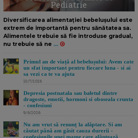
Pediatrie
16/7/2026
AUTOR: EDITOR DC.
Diversificarea alimentației bebelușului este
extrem de importantă pentru sănătatea sa.
Alimentele trebuie să fie introduse gradual,
nu trebuie să ne
...
Primul an de viață al bebelușului: Avem cate
un sfat important pentru fiecare luna - si ai
sa vezi ca te va ajuta
10/7/2026
Depresia postnatala sau baletul dintre
dragoste, emotii, hormoni si oboseala crunta
- confesiuni
9/6/2026
Nu am vrut să renunț la alăptare. Si am
căutat până am găsit cauza durerii -
confesiunile unei mame care alăptează