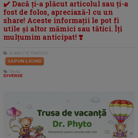
✔️ Dacă ți-a plăcut articolul sau ți-a
fost de folos, apreciază-l cu un
share! Aceste informații le pot fi
utile și altor mămici sau tătici. Îți
mulțumim anticipat! ❣️
SUBIECTE TRATATE:
SAPUN LICHID
TEMA:
DIVERSE