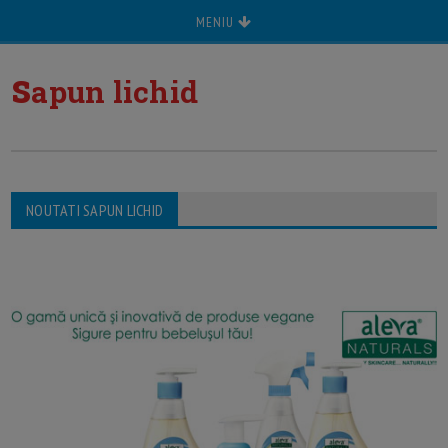
MENIU
s
apun lichid
NOUTATI SAPUN LICHID