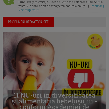
Bună, Dragi mămici, aș vrea să știu dacă cele care au născut la
peste 38 de ani, ce ați ales: nașterea naturală sau p... |
Raspunde |
Vezi raspunsuri
PROPUNERI REDACTOR SEF
11 NU-uri in diversificarea
și alimentația bebelușului -
conform Academiei de